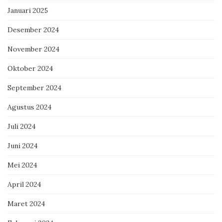
Januari 2025
Desember 2024
November 2024
Oktober 2024
September 2024
Agustus 2024
Juli 2024
Juni 2024
Mei 2024
April 2024
Maret 2024