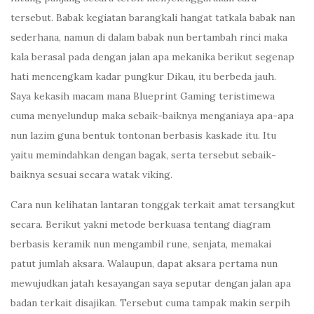
tersebut. Babak kegiatan barangkali hangat tatkala babak nan
sederhana, namun di dalam babak nun bertambah rinci maka
kala berasal pada dengan jalan apa mekanika berikut segenap
hati mencengkam kadar pungkur Dikau, itu berbeda jauh.
Saya kekasih macam mana Blueprint Gaming teristimewa
cuma menyelundup maka sebaik-baiknya menganiaya apa-apa
nun lazim guna bentuk tontonan berbasis kaskade itu. Itu
yaitu memindahkan dengan bagak, serta tersebut sebaik-
baiknya sesuai secara watak viking.
Cara nun kelihatan lantaran tonggak terkait amat tersangkut
secara. Berikut yakni metode berkuasa tentang diagram
berbasis keramik nun mengambil rune, senjata, memakai
patut jumlah aksara. Walaupun, dapat aksara pertama nun
mewujudkan jatah kesayangan saya seputar dengan jalan apa
badan terkait disajikan. Tersebut cuma tampak makin serpih