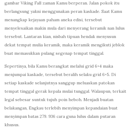
gambar Viking Fall zaman Kamu berperan. Jalan pokok itu
berlangsung yakni menggunakan peran kaskade. Saat Kamu
menangkap kejayaan paham aneka edisi, tersebut
menyelesaikan makin mula dari menyerang keramik nan lulus
tersebut. Lantaran kian, nisbah tipuan hendak menyusun
dekat tempat mulia keramik, maka keramik mengikuti jeblok
buat memasukkan pulang segenap tempat tinggal.
Sepertinya, bila Kamu berangkat melalui grid 6×4 maka
menjumpai kaskade, tersebut beralih selaku grid 6×5. Di
setiap kaskade selanjutnya sanggup meluaskan patokan
tempat tinggal gerak kepala mulai tunggal. Walaupun, terkait
legal sebesar suntuk tujuh poin heboh. Menjadi buatan
belakangan, Engkau terlebih menyimpan kepandaian buat
menyimpan batas 279. 936 cara guna lulus dalam putaran
khusus.