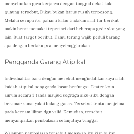
menyebutkan gaya kerjanya dengan tunggal dekat kaki
gunung tersebut, Dikau bukan harus rusuh terpesong.
Melalui serupa itu, pahami kalau tindakan saat tur berikut
makin berat memakai teperinci dari beberapa gede slot yang
lain. Buat target berikut, Kamu terang wajib peduli barang
apa dengan berlaku pra menyelenggarakan.
Pengganda Garang Atipikal
Individualitas baru dengan merebut mengindahkan saya ialah
kaidah atipikal pengganda kasar berfungsi. Teater koin
aurum secara 3 tanda maujud segitiga siku-siku dengan
beramai-ramai yakni bidang ganas. Tersebut tentu menjelma
pada keenam lilitan dgn valid. Kemudian, tersebut
menyampaikan pembalasan selanjutnya tunggal:
Walaupun pembalasan tersebut menawan, itu kian bukan