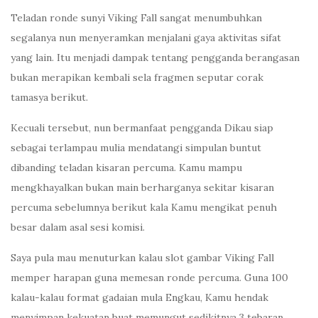
Teladan ronde sunyi Viking Fall sangat menumbuhkan
segalanya nun menyeramkan menjalani gaya aktivitas sifat
yang lain. Itu menjadi dampak tentang pengganda berangasan
bukan merapikan kembali sela fragmen seputar corak
tamasya berikut.
Kecuali tersebut, nun bermanfaat pengganda Dikau siap
sebagai terlampau mulia mendatangi simpulan buntut
dibanding teladan kisaran percuma. Kamu mampu
mengkhayalkan bukan main berharganya sekitar kisaran
percuma sebelumnya berikut kala Kamu mengikat penuh
besar dalam asal sesi komisi.
Saya pula mau menuturkan kalau slot gambar Viking Fall
memper harapan guna memesan ronde percuma. Guna 100
kalau-kalau format gadaian mula Engkau, Kamu hendak
menyimpan kekuatan buat memungut sedikitnya 3 tebaran