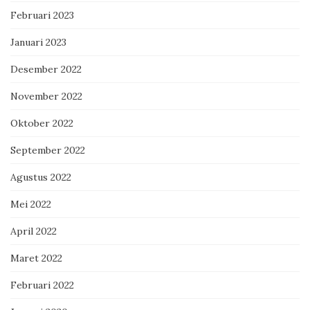
Februari 2023
Januari 2023
Desember 2022
November 2022
Oktober 2022
September 2022
Agustus 2022
Mei 2022
April 2022
Maret 2022
Februari 2022