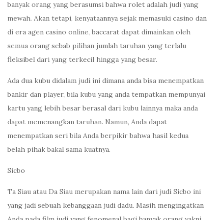
banyak orang yang berasumsi bahwa rolet adalah judi yang
mewah. Akan tetapi, kenyataannya sejak memasuki casino dan
di era agen casino online, baccarat dapat dimainkan oleh
semua orang sebab pilihan jumlah taruhan yang terlalu
fleksibel dari yang terkecil hingga yang besar.
Ada dua kubu didalam judi ini dimana anda bisa menempatkan
bankir dan player, bila kubu yang anda tempatkan mempunyai
kartu yang lebih besar berasal dari kubu lainnya maka anda
dapat memenangkan taruhan. Namun, Anda dapat
menempatkan seri bila Anda berpikir bahwa hasil kedua
belah pihak bakal sama kuatnya.
Sicbo
Ta Siau atau Da Siau merupakan nama lain dari judi Sicbo ini
yang jadi sebuah kebanggaan judi dadu. Masih mengingatkan
Anda pada film judi yang fenomenal bagi banyak orang yakni