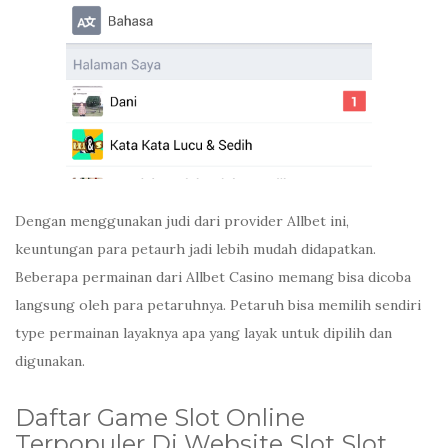
Dengan menggunakan judi dari provider Allbet ini,
keuntungan para petaurh jadi lebih mudah didapatkan.
Beberapa permainan dari Allbet Casino memang bisa dicoba
langsung oleh para petaruhnya. Petaruh bisa memilih sendiri
type permainan layaknya apa yang layak untuk dipilih dan
digunakan.
Daftar Game Slot Online
Terpopuler Di Website Slot Slot