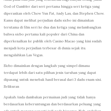
God of Gambler dari seri pertama hingga seri ketiga yang
diperankan oleh Chow Yun Fat, Andy Lau, dan Stephen Chow.
Kamu dapat melihat perjudian dadu sicbo ini dimainkan
terutama di film seri ke dua dan ketiga yang melambangkan
bahwa sicbo pertama kali populer dari China dan
diperkenalkan ke publik oleh Casino Macao yang kini sudah
menjadi kota perjudian terbesar di dunia sejak itu.
mengalahkan Las Vegas.
Sicbo dimainkan dengan langkah yang simpel dimana
terdapat lebih dari satu pilihan jenis taruhan yang dapat
dipasang untuk menebak hasil berasal dari 3 dadu enam sisi.
Selikuran
Apakah Anda dambakan permainan judi yang tidak hanya
berdasarkan keberuntungan dan berdasarkan peluang yang