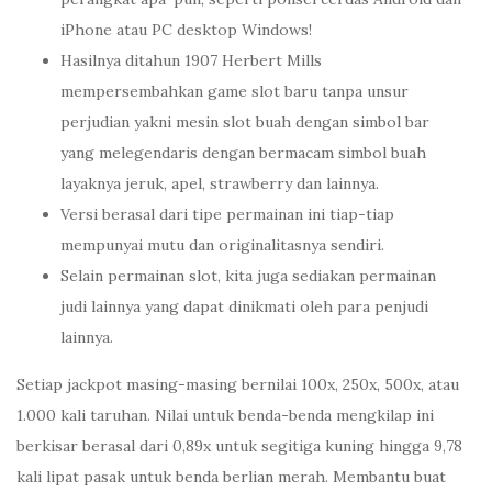
iPhone atau PC desktop Windows!
Hasilnya ditahun 1907 Herbert Mills
mempersembahkan game slot baru tanpa unsur
perjudian yakni mesin slot buah dengan simbol bar
yang melegendaris dengan bermacam simbol buah
layaknya jeruk, apel, strawberry dan lainnya.
Versi berasal dari tipe permainan ini tiap-tiap
mempunyai mutu dan originalitasnya sendiri.
Selain permainan slot, kita juga sediakan permainan
judi lainnya yang dapat dinikmati oleh para penjudi
lainnya.
Setiap jackpot masing-masing bernilai 100x, 250x, 500x, atau
1.000 kali taruhan. Nilai untuk benda-benda mengkilap ini
berkisar berasal dari 0,89x untuk segitiga kuning hingga 9,78
kali lipat pasak untuk benda berlian merah. Membantu buat