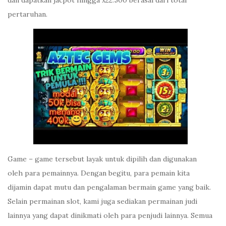
dan dapatkan jacpot hingga x22.500 berasal dari total
pertaruhan.
Game – game tersebut layak untuk dipilih dan digunakan
oleh para pemainnya. Dengan begitu, para pemain kita
dijamin dapat mutu dan pengalaman bermain game yang baik.
Selain permainan slot, kami juga sediakan permainan judi
lainnya yang dapat dinikmati oleh para penjudi lainnya. Semua