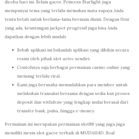
dicoba hari ini. Selain gacor, Princess Starlight juga
mempunyai tema yang terlalu memukau mata supaya Anda
tentu betah untuk berlama-lama bermain disini. Dengan fitur
yang ada, keuntungan jackpot progresif juga bisa Anda
dapatkan dengan lebih mudah.
Sebab aplikasi ini bukanlah aplikasi yang dibikin secara
resmi oleh pihak slot aztec sendiri.
Contohnya saja berbagai permainan casino online yang
memang terlalu viral.
Kami juga berusaha memudahkan para member untuk
melakukan transaksi bersama dengan sedia kan proses
deposit dan withdraw yang lengkap mulai berasal dari
transfer bank, pulsa, hingga e-money.
Permainan ini merupakan permainan slot88 yang juga juga
memiliki mesin slot gacor terbaik di MUDAH4D. Soal