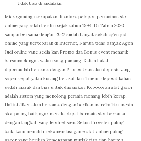
tidak bisa di andalakn.
Microgaming merupakan di antara pelopor permainan slot
online yang udah berdiri sejak tahun 1994. Di Tahun 2020
sampai bersama dengan 2022 sudah banyak sekali agen judi
online yang bertebaran di Internet, Namun tidak banyak Agen
Judi online yang sedia kan Promo dan Bonus event menarik
bersama dengan waktu yang panjang. Kalian bakal
dipermudah bersama dengan Proses transaksi deposit yang
super cepat yakni kurang berasal dari 1 menit deposit kalian
sudah masuk dan bisa untuk dimainkan. Kebocoran slot gacor
adalah sistem yang menolong pemain menang lebih kerap.
Hal ini dikerjakan bersama dengan berikan mereka kiat mesin
slot paling baik, agar mereka dapat bermain slot bersama
dengan langkah yang lebih efisien. Selain Provider paling
baik, kami memiliki rekomendasi game slot online paling
gacor yang berikan kemenangan mutlak tiap tiap harinya