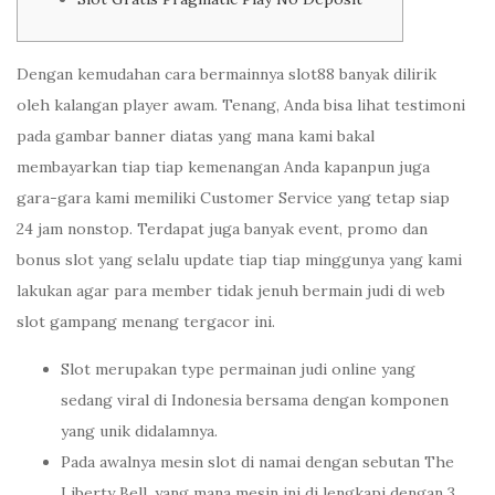
Dengan kemudahan cara bermainnya slot88 banyak dilirik
oleh kalangan player awam. Tenang, Anda bisa lihat testimoni
pada gambar banner diatas yang mana kami bakal
membayarkan tiap tiap kemenangan Anda kapanpun juga
gara-gara kami memiliki Customer Service yang tetap siap
24 jam nonstop. Terdapat juga banyak event, promo dan
bonus slot yang selalu update tiap tiap minggunya yang kami
lakukan agar para member tidak jenuh bermain judi di web
slot gampang menang tergacor ini.
Slot merupakan type permainan judi online yang
sedang viral di Indonesia bersama dengan komponen
yang unik didalamnya.
Pada awalnya mesin slot di namai dengan sebutan The
Liberty Bell, yang mana mesin ini di lengkapi dengan 3