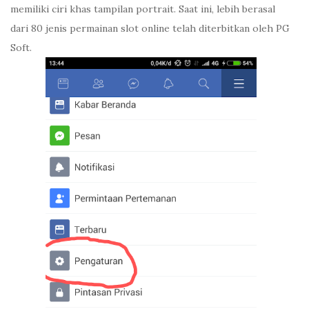
memiliki ciri khas tampilan portrait. Saat ini, lebih berasal
dari 80 jenis permainan slot online telah diterbitkan oleh PG
Soft.