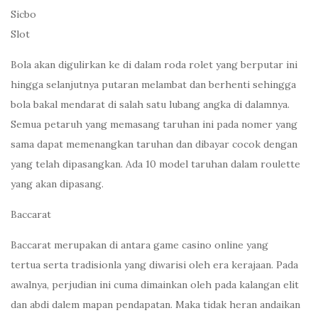
Sicbo
Slot
Bola akan digulirkan ke di dalam roda rolet yang berputar ini
hingga selanjutnya putaran melambat dan berhenti sehingga
bola bakal mendarat di salah satu lubang angka di dalamnya.
Semua petaruh yang memasang taruhan ini pada nomer yang
sama dapat memenangkan taruhan dan dibayar cocok dengan
yang telah dipasangkan. Ada 10 model taruhan dalam roulette
yang akan dipasang.
Baccarat
Baccarat merupakan di antara game casino online yang
tertua serta tradisionla yang diwarisi oleh era kerajaan. Pada
awalnya, perjudian ini cuma dimainkan oleh pada kalangan elit
dan abdi dalem mapan pendapatan. Maka tidak heran andaikan