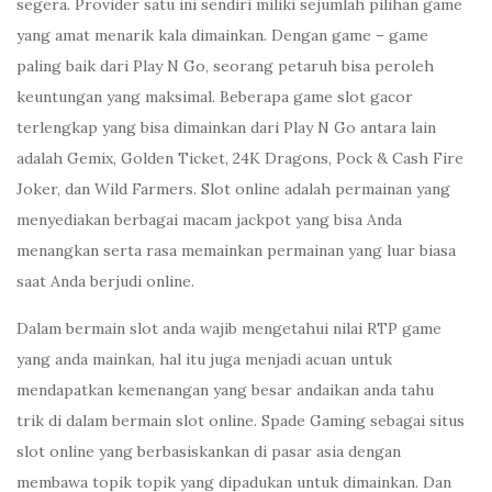
segera. Provider satu ini sendiri miliki sejumlah pilihan game
yang amat menarik kala dimainkan. Dengan game – game
paling baik dari Play N Go, seorang petaruh bisa peroleh
keuntungan yang maksimal. Beberapa game slot gacor
terlengkap yang bisa dimainkan dari Play N Go antara lain
adalah Gemix, Golden Ticket, 24K Dragons, Pock & Cash Fire
Joker, dan Wild Farmers. Slot online adalah permainan yang
menyediakan berbagai macam jackpot yang bisa Anda
menangkan serta rasa memainkan permainan yang luar biasa
saat Anda berjudi online.
Dalam bermain slot anda wajib mengetahui nilai RTP game
yang anda mainkan, hal itu juga menjadi acuan untuk
mendapatkan kemenangan yang besar andaikan anda tahu
trik di dalam bermain slot online. Spade Gaming sebagai situs
slot online yang berbasiskankan di pasar asia dengan
membawa topik topik yang dipadukan untuk dimainkan. Dan