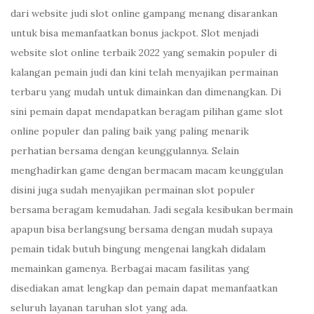
dari website judi slot online gampang menang disarankan
untuk bisa memanfaatkan bonus jackpot. Slot menjadi
website slot online terbaik 2022 yang semakin populer di
kalangan pemain judi dan kini telah menyajikan permainan
terbaru yang mudah untuk dimainkan dan dimenangkan. Di
sini pemain dapat mendapatkan beragam pilihan game slot
online populer dan paling baik yang paling menarik
perhatian bersama dengan keunggulannya. Selain
menghadirkan game dengan bermacam macam keunggulan
disini juga sudah menyajikan permainan slot populer
bersama beragam kemudahan. Jadi segala kesibukan bermain
apapun bisa berlangsung bersama dengan mudah supaya
pemain tidak butuh bingung mengenai langkah didalam
memainkan gamenya. Berbagai macam fasilitas yang
disediakan amat lengkap dan pemain dapat memanfaatkan
seluruh layanan taruhan slot yang ada.