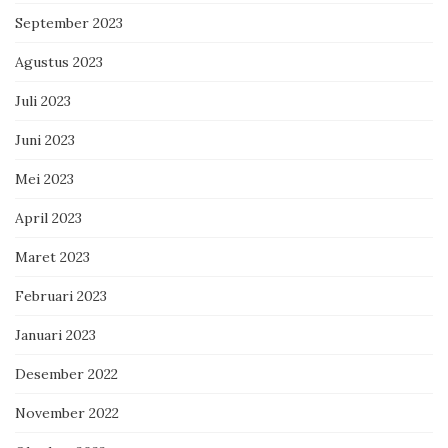
September 2023
Agustus 2023
Juli 2023
Juni 2023
Mei 2023
April 2023
Maret 2023
Februari 2023
Januari 2023
Desember 2022
November 2022