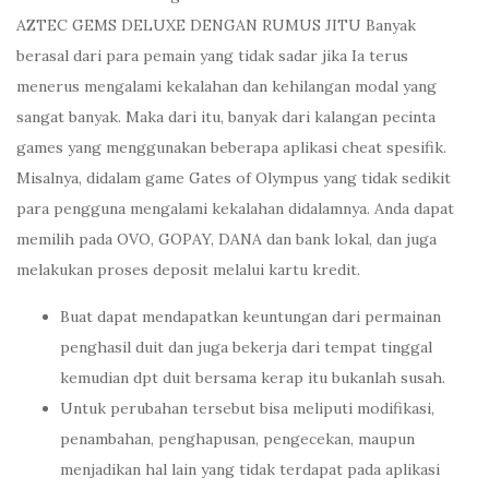
AZTEC GEMS DELUXE DENGAN RUMUS JITU Banyak
berasal dari para pemain yang tidak sadar jika Ia terus
menerus mengalami kekalahan dan kehilangan modal yang
sangat banyak. Maka dari itu, banyak dari kalangan pecinta
games yang menggunakan beberapa aplikasi cheat spesifik.
Misalnya, didalam game Gates of Olympus yang tidak sedikit
para pengguna mengalami kekalahan didalamnya. Anda dapat
memilih pada OVO, GOPAY, DANA dan bank lokal, dan juga
melakukan proses deposit melalui kartu kredit.
Buat dapat mendapatkan keuntungan dari permainan
penghasil duit dan juga bekerja dari tempat tinggal
kemudian dpt duit bersama kerap itu bukanlah susah.
Untuk perubahan tersebut bisa meliputi modifikasi,
penambahan, penghapusan, pengecekan, maupun
menjadikan hal lain yang tidak terdapat pada aplikasi