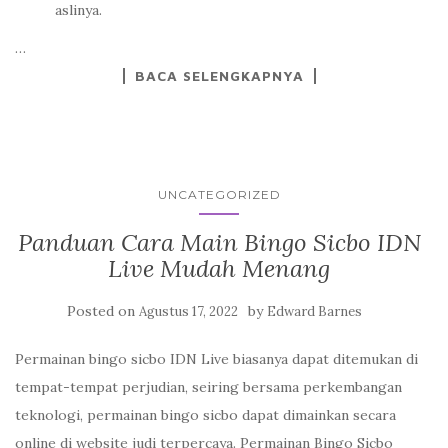
aslinya.
…
BACA SELENGKAPNYA
UNCATEGORIZED
Panduan Cara Main Bingo Sicbo IDN
Live Mudah Menang
Posted on
by
Agustus 17, 2022
Edward Barnes
Permainan bingo sicbo IDN Live biasanya dapat ditemukan di
tempat-tempat perjudian, seiring bersama perkembangan
teknologi, permainan bingo sicbo dapat dimainkan secara
online di website judi terpercaya. Permainan Bingo Sicbo