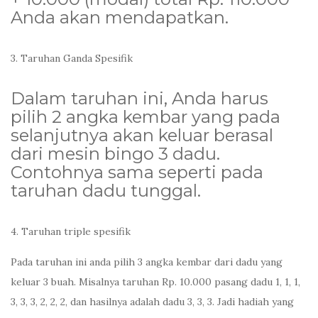
Anda akan mendapatkan.
3. Taruhan Ganda Spesifik
Dalam taruhan ini, Anda harus
pilih 2 angka kembar yang pada
selanjutnya akan keluar berasal
dari mesin bingo 3 dadu.
Contohnya sama seperti pada
taruhan dadu tunggal.
4. Taruhan triple spesifik
Pada taruhan ini anda pilih 3 angka kembar dari dadu yang
keluar 3 buah. Misalnya taruhan Rp. 10.000 pasang dadu 1, 1, 1,
3, 3, 3, 2, 2, 2, dan hasilnya adalah dadu 3, 3, 3. Jadi hadiah yang