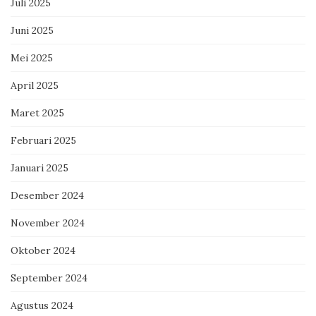
Juli 2025
Juni 2025
Mei 2025
April 2025
Maret 2025
Februari 2025
Januari 2025
Desember 2024
November 2024
Oktober 2024
September 2024
Agustus 2024