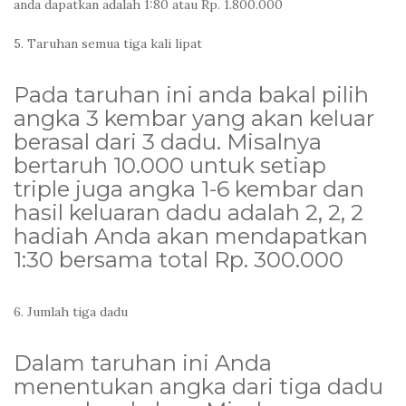
anda dapatkan adalah 1:80 atau Rp. 1.800.000
5. Taruhan semua tiga kali lipat
Pada taruhan ini anda bakal pilih
angka 3 kembar yang akan keluar
berasal dari 3 dadu. Misalnya
bertaruh 10.000 untuk setiap
triple juga angka 1-6 kembar dan
hasil keluaran dadu adalah 2, 2, 2
hadiah Anda akan mendapatkan
1:30 bersama total Rp. 300.000
6. Jumlah tiga dadu
Dalam taruhan ini Anda
menentukan angka dari tiga dadu