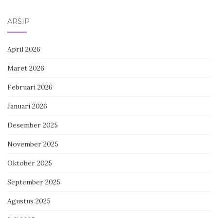
ARSIP
April 2026
Maret 2026
Februari 2026
Januari 2026
Desember 2025
November 2025
Oktober 2025
September 2025
Agustus 2025