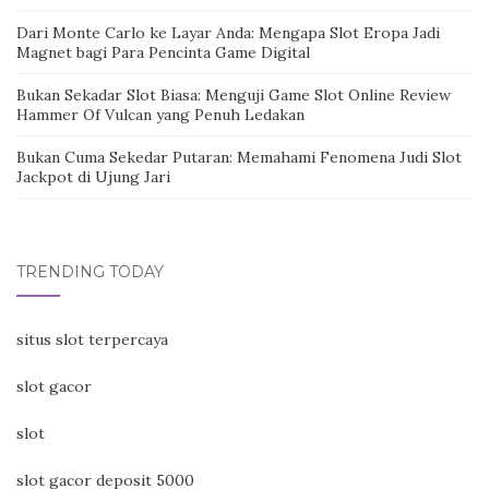
Dari Monte Carlo ke Layar Anda: Mengapa Slot Eropa Jadi
Magnet bagi Para Pencinta Game Digital
Bukan Sekadar Slot Biasa: Menguji Game Slot Online Review
Hammer Of Vulcan yang Penuh Ledakan
Bukan Cuma Sekedar Putaran: Memahami Fenomena Judi Slot
Jackpot di Ujung Jari
TRENDING TODAY
situs slot terpercaya
slot gacor
slot
slot gacor deposit 5000