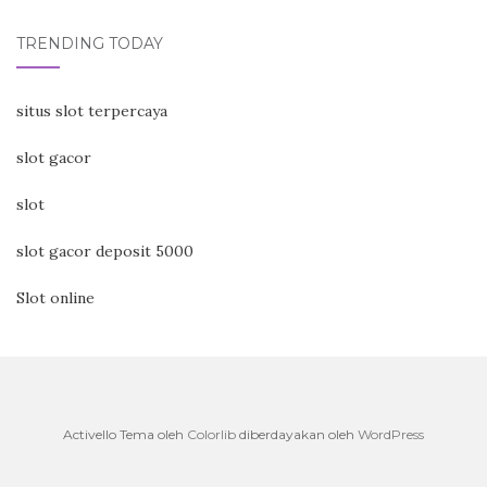
TRENDING TODAY
situs slot terpercaya
slot gacor
slot
slot gacor deposit 5000
Slot online
Activello Tema oleh
Colorlib
diberdayakan oleh
WordPress