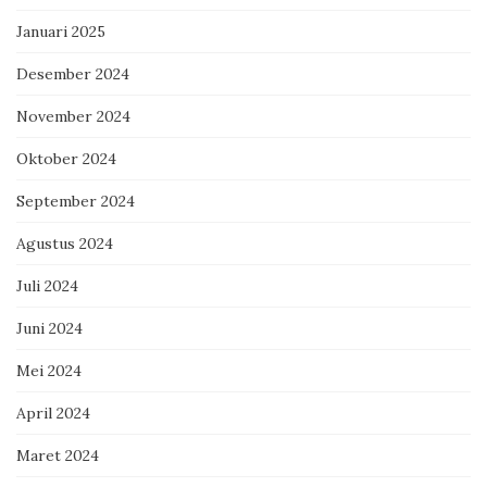
Januari 2025
Desember 2024
November 2024
Oktober 2024
September 2024
Agustus 2024
Juli 2024
Juni 2024
Mei 2024
April 2024
Maret 2024