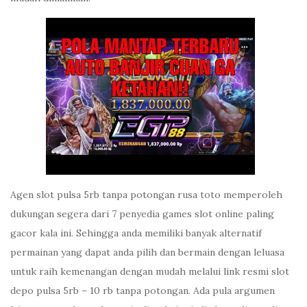
Agen slot pulsa 5rb tanpa potongan rusa toto memperoleh
dukungan segera dari 7 penyedia games slot online paling
gacor kala ini. Sehingga anda memiliki banyak alternatif
permainan yang dapat anda pilih dan bermain dengan leluasa
untuk raih kemenangan dengan mudah melalui link resmi slot
depo pulsa 5rb – 10 rb tanpa potongan. Ada pula argumen