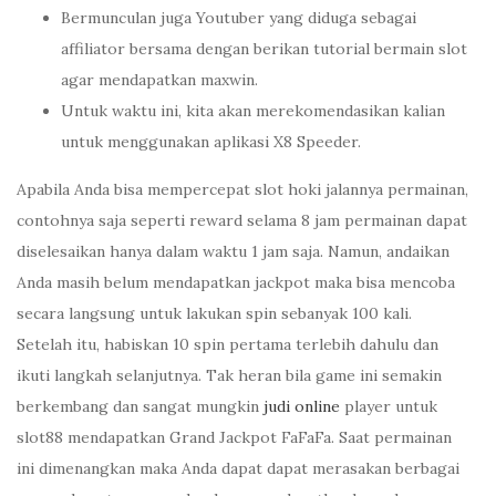
Bermunculan juga Youtuber yang diduga sebagai
affiliator bersama dengan berikan tutorial bermain slot
agar mendapatkan maxwin.
Untuk waktu ini, kita akan merekomendasikan kalian
untuk menggunakan aplikasi X8 Speeder.
Apabila Anda bisa mempercepat slot hoki jalannya permainan,
contohnya saja seperti reward selama 8 jam permainan dapat
diselesaikan hanya dalam waktu 1 jam saja. Namun, andaikan
Anda masih belum mendapatkan jackpot maka bisa mencoba
secara langsung untuk lakukan spin sebanyak 100 kali.
Setelah itu, habiskan 10 spin pertama terlebih dahulu dan
ikuti langkah selanjutnya. Tak heran bila game ini semakin
berkembang dan sangat mungkin
judi online
player untuk
slot88 mendapatkan Grand Jackpot FaFaFa. Saat permainan
ini dimenangkan maka Anda dapat dapat merasakan berbagai