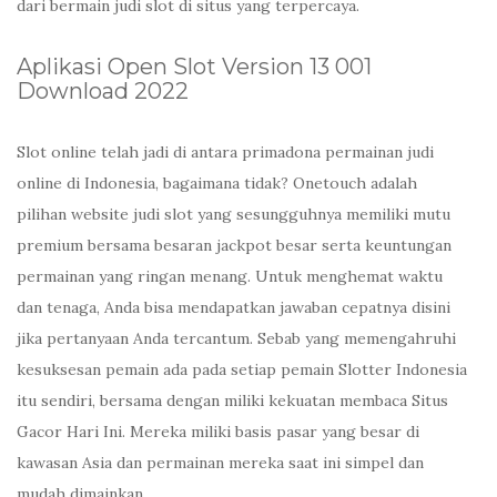
dari bermain judi slot di situs yang terpercaya.
Aplikasi Open Slot Version 13 001
Download 2022
Slot online telah jadi di antara primadona permainan judi
online di Indonesia, bagaimana tidak? Onetouch adalah
pilihan website judi slot yang sesungguhnya memiliki mutu
premium bersama besaran jackpot besar serta keuntungan
permainan yang ringan menang. Untuk menghemat waktu
dan tenaga, Anda bisa mendapatkan jawaban cepatnya disini
jika pertanyaan Anda tercantum. Sebab yang memengahruhi
kesuksesan pemain ada pada setiap pemain Slotter Indonesia
itu sendiri, bersama dengan miliki kekuatan membaca Situs
Gacor Hari Ini. Mereka miliki basis pasar yang besar di
kawasan Asia dan permainan mereka saat ini simpel dan
mudah dimainkan.