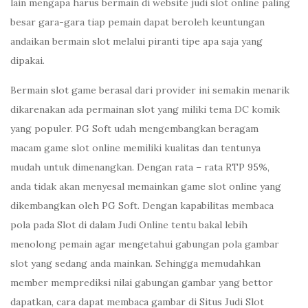
lain mengapa harus bermain di website judi slot online paling
besar gara-gara tiap pemain dapat beroleh keuntungan
andaikan bermain slot melalui piranti tipe apa saja yang
dipakai.
Bermain slot game berasal dari provider ini semakin menarik
dikarenakan ada permainan slot yang miliki tema DC komik
yang populer. PG Soft udah mengembangkan beragam
macam game slot online memiliki kualitas dan tentunya
mudah untuk dimenangkan. Dengan rata – rata RTP 95%,
anda tidak akan menyesal memainkan game slot online yang
dikembangkan oleh PG Soft. Dengan kapabilitas membaca
pola pada Slot di dalam Judi Online tentu bakal lebih
menolong pemain agar mengetahui gabungan pola gambar
slot yang sedang anda mainkan. Sehingga memudahkan
member memprediksi nilai gabungan gambar yang bettor
dapatkan, cara dapat membaca gambar di Situs Judi Slot