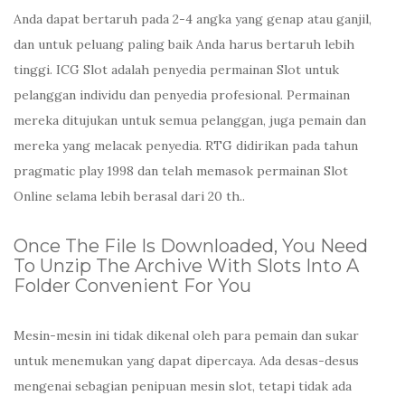
Anda dapat bertaruh pada 2-4 angka yang genap atau ganjil,
dan untuk peluang paling baik Anda harus bertaruh lebih
tinggi. ICG Slot adalah penyedia permainan Slot untuk
pelanggan individu dan penyedia profesional. Permainan
mereka ditujukan untuk semua pelanggan, juga pemain dan
mereka yang melacak penyedia. RTG didirikan pada tahun
pragmatic play 1998 dan telah memasok permainan Slot
Online selama lebih berasal dari 20 th..
Once The File Is Downloaded, You Need
To Unzip The Archive With Slots Into A
Folder Convenient For You
Mesin-mesin ini tidak dikenal oleh para pemain dan sukar
untuk menemukan yang dapat dipercaya. Ada desas-desus
mengenai sebagian penipuan mesin slot, tetapi tidak ada