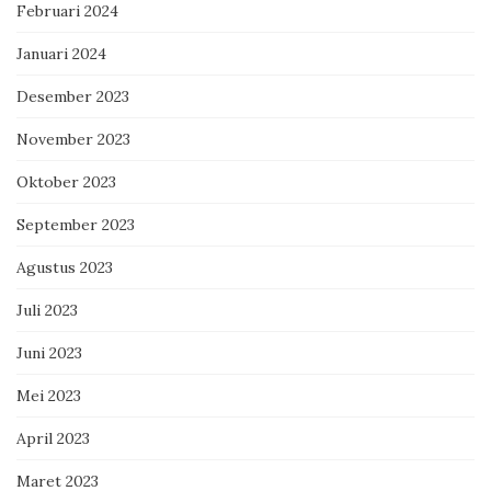
Februari 2024
Januari 2024
Desember 2023
November 2023
Oktober 2023
September 2023
Agustus 2023
Juli 2023
Juni 2023
Mei 2023
April 2023
Maret 2023