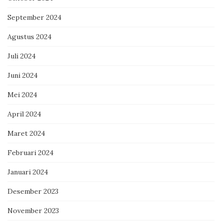
September 2024
Agustus 2024
Juli 2024
Juni 2024
Mei 2024
April 2024
Maret 2024
Februari 2024
Januari 2024
Desember 2023
November 2023