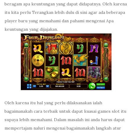
beragam apa keuntungan yang dapat didapatnya. Oleh karena
itu kita perlu Terangkan lebih dulu di sini agar ada beberapa
player baru yang memahami dan pahami mengenai Apa
keuntungan yang dijajakan.
Oleh karena itu hal yang perlu dilaksanakan ialah
bagaimanakah cara terbaik untuk dapat kuasai games slot itu
supaya lebih memahami. Dalam masalah ini anda harus dapat
mempertajam naluri mengenai bagaimanakah langkah atur