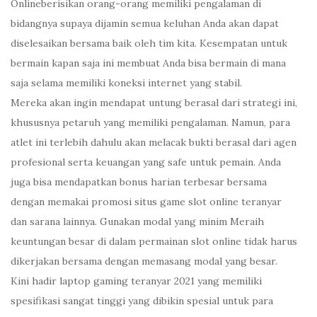
Onlineberisikan orang-orang memiliki pengalaman di
bidangnya supaya dijamin semua keluhan Anda akan dapat
diselesaikan bersama baik oleh tim kita. Kesempatan untuk
bermain kapan saja ini membuat Anda bisa bermain di mana
saja selama memiliki koneksi internet yang stabil.
Mereka akan ingin mendapat untung berasal dari strategi ini,
khususnya petaruh yang memiliki pengalaman. Namun, para
atlet ini terlebih dahulu akan melacak bukti berasal dari agen
profesional serta keuangan yang safe untuk pemain. Anda
juga bisa mendapatkan bonus harian terbesar bersama
dengan memakai promosi situs game slot online teranyar
dan sarana lainnya. Gunakan modal yang minim Meraih
keuntungan besar di dalam permainan slot online tidak harus
dikerjakan bersama dengan memasang modal yang besar.
Kini hadir laptop gaming teranyar 2021 yang memiliki
spesifikasi sangat tinggi yang dibikin spesial untuk para