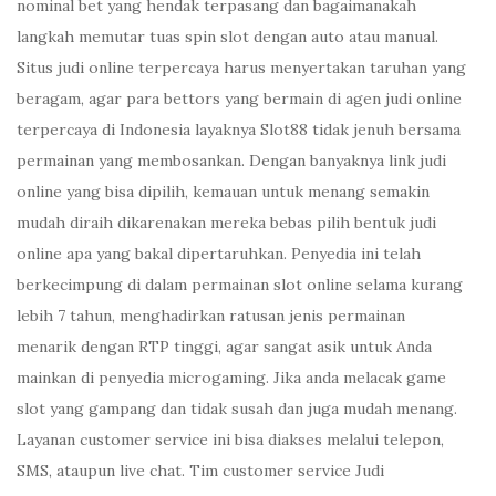
nominal bet yang hendak terpasang dan bagaimanakah
langkah memutar tuas spin slot dengan auto atau manual.
Situs judi online terpercaya harus menyertakan taruhan yang
beragam, agar para bettors yang bermain di agen judi online
terpercaya di Indonesia layaknya Slot88 tidak jenuh bersama
permainan yang membosankan. Dengan banyaknya link judi
online yang bisa dipilih, kemauan untuk menang semakin
mudah diraih dikarenakan mereka bebas pilih bentuk judi
online apa yang bakal dipertaruhkan. Penyedia ini telah
berkecimpung di dalam permainan slot online selama kurang
lebih 7 tahun, menghadirkan ratusan jenis permainan
menarik dengan RTP tinggi, agar sangat asik untuk Anda
mainkan di penyedia microgaming. Jika anda melacak game
slot yang gampang dan tidak susah dan juga mudah menang.
Layanan customer service ini bisa diakses melalui telepon,
SMS, ataupun live chat. Tim customer service Judi