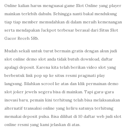
Online kalian harus menguasai game Slot Online yang player
mainkan terlebih dahulu. Sehingga nanti bakal mendukung
tiap tiap member memudahkan di dalam meraih kemenangan
serta mendapakan Jackpot terbesar berasal dari Situs Slot
Gacor Receh 5Rb.
Mudah sekali untuk turut bermain gratis dengan akun judi
slot online demo slot anda tidak butuh download, daftar
apalagi deposit. Karena kita telah berikan video slot yang
berbentuk link pop up ke situs resmi pragmati play
langsung. Silahkan scrool ke atas dan klik permainan demo
slot joker jewels segera bisa di mainkan. Tapi gara-gara
inovasi baru, pemain kini terhitung telah bisa melaksanakan
alternatif transaksi online yang keliru satunya terhitung
memakai deposit pulsa. Bisa dilihat di 10 daftar web judi slot
online resmi yang kami jelaskan di atas.