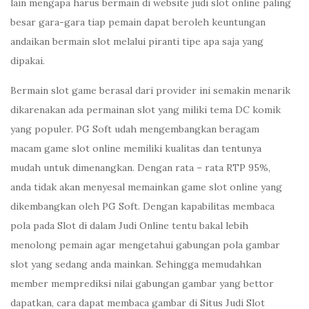
lain mengapa harus bermain di website judi slot online paling
besar gara-gara tiap pemain dapat beroleh keuntungan
andaikan bermain slot melalui piranti tipe apa saja yang
dipakai.
Bermain slot game berasal dari provider ini semakin menarik
dikarenakan ada permainan slot yang miliki tema DC komik
yang populer. PG Soft udah mengembangkan beragam
macam game slot online memiliki kualitas dan tentunya
mudah untuk dimenangkan. Dengan rata – rata RTP 95%,
anda tidak akan menyesal memainkan game slot online yang
dikembangkan oleh PG Soft. Dengan kapabilitas membaca
pola pada Slot di dalam Judi Online tentu bakal lebih
menolong pemain agar mengetahui gabungan pola gambar
slot yang sedang anda mainkan. Sehingga memudahkan
member memprediksi nilai gabungan gambar yang bettor
dapatkan, cara dapat membaca gambar di Situs Judi Slot