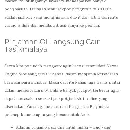
macam keuntungannya layaknya mendapatkan banyak
penghasilan. Jaringan atau jackpot progresif, di sisi lain,
adalah jackpot yang menghimpun duwit dari lebih dari satu
casino online dan mendistribusikannya ke pemain.
Pinjaman Ol Langsung Cair
Tasikmalaya
Serta kita pun udah mengantongin lisensi resmi dari Nexus
Engine Slot yang terlalu handal dalam menjamin kelancaran
bermain para member. Maka dari itu kalian juga harus pintar
dalam menentukan slot online banyak jackpot terbesar agar
dapat merasakan sensasi jackpot judi slot online yang
disediakan. Varian game slot dari Pragmatic Play miliki
peluang kemenangan yang besar untuk Anda.
Adapun tujuannya sendiri untuk miliki wujud yang