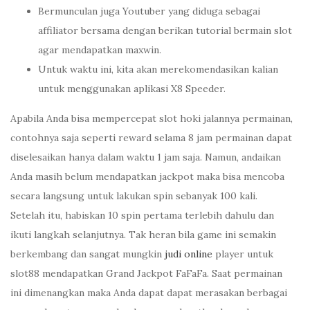
Bermunculan juga Youtuber yang diduga sebagai
affiliator bersama dengan berikan tutorial bermain slot
agar mendapatkan maxwin.
Untuk waktu ini, kita akan merekomendasikan kalian
untuk menggunakan aplikasi X8 Speeder.
Apabila Anda bisa mempercepat slot hoki jalannya permainan,
contohnya saja seperti reward selama 8 jam permainan dapat
diselesaikan hanya dalam waktu 1 jam saja. Namun, andaikan
Anda masih belum mendapatkan jackpot maka bisa mencoba
secara langsung untuk lakukan spin sebanyak 100 kali.
Setelah itu, habiskan 10 spin pertama terlebih dahulu dan
ikuti langkah selanjutnya. Tak heran bila game ini semakin
berkembang dan sangat mungkin
judi online
player untuk
slot88 mendapatkan Grand Jackpot FaFaFa. Saat permainan
ini dimenangkan maka Anda dapat dapat merasakan berbagai