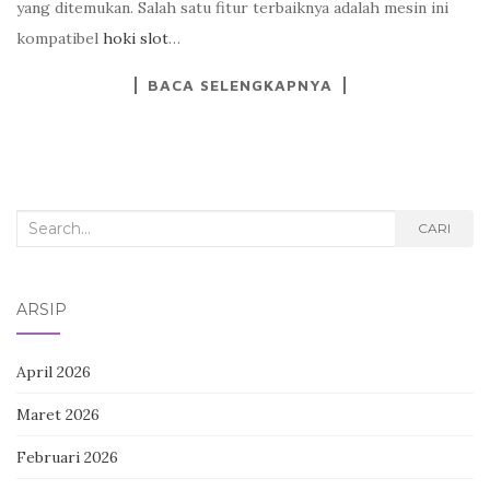
yang ditemukan. Salah satu fitur terbaiknya adalah mesin ini
kompatibel
hoki slot
…
BACA SELENGKAPNYA
Search
CARI
for:
ARSIP
April 2026
Maret 2026
Februari 2026