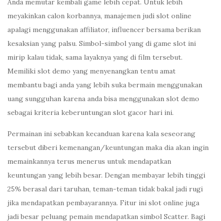
Anda memutar kembali game lebih cepat. Untuk lebih
meyakinkan calon korbannya, manajemen judi slot online
apalagi menggunakan affiliator, influencer bersama berikan
kesaksian yang palsu. Simbol-simbol yang di game slot ini
mirip kalau tidak, sama layaknya yang di film tersebut.
Memiliki slot demo yang menyenangkan tentu amat
membantu bagi anda yang lebih suka bermain menggunakan
uang sungguhan karena anda bisa menggunakan slot demo
sebagai kriteria keberuntungan slot gacor hari ini.
Permainan ini sebabkan kecanduan karena kala seseorang
tersebut diberi kemenangan/keuntungan maka dia akan ingin
memainkannya terus menerus untuk mendapatkan
keuntungan yang lebih besar. Dengan membayar lebih tinggi
25% berasal dari taruhan, teman-teman tidak bakal jadi rugi
jika mendapatkan pembayarannya. Fitur ini slot online juga
jadi besar peluang pemain mendapatkan simbol Scatter. Bagi