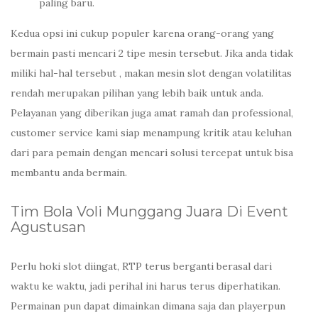
paling baru.
Kedua opsi ini cukup populer karena orang-orang yang
bermain pasti mencari 2 tipe mesin tersebut. Jika anda tidak
miliki hal-hal tersebut , makan mesin slot dengan volatilitas
rendah merupakan pilihan yang lebih baik untuk anda.
Pelayanan yang diberikan juga amat ramah dan professional,
customer service kami siap menampung kritik atau keluhan
dari para pemain dengan mencari solusi tercepat untuk bisa
membantu anda bermain.
Tim Bola Voli Munggang Juara Di Event
Agustusan
Perlu hoki slot diingat, RTP terus berganti berasal dari
waktu ke waktu, jadi perihal ini harus terus diperhatikan.
Permainan pun dapat dimainkan dimana saja dan playerpun