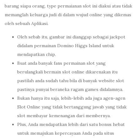
barang siapa orang, type permaianan slot ini diakui atau tidak
memanglah keluarga judi di dalam wujud online yang dikemas
oleh sebuah Aplikasi.
Oleh sebab itu, gambar ini dianggap sebagai jackpot
didalam permainan Domino Higgs Island untuk
mendapatkan chip.
Buat anda banyak fans permainan slot yang
berulangkali bermain slot online dikarenakan itu
pastilah anda sudah tahu bila di banyak website slot
pastinya punyai beraneka ragam games didalamnya.
Bukan hanya itu saja, lebih-lebih ada juga agen-agen
Slot Online yang tidak bertanggung jawab yang tidak
slot membayar kemenangan dari membernya.
Plus, Anda mendapatkan lebih dari satu bonus hebat
untuk memajukan kepercayaan Anda pada situs