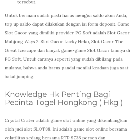
tersebut.
Untuk bermain sudah pasti harus mengisi saldo akun Anda,
top up saldo dapat dilakukan dengan isi form deposit. Game
Slot Gacor yang dimiliki provider PG Soft adalah Slot Gacor
Mahjong Ways 2, Slot Gacor Lucky Neko, Slot Gacor The
Great Icescape dan banyak game-game Slot Gacor lainnya di
PG Soft. Untuk caranya seperti yang sudah dibilang pada
mulanya, bahwa anda harus pandai menilai keadaan juga saat
bakal jumping.
Knowledge Hk Penting Bagi
Pecinta Togel Hongkong ( Hkg )
Crystal Crater adalah game slot online yang dikembangkan
oleh judi slot SLOT88. Ini adalah game slot online bersama
volatilitas sedang bersama RTP 97,38 persen dan