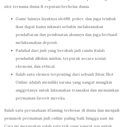
slot ternama dunia & reputasi berkelas dunia.
Game lainnya layaknya slot88, poker, dan juga tembak
ikan dapat kamu nikmati sehabis melaksanakan
pendaftaran dan pembuatan akunnya dan juga berhasil
melaksanakan deposit.
Padahal dari judi yang berubah jadi candu itulah
penduduk dibikin miskin, terpuruk secara sosial,
ekonomi, dan ethical.
Salah satu elemen terpenting dari sebuah Situs Slot
Online adalah memiliki sarana yang sangat mungkin
anggotanya untuk laksanakan transaksi dan memainkan
permainan favorit mereka.
Salah satu perusahaan iGaming terbesar di dunia dan menjadi
pemasok permainan judi online paling baik hingga saat ini.
Cara ini merupakan salah satu trik yang sangat pas untuk