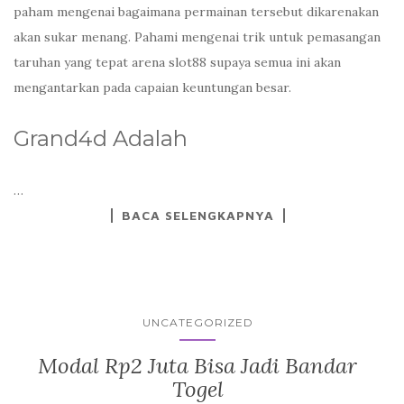
paham mengenai bagaimana permainan tersebut dikarenakan
akan sukar menang. Pahami mengenai trik untuk pemasangan
taruhan yang tepat arena slot88 supaya semua ini akan
mengantarkan pada capaian keuntungan besar.
Grand4d Adalah
…
BACA SELENGKAPNYA
UNCATEGORIZED
Modal Rp2 Juta Bisa Jadi Bandar
Togel