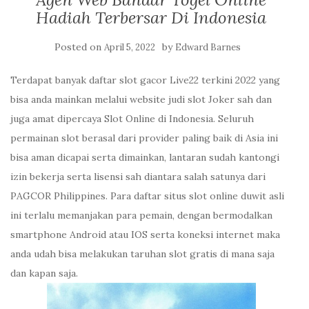
Hadiah Terbersar Di Indonesia
Posted on
by
April 5, 2022
Edward Barnes
Terdapat banyak daftar slot gacor Live22 terkini 2022 yang
bisa anda mainkan melalui website judi slot Joker sah dan
juga amat dipercaya Slot Online di Indonesia. Seluruh
permainan slot berasal dari provider paling baik di Asia ini
bisa aman dicapai serta dimainkan, lantaran sudah kantongi
izin bekerja serta lisensi sah diantara salah satunya dari
PAGCOR Philippines. Para daftar situs slot online duwit asli
ini terlalu memanjakan para pemain, dengan bermodalkan
smartphone Android atau IOS serta koneksi internet maka
anda udah bisa melakukan taruhan slot gratis di mana saja
dan kapan saja.