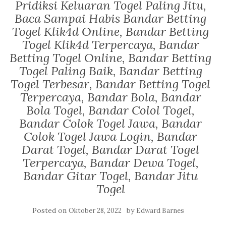
Pridiksi Keluaran Togel Paling Jitu,
Baca Sampai Habis Bandar Betting
Togel Klik4d Online, Bandar Betting
Togel Klik4d Terpercaya, Bandar
Betting Togel Online, Bandar Betting
Togel Paling Baik, Bandar Betting
Togel Terbesar, Bandar Betting Togel
Terpercaya, Bandar Bola, Bandar
Bola Togel, Bandar Colol Togel,
Bandar Colok Togel Jawa, Bandar
Colok Togel Jawa Login, Bandar
Darat Togel, Bandar Darat Togel
Terpercaya, Bandar Dewa Togel,
Bandar Gitar Togel, Bandar Jitu
Togel
Posted on
by
Oktober 28, 2022
Edward Barnes