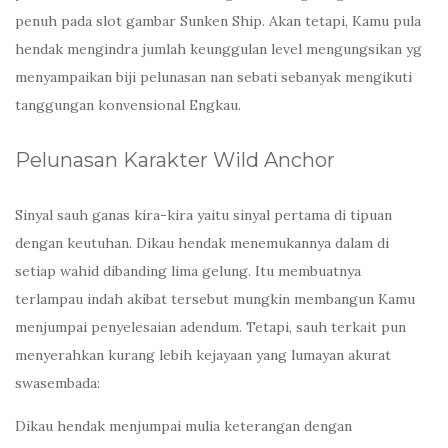
penuh pada slot gambar Sunken Ship. Akan tetapi, Kamu pula
hendak mengindra jumlah keunggulan level mengungsikan yg
menyampaikan biji pelunasan nan sebati sebanyak mengikuti
tanggungan konvensional Engkau.
Pelunasan Karakter Wild Anchor
Sinyal sauh ganas kira-kira yaitu sinyal pertama di tipuan
dengan keutuhan. Dikau hendak menemukannya dalam di
setiap wahid dibanding lima gelung. Itu membuatnya
terlampau indah akibat tersebut mungkin membangun Kamu
menjumpai penyelesaian adendum. Tetapi, sauh terkait pun
menyerahkan kurang lebih kejayaan yang lumayan akurat
swasembada:
Dikau hendak menjumpai mulia keterangan dengan