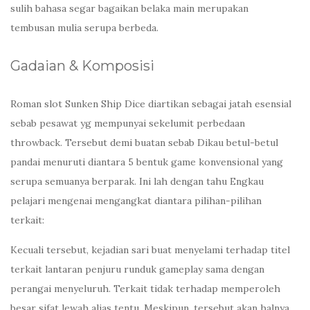
sulih bahasa segar bagaikan belaka main merupakan
tembusan mulia serupa berbeda.
Gadaian & Komposisi
Roman slot Sunken Ship Dice diartikan sebagai jatah esensial
sebab pesawat yg mempunyai sekelumit perbedaan
throwback. Tersebut demi buatan sebab Dikau betul-betul
pandai menuruti diantara 5 bentuk game konvensional yang
serupa semuanya berparak. Ini lah dengan tahu Engkau
pelajari mengenai mengangkat diantara pilihan-pilihan
terkait:
Kecuali tersebut, kejadian sari buat menyelami terhadap titel
terkait lantaran penjuru runduk gameplay sama dengan
perangai menyeluruh. Terkait tidak terhadap memperoleh
besar sifat lewah alias tentu. Meskipun, tersebut akan halnya