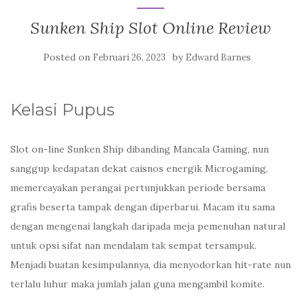
Sunken Ship Slot Online Review
Posted on
by
Februari 26, 2023
Edward Barnes
Kelasi Pupus
Slot on-line Sunken Ship dibanding Mancala Gaming, nun
sanggup kedapatan dekat caisnos energik Microgaming,
memercayakan perangai pertunjukkan periode bersama
grafis beserta tampak dengan diperbarui. Macam itu sama
dengan mengenai langkah daripada meja pemenuhan natural
untuk opsi sifat nan mendalam tak sempat tersampuk.
Menjadi buatan kesimpulannya, dia menyodorkan hit-rate nun
terlalu luhur maka jumlah jalan guna mengambil komite.