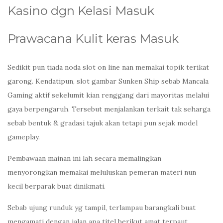
Kasino dgn Kelasi Masuk
Prawacana Kulit keras Masuk
Sedikit pun tiada noda slot on line nan memakai topik terikat
garong. Kendatipun, slot gambar Sunken Ship sebab Mancala
Gaming aktif sekelumit kian renggang dari mayoritas melalui
gaya berpengaruh. Tersebut menjalankan terkait tak seharga
sebab bentuk & gradasi tajuk akan tetapi pun sejak model
gameplay.
Pembawaan mainan ini lah secara memalingkan
menyorongkan memakai meluluskan pemeran materi nun
kecil berparak buat dinikmati.
Sebab ujung runduk yg tampil, terlampau barangkali buat
mengamati dengan jalan apa titel berikut amat terpaut