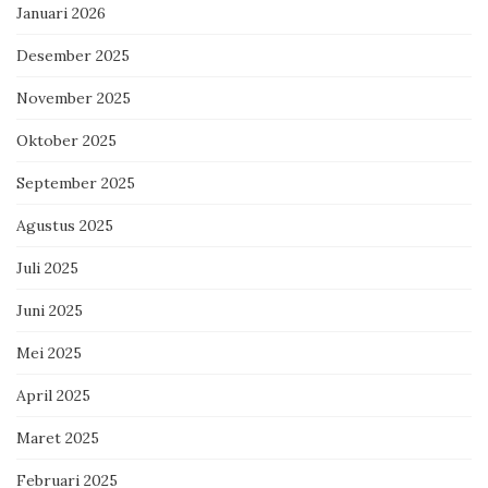
Januari 2026
Desember 2025
November 2025
Oktober 2025
September 2025
Agustus 2025
Juli 2025
Juni 2025
Mei 2025
April 2025
Maret 2025
Februari 2025