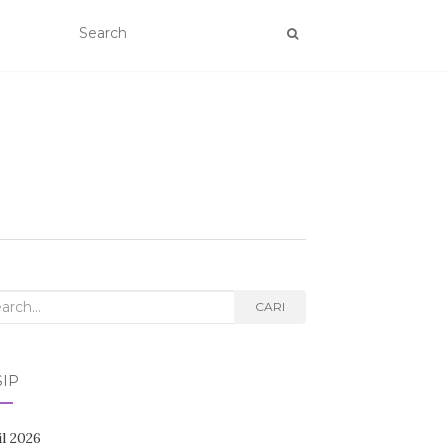
rch
CARI
SIP
l 2026