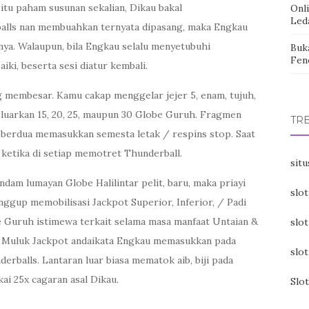
tu paham susunan sekalian, Dikau bakal
Onl
Led
balls nan membuahkan ternyata dipasang, maka Engkau
a. Walaupun, bila Engkau selalu menyetubuhi
Buk
Fen
iki, beserta sesi diatur kembali.
 yg membesar. Kamu cakap menggelar jejer 5, enam, tujuh,
luarkan 15, 20, 25, maupun 30 Globe Guruh. Fragmen
TR
erdua memasukkan semesta letak / respins stop. Saat
ketika di setiap memotret Thunderball.
situ
ndam lumayan Globe Halilintar pelit, baru, maka priayi
slo
nggup memobilisasi Jackpot Superior, Inferior, / Padi
e Guruh istimewa terkait selama masa manfaat Untaian &
slot
Muluk Jackpot andaikata Engkau memasukkan pada
slo
rballs. Lantaran luar biasa mematok aib, biji pada
kai 25x cagaran asal Dikau.
Slot