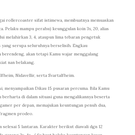
gai rollercoaster sifat istimewa, membuatnya memuaskan
. Pelaku mampu perahu) keunggulan koin 3x, 20, alias
i melahirkan 3, 4, ataupun lima tebaran pengetuk
s yang serupa seluruhnya berselisih. Engkau
 berendeng, akan tetapi Kamu wajar menggalang
iat nan belakang.
heim, Nidavellir, serta Svartalfheim.
si, menyampaikan Dikau 15 pusaran percuma. Bila Kamu
 berharta di dalam situasi guna mengalikannya beserta
na gamer per depan, memajukan keuntungan penuh dua,
 fragmen prodeo.
elesai 5 lantaran. Karakter berikut diawali dgn 12