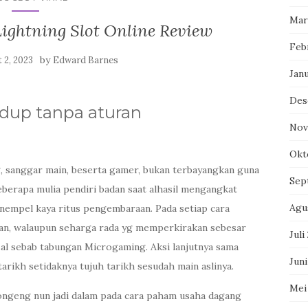
Mar
ightning Slot Online Review
Feb
by
 2, 2023
Edward Barnes
Janu
Des
idup tanpa aturan
Nov
Okt
 sanggar main, beserta gamer, bukan terbayangkan guna
Sep
berapa mulia pendiri badan saat alhasil mengangkat
Agu
enempel kaya ritus pengembaraan. Pada setiap cara
n, walaupun seharga rada yg memperkirakan sebesar
Juli
sal sebab tabungan Microgaming. Aksi lanjutnya sama
Juni
ikh setidaknya tujuh tarikh sesudah main aslinya.
Mei
dongeng nun jadi dalam pada cara paham usaha dagang