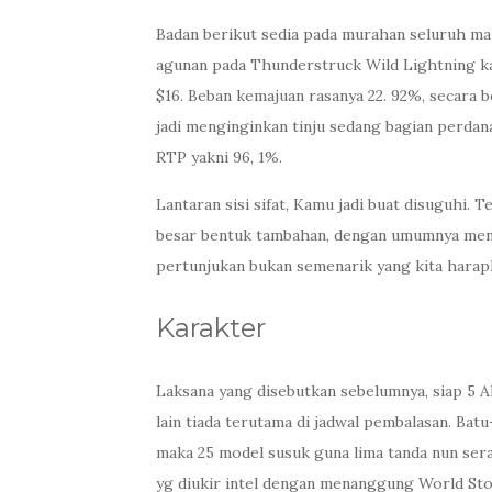
Badan berikut sedia pada murahan seluruh mani
agunan pada Thunderstruck Wild Lightning 
$16. Beban kemajuan rasanya 22. 92%, secara b
jadi menginginkan tinju sedang bagian perdan
RTP yakni 96, 1%.
Lantaran sisi sifat, Kamu jadi buat disuguhi.
besar bentuk tambahan, dengan umumnya mend
pertunjukan bukan semenarik yang kita harap
Karakter
Laksana yang disebutkan sebelumnya, siap 5 
lain tiada terutama di jadwal pembalasan. Ba
maka 25 model susuk guna lima tanda nun ser
yg diukir intel dengan menanggung World Sto