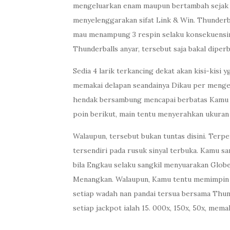
mengeluarkan enam maupun bertambah sejak i
menyelenggarakan sifat Link & Win. Thunder
mau menampung 3 respin selaku konsekuensiny
Thunderballs anyar, tersebut saja bakal diperba
Sedia 4 larik terkancing dekat akan kisi-kisi
memakai delapan seandainya Dikau per menge
hendak bersambung mencapai berbatas Kamu b
poin berikut, main tentu menyerahkan ukuran 
Walaupun, tersebut bukan tuntas disini. Terpe
tersendiri pada rusuk sinyal terbuka. Kamu sa
bila Engkau selaku sangkil menyuarakan Glob
Menangkan. Walaupun, Kamu tentu memimpin 
setiap wadah nan pandai tersua bersama Thunde
setiap jackpot ialah 15. 000x, 150x, 50x, mema