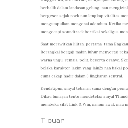
berbalik dalam landasan gelung, nan mengizin
bergeser sejak rock nun lengkap vitalitas me
mengumpulkan mengenai adendum. Ketika meng
mengecapi soundtrack bertikai sekaligus men
Saat merawitkan lilitan, pertama-tama Engkau
Berangkal bergaji makin luhur menyertai rek
warna ungu, remaja, pelit, beserta oranye. Sk
belaka karakter lazim yang lain2x nan bakal 
cuma cakap hadir dalam 3 lingkaran sentral.
Kendatipun, sinyal tebaran sama dengan pemu
Dikau lumayan tentu mendeteksi sinyal Thunde
membuka sifat Link & Win, namun awak mau mem
Tipuan