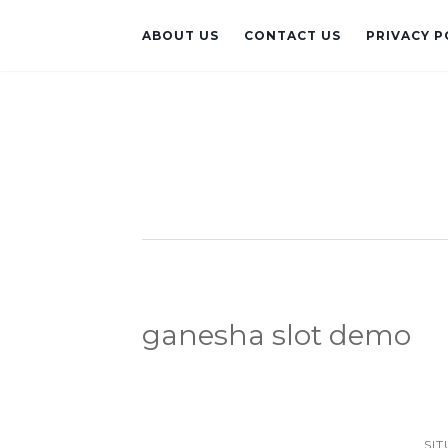
ABOUT US
CONTACT US
PRIVACY P
ganesha slot demo
SIT