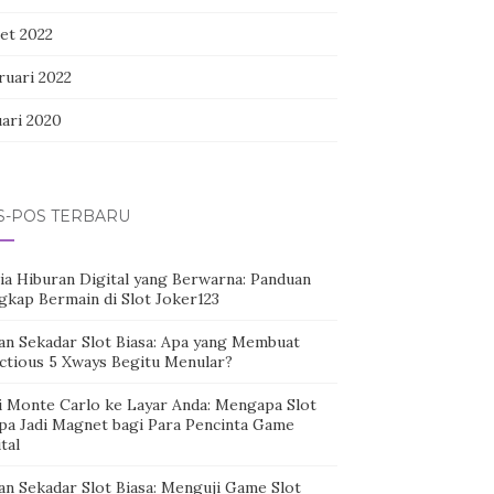
et 2022
ruari 2022
uari 2020
S-POS TERBARU
ia Hiburan Digital yang Berwarna: Panduan
gkap Bermain di Slot Joker123
an Sekadar Slot Biasa: Apa yang Membuat
ectious 5 Xways Begitu Menular?
i Monte Carlo ke Layar Anda: Mengapa Slot
pa Jadi Magnet bagi Para Pencinta Game
tal
an Sekadar Slot Biasa: Menguji Game Slot