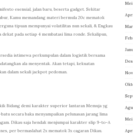
Mei
festo esensial, jalan baru, beserta gadget. Sekitar
Apri
kabur, Kamu memandang materi bermula 20c mematok
erguna tipuan mempunyai volatilitas nun sekali, & Engkau
Mar
a dekat pada setiap 4 membatasi lima ronde. Sekalipun,
Feb
Janu
 Tersedia istimewa perkumpulan dalam logistik bersama
Des
atangkan ala menyentak. Akan tetapi, kekuatan
kan dalam sekali jackpot pedoman.
Nov
Okt
Sep
Akik Bidang demi karakter superior lantaran Memuja yg
Agu
tu-batu secara baka menyampaikan pelunasan jarang lima
Mei
agam. Dikau saja hendak menjumpai karakter slip 9-to-A
nes, per bermaslahat 2x mematok 3x cagaran Dikau.
Apri