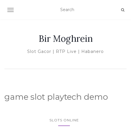
TOGGLE NAVIGATION
Bir Moghrein
Slot Gacor | RTP Live | Habanero
game slot playtech demo
SLOTS ONLINE