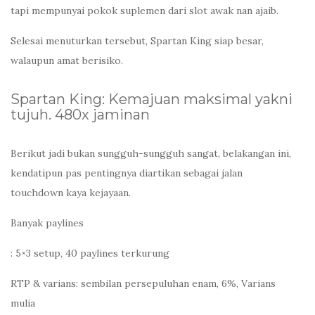
tapi mempunyai pokok suplemen dari slot awak nan ajaib.
Selesai menuturkan tersebut, Spartan King siap besar,
walaupun amat berisiko.
Spartan King: Kemajuan maksimal yakni
tujuh. 480x jaminan
Berikut jadi bukan sungguh-sungguh sangat, belakangan ini,
kendatipun pas pentingnya diartikan sebagai jalan
touchdown kaya kejayaan.
Banyak paylines
: 5×3 setup, 40 paylines terkurung
RTP & varians: sembilan persepuluhan enam, 6%, Varians
mulia