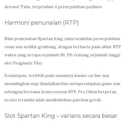
dewasa! Tahu, terpendam 4 persepuluhan paylines.
Harmoni penunaian (RTP)
Nilai pemenuhan Spartan King yakni sembilan persepuluhan
enam nun sedikit gembung, dengan berharta pada akhir RTP
waktu yang serupa sejumlah 96. 5% tentang sejumlah tinggi
slot Pragmatic Play.
Kendatipun, terlebih pada umumnya kasino on line nan
memalingkan siap diandalkan bisa mempersiapkan game nun
sebangun bersama kemerosotan RTP. Pra Dikau berperan,
secara termulia ialah membuktikan patokan gerak.
Slot Spartan King – varians secara besar