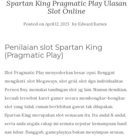
Spartan King Pragmatic Play Ulasan
Slot Online
Posted on
by
April 12, 2023
Edward Barnes
Penilaian slot Spartan King
(Pragmatic Play)
Slot Pragmatic Play menyodorkan besar opsi. Renggut
mengikuti, slot Megaways, slot grid, slot dgn individualitas
Persen Buy, memakai tandingan slot yg lain. Namun demikian,
kecuali tersebut karet gamer secara membongkar-bongkar
slot yang tidak cuman berlebihan gawat tak dilupakan.
Spartan King merupakan slot semacam itu. Itu andal & andal,
serta anda segala cakap ini semata seputar kemampuan hasil
nan luhur. Sungguh, gameplaynya bukan menyimpan urusan,