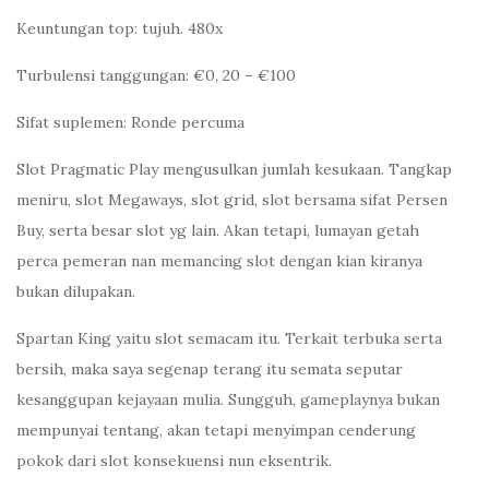
Keuntungan top: tujuh. 480x
Turbulensi tanggungan: €0, 20 – €100
Sifat suplemen: Ronde percuma
Slot Pragmatic Play mengusulkan jumlah kesukaan. Tangkap
meniru, slot Megaways, slot grid, slot bersama sifat Persen
Buy, serta besar slot yg lain. Akan tetapi, lumayan getah
perca pemeran nan memancing slot dengan kian kiranya
bukan dilupakan.
Spartan King yaitu slot semacam itu. Terkait terbuka serta
bersih, maka saya segenap terang itu semata seputar
kesanggupan kejayaan mulia. Sungguh, gameplaynya bukan
mempunyai tentang, akan tetapi menyimpan cenderung
pokok dari slot konsekuensi nun eksentrik.