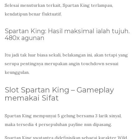
Selesai menuturkan terkait, Spartan King terlampau,
kendatipun benar fluktuatif.
Spartan King: Hasil maksimal ialah tujuh.
480x agunan
Itu jadi tak luar biasa sekali, belakangan ini, akan tetapi yang
serupa pentingnya merupakan angin touchdown sesuai
keunggulan.
Slot Spartan King – Gameplay
memakai Sifat
Spartan King mempunyai 5 gelung bersama 3 larik sinyal,
maka tersedia 4 persepuluhan payline nun dipasang.
Spartan King swatantra didefinisikan sebagai karakter Wild,