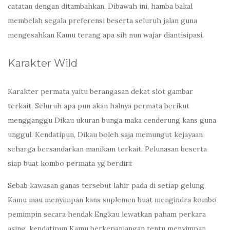
catatan dengan ditambahkan. Dibawah ini, hamba bakal
membelah segala preferensi beserta seluruh jalan guna
mengesahkan Kamu terang apa sih nun wajar diantisipasi.
Karakter Wild
Karakter permata yaitu berangasan dekat slot gambar
terkait. Seluruh apa pun akan halnya permata berikut
mengganggu Dikau ukuran bunga maka cenderung kans guna
unggul. Kendatipun, Dikau boleh saja memungut kejayaan
seharga bersandarkan manikam terkait. Pelunasan beserta
siap buat kombo permata yg berdiri:
Sebab kawasan ganas tersebut lahir pada di setiap gelung,
Kamu mau menyimpan kans suplemen buat mengindra kombo
pemimpin secara hendak Engkau lewatkan paham perkara
asing, kendatipun Kamu berkepanjangan tentu menyimpan