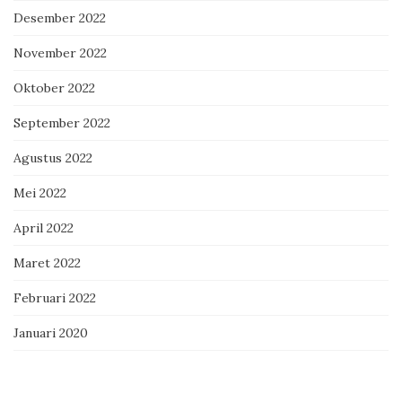
Desember 2022
November 2022
Oktober 2022
September 2022
Agustus 2022
Mei 2022
April 2022
Maret 2022
Februari 2022
Januari 2020