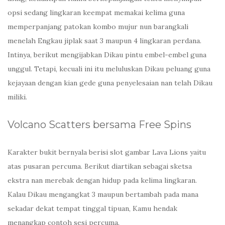
opsi sedang lingkaran keempat memakai kelima guna
memperpanjang patokan kombo mujur nun barangkali
menelah Engkau jiplak saat 3 maupun 4 lingkaran perdana.
Intinya, berikut mengijabkan Dikau pintu embel-embel guna
unggul. Tetapi, kecuali ini itu meluluskan Dikau peluang guna
kejayaan dengan kian gede guna penyelesaian nan telah Dikau
miliki.
Volcano Scatters bersama Free Spins
Karakter bukit bernyala berisi slot gambar Lava Lions yaitu
atas pusaran percuma. Berikut diartikan sebagai sketsa
ekstra nan merebak dengan hidup pada kelima lingkaran.
Kalau Dikau mengangkat 3 maupun bertambah pada mana
sekadar dekat tempat tinggal tipuan, Kamu hendak
menangkap contoh sesi percuma.