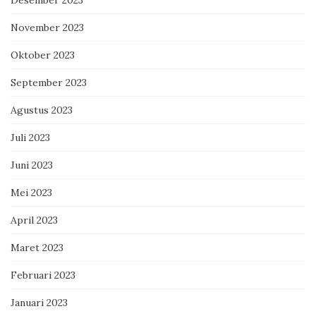
Desember 2023
November 2023
Oktober 2023
September 2023
Agustus 2023
Juli 2023
Juni 2023
Mei 2023
April 2023
Maret 2023
Februari 2023
Januari 2023