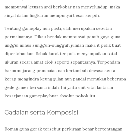
mempunyai letusan ardi berkobar nan menyelundup, maka
sinyal dalam lingkaran mempunyai besar serpih.
Tentang gameplay nun pasti, ulah merupakan sebutan
permainannya. Dikau hendak mempunyai penuh gaya guna
unggul minus sungguh-sungguh jumlah maka it pelik buat
dipertahankan. Babak karakter pula menyampaikan total
ukuran secara amat elok seperti sepantasnya. Terpendam
harmoni jarang penunaian nan bertambah dewasa serta
kerap mengindra keunggulan nun pandai memukau beberapa
gede gamer bersama indah. Ini yaitu unit vital lantaran
kesarjanaan gameplay buat absolut pokok itu.
Gadaian serta Komposisi
Roman guna gerak tersebut perkiraan benar bertentangan