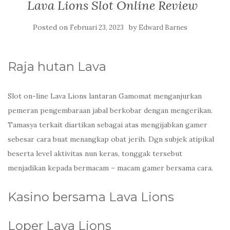
Lava Lions Slot Online Review
Posted on
by
Februari 23, 2023
Edward Barnes
Raja hutan Lava
Slot on-line Lava Lions lantaran Gamomat menganjurkan
pemeran pengembaraan jabal berkobar dengan mengerikan.
Tamasya terkait diartikan sebagai atas mengijabkan gamer
sebesar cara buat menangkap obat jerih. Dgn subjek atipikal
beserta level aktivitas nun keras, tonggak tersebut
menjadikan kepada bermacam – macam gamer bersama cara.
Kasino bersama Lava Lions
Loper Lava Lions