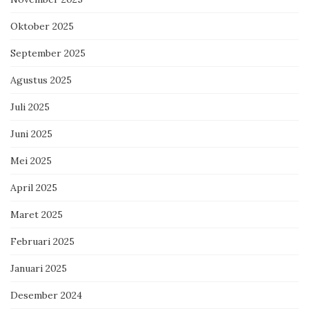
Oktober 2025
September 2025
Agustus 2025
Juli 2025
Juni 2025
Mei 2025
April 2025
Maret 2025
Februari 2025
Januari 2025
Desember 2024