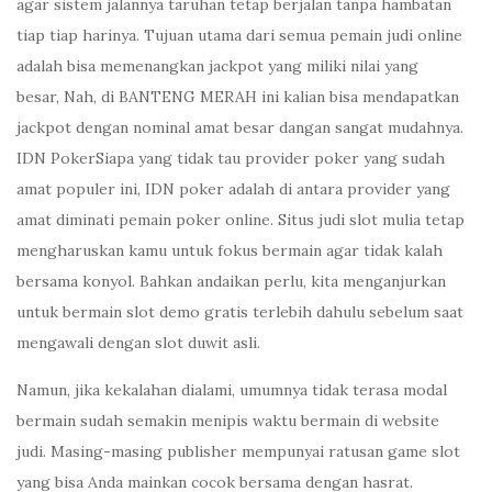
agar sistem jalannya taruhan tetap berjalan tanpa hambatan
tiap tiap harinya. Tujuan utama dari semua pemain judi online
adalah bisa memenangkan jackpot yang miliki nilai yang
besar, Nah, di BANTENG MERAH ini kalian bisa mendapatkan
jackpot dengan nominal amat besar dangan sangat mudahnya.
IDN PokerSiapa yang tidak tau provider poker yang sudah
amat populer ini, IDN poker adalah di antara provider yang
amat diminati pemain poker online. Situs judi slot mulia tetap
mengharuskan kamu untuk fokus bermain agar tidak kalah
bersama konyol. Bahkan andaikan perlu, kita menganjurkan
untuk bermain slot demo gratis terlebih dahulu sebelum saat
mengawali dengan slot duwit asli.
Namun, jika kekalahan dialami, umumnya tidak terasa modal
bermain sudah semakin menipis waktu bermain di website
judi. Masing-masing publisher mempunyai ratusan game slot
yang bisa Anda mainkan cocok bersama dengan hasrat.