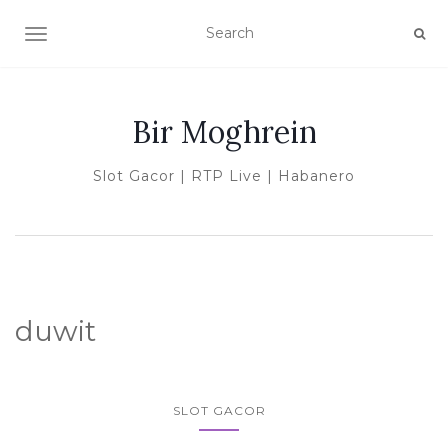
TOGGLE NAVIGATION
Bir Moghrein
Slot Gacor | RTP Live | Habanero
duwit
SLOT GACOR