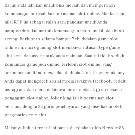
harus anda lakukan untuk bisa meraih dan memperoleh
kemenangan berasal dari permainan slot online. Manfaatkan
nilai RTP ini sebagai salah satu panduan untuk Anda
menperoleh dan meraih kemenangan lebih mudah dan lebih
sering. Berkiprah selama hampir 7 th. didalam game slot
online ini, microgaming slot membawa ratusan type game
slot seru dan asyik untuk anda mainkan. Saat ini tidak sedikit
komunitas game judi online, terlebih slot online, yang
bermunculan di Indonesia dan di dunia. Untuk menemukannya,
Anda dapat mengecek sosial media layaknya facebook, reddit,
instagram, dan medsos lainnya untuk melacak grup sesama
pengagum slot online. Joker king ialah permainan slot
bersama dengan 25 garis pembayaran yang disediakan oleh
pragmatic demo slot.
Makanya link alternatif ini harus disediakan oleh Newslot88