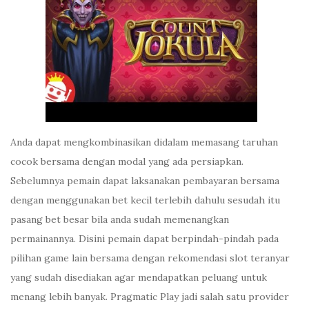
Anda dapat mengkombinasikan didalam memasang taruhan
cocok bersama dengan modal yang ada persiapkan.
Sebelumnya pemain dapat laksanakan pembayaran bersama
dengan menggunakan bet kecil terlebih dahulu sesudah itu
pasang bet besar bila anda sudah memenangkan
permainannya. Disini pemain dapat berpindah-pindah pada
pilihan game lain bersama dengan rekomendasi slot teranyar
yang sudah disediakan agar mendapatkan peluang untuk
menang lebih banyak. Pragmatic Play jadi salah satu provider