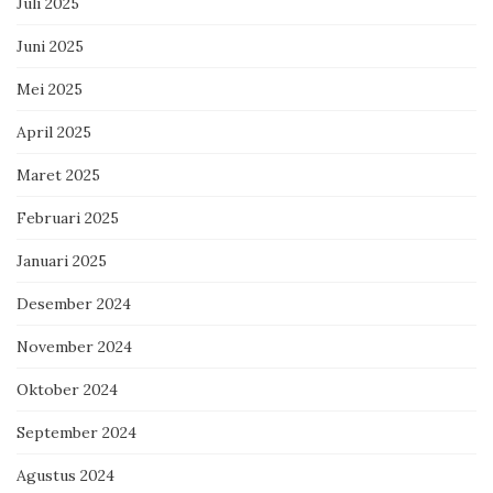
Juli 2025
Juni 2025
Mei 2025
April 2025
Maret 2025
Februari 2025
Januari 2025
Desember 2024
November 2024
Oktober 2024
September 2024
Agustus 2024