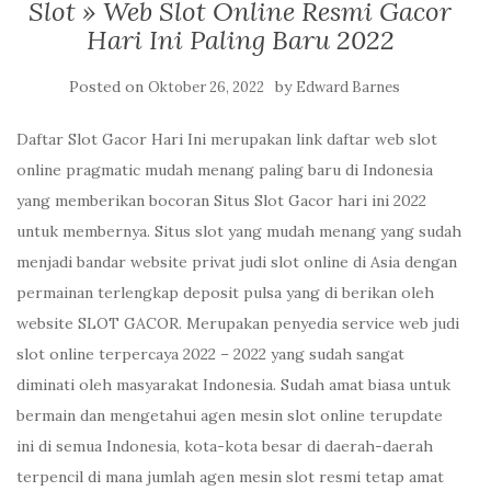
Slot » Web Slot Online Resmi Gacor
Hari Ini Paling Baru 2022
Posted on
by
Oktober 26, 2022
Edward Barnes
Daftar Slot Gacor Hari Ini merupakan link daftar web slot
online pragmatic mudah menang paling baru di Indonesia
yang memberikan bocoran Situs Slot Gacor hari ini 2022
untuk membernya. Situs slot yang mudah menang yang sudah
menjadi bandar website privat judi slot online di Asia dengan
permainan terlengkap deposit pulsa yang di berikan oleh
website SLOT GACOR. Merupakan penyedia service web judi
slot online terpercaya 2022 – 2022 yang sudah sangat
diminati oleh masyarakat Indonesia. Sudah amat biasa untuk
bermain dan mengetahui agen mesin slot online terupdate
ini di semua Indonesia, kota-kota besar di daerah-daerah
terpencil di mana jumlah agen mesin slot resmi tetap amat