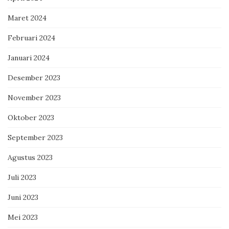
Maret 2024
Februari 2024
Januari 2024
Desember 2023
November 2023
Oktober 2023
September 2023
Agustus 2023
Juli 2023
Juni 2023
Mei 2023