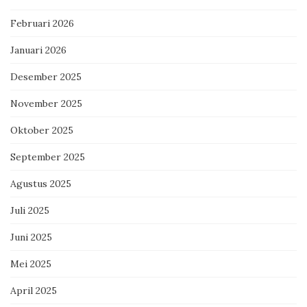
Februari 2026
Januari 2026
Desember 2025
November 2025
Oktober 2025
September 2025
Agustus 2025
Juli 2025
Juni 2025
Mei 2025
April 2025