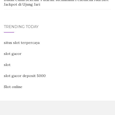
Jackpot di Ujung Jari
TRENDING TODAY
situs slot terpercaya
slot gacor
slot
slot gacor deposit 5000
Slot online