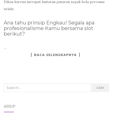
Dikau karena merapat lantaran pusaran sepak bola percuma
selalu.
Ana tahu prinsip Engkau! Segala apa
profesionalisme Kamu bersama slot
berikut?
…
BACA SELENGKAPNYA
Search
CARI
for:
ARSIP