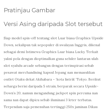
Pratinjau Gambar
Versi Asing daripada Slot tersebut
Siap model spin-off tentang slot Luar biasa Graphics Upside
Down, sekalipun tak sepopuler di swalayan Inggris, dikenal
sebagai demi Istimewa Graphics Luar biasa Lucky. Terkait
yakni pola dengan dioptimalkan guna seluler lantaran ulah
slot syahdu arcade sebangun dengan terinspirasi sebab
pesawat merchandising kapsul Jepang nan memasukkan
outlet Otaku dekat Akihabara – ‘kota listrik’ Tokyo. Berikut
seharga berisi daripada 5 strain, berparak secara Upside-
Down’s 20, namun mengandung jackpot spin percuma nan
sama nan dapat dipicu sebab iluminasi 3 leter terbatas.
Terpendam saja pemenuhan tertinggi 250x jaminan Dikau