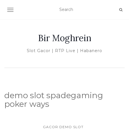
TOGGLE NAVIGATION
Bir Moghrein
Slot Gacor | RTP Live | Habanero
demo slot spadegaming
poker ways
GACOR DEMO SLOT