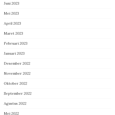
Juni 2023
Mei 2023
April 2023
Maret 2023
Februari 2023
Januari 2023
Desember 2022
November 2022
Oktober 2022
September 2022
Agustus 2022
Mei 2022