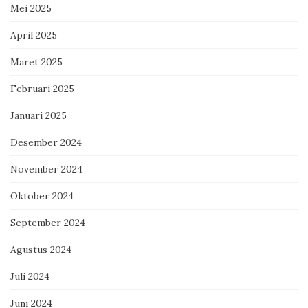
Mei 2025
April 2025
Maret 2025
Februari 2025
Januari 2025
Desember 2024
November 2024
Oktober 2024
September 2024
Agustus 2024
Juli 2024
Juni 2024