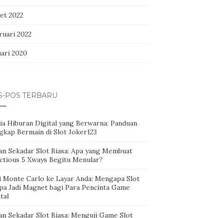
et 2022
ruari 2022
uari 2020
S-POS TERBARU
ia Hiburan Digital yang Berwarna: Panduan
gkap Bermain di Slot Joker123
an Sekadar Slot Biasa: Apa yang Membuat
ectious 5 Xways Begitu Menular?
i Monte Carlo ke Layar Anda: Mengapa Slot
pa Jadi Magnet bagi Para Pencinta Game
tal
an Sekadar Slot Biasa: Menguji Game Slot