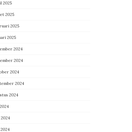
l 2025
et 2025
ruari 2025
ari 2025
ember 2024
ember 2024
ober 2024
tember 2024
stus 2024
 2024
 2024
 2024