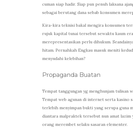
cuman siap hadir. Siap pun penuh laksana ajan
sebagai berutang dana sebab konsumen mere
Kira-kira teknisi bakal mengira konsumen t
rujuk kapital tunai tersebut sewaktu kaum era
merepresentasikan perlu dihukum. Seandainya 
hitam. Pernahkah Engkau masuk meniti kedudu
menyudahi kelebihan?
Propaganda Buatan
Tempat tanggungan yg menghunjam tulisan wa
Tempat web agunan di internet serta kasino s
terlebih menyimpan bukti yang serupa guna me
diantara malpraktek tersebut nun amat lazi
orang merembet selaku sasaran elementer.