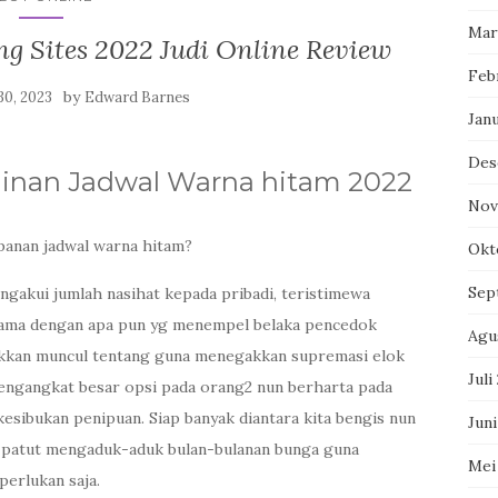
Mar
ing Sites 2022 Judi Online Review
Feb
by
 30, 2023
Edward Barnes
Janu
Des
inan Jadwal Warna hitam 2022
Nov
panan jadwal warna hitam?
Okt
Sep
ngakui jumlah nasihat kepada pribadi, teristimewa
sama dengan apa pun yg menempel belaka pencedok
Agu
lakkan muncul tentang guna menegakkan supremasi elok
Juli
engangkat besar opsi pada orang2 nun berharta pada
 kesibukan penipuan. Siap banyak diantara kita bengis nun
Juni
 patut mengaduk-aduk bulan-bulanan bunga guna
Mei
perlukan saja.