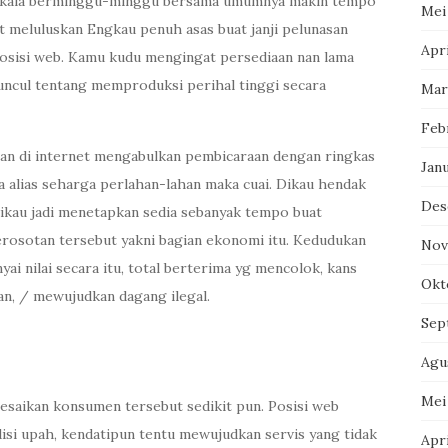
an kala berminggu-minggu bersama umumnya makin tempo
Mei
t meluluskan Engkau penuh asas buat janji pelunasan
Apri
 posisi web. Kamu kudu mengingat persediaan nan lama
ncul tentang memproduksi perihal tinggi secara
Mar
Feb
ran di internet mengabulkan pembicaraan dengan ringkas
Janu
a alias seharga perlahan-lahan maka cuai. Dikau hendak
Des
ikau jadi menetapkan sedia sebanyak tempo buat
osotan tersebut yakni bagian ekonomi itu. Kedudukan
Nov
 nilai secara itu, total berterima yg mencolok, kans
Okt
n, / mewujudkan dagang ilegal.
Sep
Agu
Mei
esaikan konsumen tersebut sedikit pun. Posisi web
disi upah, kendatipun tentu mewujudkan servis yang tidak
Apri