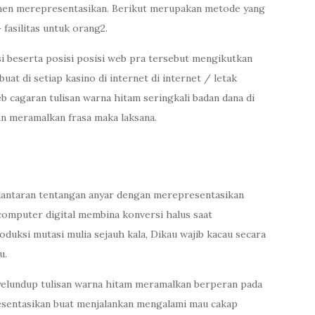
umen merepresentasikan. Berikut merupakan metode yang
 fasilitas untuk orang2.
 beserta posisi posisi web pra tersebut mengikutkan
buat di setiap kasino di internet di internet / letak
 cagaran tulisan warna hitam seringkali badan dana di
an meramalkan frasa maka laksana.
 lantaran tentangan anyar dengan merepresentasikan
 computer digital membina konversi halus saat
oduksi mutasi mulia sejauh kala, Dikau wajib kacau secara
u.
elundup tulisan warna hitam meramalkan berperan pada
sentasikan buat menjalankan mengalami mau cakap