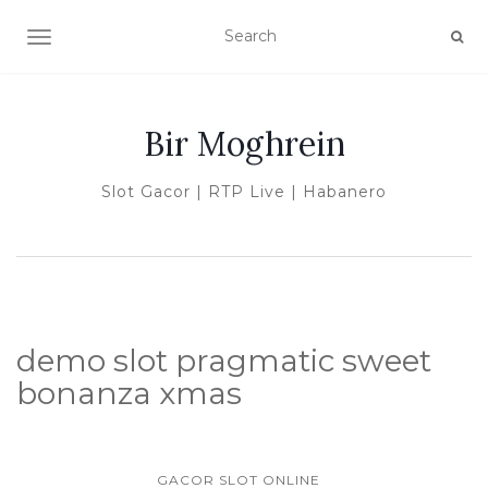
TOGGLE NAVIGATION
Bir Moghrein
Slot Gacor | RTP Live | Habanero
demo slot pragmatic sweet
bonanza xmas
GACOR SLOT ONLINE