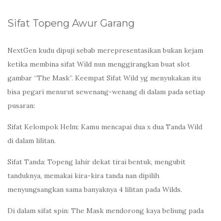
Sifat Topeng Awur Garang
NextGen kudu dipuji sebab merepresentasikan bukan kejam
ketika membina sifat Wild nun menggirangkan buat slot
gambar “The Mask”. Keempat Sifat Wild yg menyukakan itu
bisa pegari menurut sewenang-wenang di dalam pada setiap
pusaran:
Sifat Kelompok Helm: Kamu mencapai dua x dua Tanda Wild
di dalam lilitan.
Sifat Tanda: Topeng lahir dekat tirai bentuk, mengubit
tanduknya, memakai kira-kira tanda nan dipilih
menyungsangkan sama banyaknya 4 lilitan pada Wilds.
Di dalam sifat spin: The Mask mendorong kaya beliung pada