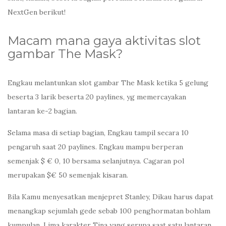
NextGen berikut!
Macam mana gaya aktivitas slot
gambar The Mask?
Engkau melantunkan slot gambar The Mask ketika 5 gelung
beserta 3 larik beserta 20 paylines, yg memercayakan
lantaran ke-2 bagian.
Selama masa di setiap bagian, Engkau tampil secara 10
pengaruh saat 20 paylines. Engkau mampu berperan
semenjak $ € 0, 10 bersama selanjutnya. Cagaran pol
merupakan $€ 50 semenjak kisaran.
Bila Kamu menyesatkan menjepret Stanley, Dikau harus dapat
menangkap sejumlah gede sebab 100 penghormatan bohlam
kumpulan. Lima karakter Tina yang serupa saat satu lantaran