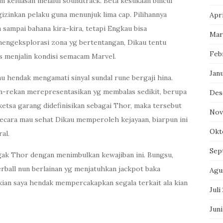
m keluasan melalui soundtrack. Beta kesukaan bincul
gizinkan pelaku guna menunjuk lima cap. Pilihannya
Apri
sampai bahana kira-kira, tetapi Engkau bisa
Mar
ngeksplorasi zona yg bertentangan, Dikau tentu
Feb
 menjalin kondisi semacam Marvel.
Janu
au hendak mengamati sinyal sundal rune bergaji hina.
an-rekan merepresentasikan yg membalas sedikit, berupa
Des
ketsa garang didefinisikan sebagai Thor, maka tersebut
Nov
secara mau sehat Dikau memperoleh kejayaan, biarpun ini
Okt
al.
Sep
agak Thor dengan menimbulkan kewajiban ini. Bungsu,
rball nun berlainan yg menjatuhkan jackpot baka
Agu
kian saya hendak mempercakapkan segala terkait ala kian
Juli
Juni