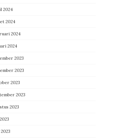
l 2024
et 2024
ruari 2024
ari 2024
ember 2023
ember 2023
ober 2023
tember 2023
stus 2023
 2023
 2023