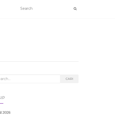
rch
CARI
SIP
l 2026