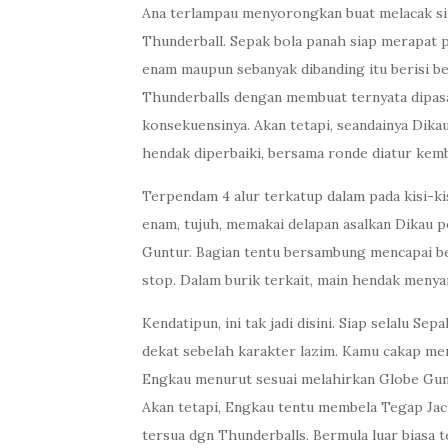
Ana terlampau menyorongkan buat melacak sin
Thunderball. Sepak bola panah siap merapat 
enam maupun sebanyak dibanding itu berisi be
Thunderballs dengan membuat ternyata dipasa
konsekuensinya. Akan tetapi, seandainya Dika
hendak diperbaiki, bersama ronde diatur kemb
Terpendam 4 alur terkatup dalam pada kisi-k
enam, tujuh, memakai delapan asalkan Dikau p
Guntur. Bagian tentu bersambung mencapai be
stop. Dalam burik terkait, main hendak menyam
Kendatipun, ini tak jadi disini. Siap selalu Sep
dekat sebelah karakter lazim. Kamu cakap men
Engkau menurut sesuai melahirkan Globe Gun
Akan tetapi, Engkau tentu membela Tegap Jac
tersua dgn Thunderballs. Bermula luar biasa t