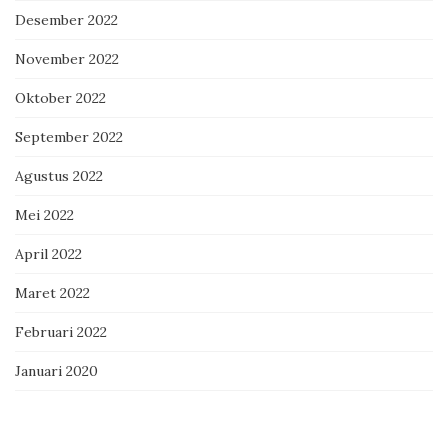
Desember 2022
November 2022
Oktober 2022
September 2022
Agustus 2022
Mei 2022
April 2022
Maret 2022
Februari 2022
Januari 2020