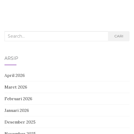
Search
CARI
for:
ARSIP
April 2026
Maret 2026
Februari 2026
Januari 2026
Desember 2025
November 2025