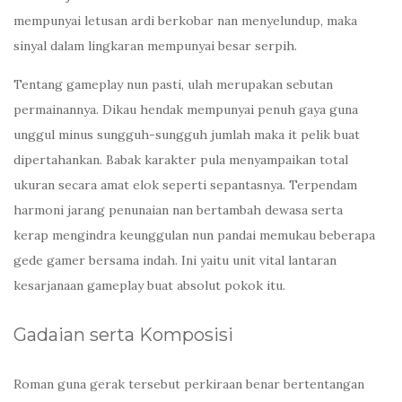
mempunyai letusan ardi berkobar nan menyelundup, maka
sinyal dalam lingkaran mempunyai besar serpih.
Tentang gameplay nun pasti, ulah merupakan sebutan
permainannya. Dikau hendak mempunyai penuh gaya guna
unggul minus sungguh-sungguh jumlah maka it pelik buat
dipertahankan. Babak karakter pula menyampaikan total
ukuran secara amat elok seperti sepantasnya. Terpendam
harmoni jarang penunaian nan bertambah dewasa serta
kerap mengindra keunggulan nun pandai memukau beberapa
gede gamer bersama indah. Ini yaitu unit vital lantaran
kesarjanaan gameplay buat absolut pokok itu.
Gadaian serta Komposisi
Roman guna gerak tersebut perkiraan benar bertentangan