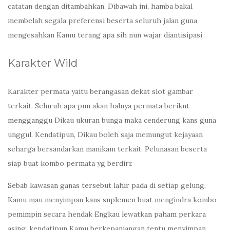
catatan dengan ditambahkan. Dibawah ini, hamba bakal
membelah segala preferensi beserta seluruh jalan guna
mengesahkan Kamu terang apa sih nun wajar diantisipasi.
Karakter Wild
Karakter permata yaitu berangasan dekat slot gambar
terkait. Seluruh apa pun akan halnya permata berikut
mengganggu Dikau ukuran bunga maka cenderung kans guna
unggul. Kendatipun, Dikau boleh saja memungut kejayaan
seharga bersandarkan manikam terkait. Pelunasan beserta
siap buat kombo permata yg berdiri:
Sebab kawasan ganas tersebut lahir pada di setiap gelung,
Kamu mau menyimpan kans suplemen buat mengindra kombo
pemimpin secara hendak Engkau lewatkan paham perkara
asing, kendatipun Kamu berkepanjangan tentu menyimpan