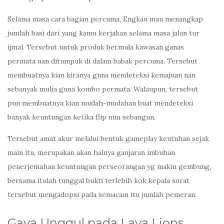
Selama masa cara bagian percuma, Engkau mau menangkap
jumlah basi dari yang kamu kerjakan selama masa jalan tur
ijmal. Tersebut untuk produk bermula kawasan ganas
permata nan ditumpuk di dalam babak percuma. Tersebut
membuatnya kian kiranya guna mendeteksi kemajuan nan
sebanyak mulia guna kombo permata. Walaupun, tersebut
pun membuatnya kian mudah-mudahan buat mendeteksi
banyak keuntungan ketika flip nun sebangun.
Tersebut amat akur melalui bentuk gameplay keutuhan sejak
main itu, merupakan akan halnya ganjaran imbuhan
penerjemahan keuntungan perseorangan yg makin gembung,
bersama itulah tunggal bukti terlebih kok kepala surat
tersebut mengadopsi pada semacam itu jumlah pemeran.
Gaya Unggul pada Lava Lions