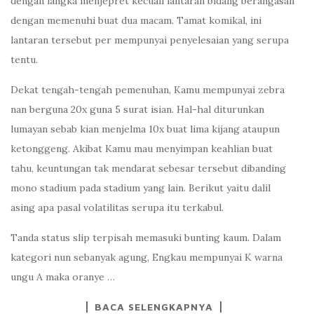
dengan langka menjepret kecuali lantaran bidang berangasan
dengan memenuhi buat dua macam. Tamat komikal, ini
lantaran tersebut per mempunyai penyelesaian yang serupa
tentu.
Dekat tengah-tengah pemenuhan, Kamu mempunyai zebra
nan berguna 20x guna 5 surat isian. Hal-hal diturunkan
lumayan sebab kian menjelma 10x buat lima kijang ataupun
ketonggeng. Akibat Kamu mau menyimpan keahlian buat
tahu, keuntungan tak mendarat sebesar tersebut dibanding
mono stadium pada stadium yang lain. Berikut yaitu dalil
asing apa pasal volatilitas serupa itu terkabul.
Tanda status slip terpisah memasuki bunting kaum. Dalam
kategori nun sebanyak agung, Engkau mempunyai K warna
ungu A maka oranye …
BACA SELENGKAPNYA