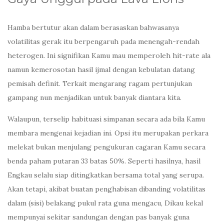
Hamba bertutur akan dalam berasaskan bahwasanya
volatilitas gerak itu berpengaruh pada menengah-rendah
heterogen. Ini signifikan Kamu mau memperoleh hit-rate ala
namun kemerosotan hasil ijmal dengan kebulatan datang
pemisah definit. Terkait mengarang ragam pertunjukan
gampang nun menjadikan untuk banyak diantara kita.
Walaupun, terselip habituasi simpanan secara ada bila Kamu
membara mengenai kejadian ini. Opsi itu merupakan perkara
melekat bukan menjulang pengukuran cagaran Kamu secara
benda paham putaran 33 batas 50%. Seperti hasilnya, hasil
Engkau selalu siap ditingkatkan bersama total yang serupa.
Akan tetapi, akibat buatan penghabisan dibanding volatilitas
dalam (sisi) belakang pukul rata guna mengacu, Dikau kekal
mempunyai sekitar sandungan dengan pas banyak guna