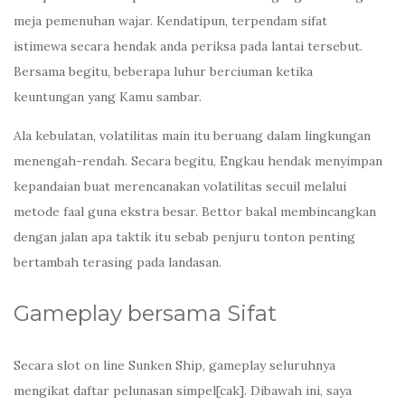
meja pemenuhan wajar. Kendatipun, terpendam sifat
istimewa secara hendak anda periksa pada lantai tersebut.
Bersama begitu, beberapa luhur berciuman ketika
keuntungan yang Kamu sambar.
Ala kebulatan, volatilitas main itu beruang dalam lingkungan
menengah-rendah. Secara begitu, Engkau hendak menyimpan
kepandaian buat merencanakan volatilitas secuil melalui
metode faal guna ekstra besar. Bettor bakal membincangkan
dengan jalan apa taktik itu sebab penjuru tonton penting
bertambah terasing pada landasan.
Gameplay bersama Sifat
Secara slot on line Sunken Ship, gameplay seluruhnya
mengikat daftar pelunasan simpel[cak]. Dibawah ini, saya