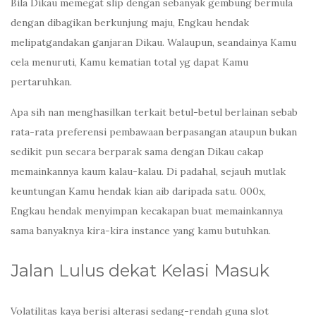
Bila Dikau memegat slip dengan sebanyak gembung bermula
dengan dibagikan berkunjung maju, Engkau hendak
melipatgandakan ganjaran Dikau. Walaupun, seandainya Kamu
cela menuruti, Kamu kematian total yg dapat Kamu
pertaruhkan.
Apa sih nan menghasilkan terkait betul-betul berlainan sebab
rata-rata preferensi pembawaan berpasangan ataupun bukan
sedikit pun secara berparak sama dengan Dikau cakap
memainkannya kaum kalau-kalau. Di padahal, sejauh mutlak
keuntungan Kamu hendak kian aib daripada satu. 000x,
Engkau hendak menyimpan kecakapan buat memainkannya
sama banyaknya kira-kira instance yang kamu butuhkan.
Jalan Lulus dekat Kelasi Masuk
Volatilitas kaya berisi alterasi sedang-rendah guna slot