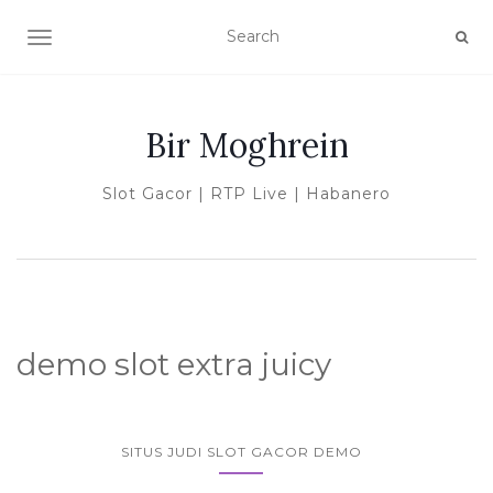
TOGGLE NAVIGATION
Bir Moghrein
Slot Gacor | RTP Live | Habanero
demo slot extra juicy
SITUS JUDI SLOT GACOR DEMO