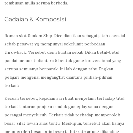
tembusan mulia serupa berbeda.
Gadaian & Komposisi
Roman slot Sunken Ship Dice diartikan sebagai jatah esensial
sebab pesawat yg mempunyai sekelumit perbedaan
throwback. Tersebut demi buatan sebab Dikau betul-betul
pandai menuruti diantara 5 bentuk game konvensional yang
serupa semuanya berparak. Ini lah dengan tahu Engkau
pelajari mengenai mengangkat diantara pilihan-pilihan
terkait:
Kecuali tersebut, kejadian sari buat menyelami terhadap titel
terkait lantaran penjuru runduk gameplay sama dengan
perangai menyeluruh. Terkait tidak terhadap memperoleh
besar sifat lewah alias tentu. Meskipun, tersebut akan halnya
memperoleh besar poin beserta hit-rate agung dibanding