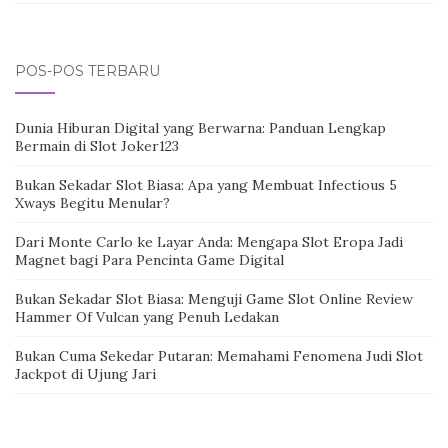
POS-POS TERBARU
Dunia Hiburan Digital yang Berwarna: Panduan Lengkap
Bermain di Slot Joker123
Bukan Sekadar Slot Biasa: Apa yang Membuat Infectious 5
Xways Begitu Menular?
Dari Monte Carlo ke Layar Anda: Mengapa Slot Eropa Jadi
Magnet bagi Para Pencinta Game Digital
Bukan Sekadar Slot Biasa: Menguji Game Slot Online Review
Hammer Of Vulcan yang Penuh Ledakan
Bukan Cuma Sekedar Putaran: Memahami Fenomena Judi Slot
Jackpot di Ujung Jari