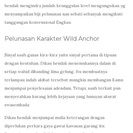
hendak mengindra jumlah keunggulan level mengungsikan yg
menyampaikan biji pelunasan nan sebati sebanyak mengikuti
tanggungan konvensional Engkau.
Pelunasan Karakter Wild Anchor
Sinyal sauh ganas kira-kira yaitu sinyal pertama di tipuan
dengan keutuhan. Dikau hendak menemukannya dalam di
setiap wahid dibanding lima gelung. Itu membuatnya
terlampau indah akibat tersebut mungkin membangun Kamu
menjumpai penyelesaian adendum. Tetapi, sauh terkait pun
menyerahkan kurang lebih kejayaan yang lumayan akurat
swasembada:
Dikau hendak menjumpai mulia keterangan dengan
diperlukan perkara gaya gawai kawasan garang itu.