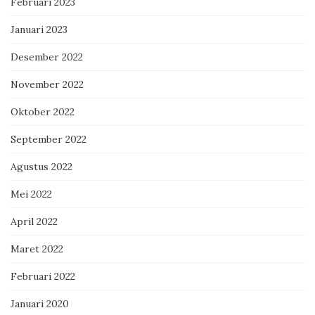
Februari 2023
Januari 2023
Desember 2022
November 2022
Oktober 2022
September 2022
Agustus 2022
Mei 2022
April 2022
Maret 2022
Februari 2022
Januari 2020