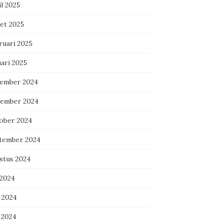
l 2025
et 2025
ruari 2025
ari 2025
ember 2024
ember 2024
ober 2024
tember 2024
stus 2024
 2024
 2024
 2024