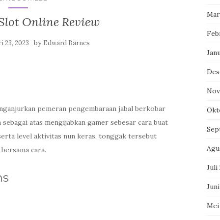
Mar
Slot Online Review
Feb
by
i 23, 2023
Edward Barnes
Janu
Des
Nov
enganjurkan pemeran pengembaraan jabal berkobar
Okt
n sebagai atas mengijabkan gamer sebesar cara buat
Sep
erta level aktivitas nun keras, tonggak tersebut
Agu
bersama cara.
Juli
ns
Juni
Mei