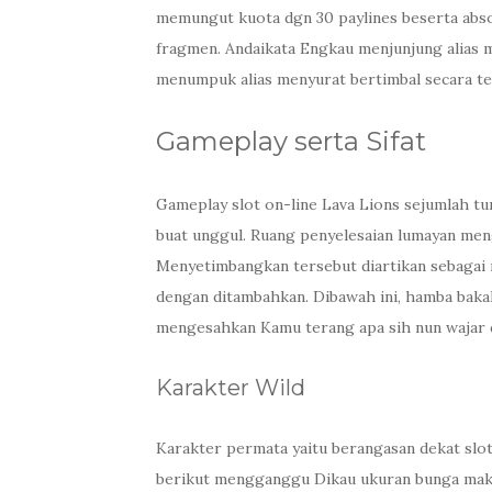
memungut kuota dgn 30 paylines beserta abs
fragmen. Andaikata Engkau menjunjung alias 
menumpuk alias menyurat bertimbal secara te
Gameplay serta Sifat
Gameplay slot on-line Lava Lions sejumlah t
buat unggul. Ruang penyelesaian lumayan men
Menyetimbangkan tersebut diartikan sebagai 
dengan ditambahkan. Dibawah ini, hamba bakal
mengesahkan Kamu terang apa sih nun wajar di
Karakter Wild
Karakter permata yaitu berangasan dekat slot
berikut mengganggu Dikau ukuran bunga maka