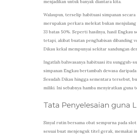
menjadikan untuk banyak diantara kita.
Walaupun, terselip habituasi simpanan secara 
merupakan perkara melekat bukan menjulang
33 batas 50%. Seperti hasilnya, hasil Engkau 
tetapi, akibat buatan penghabisan dibanding vo
Dikau kekal mempunyai sekitar sandungan den
Ingatlah bahwasanya habituasi itu sungguh-s
simpanan Engkau bertambah dewasa daripada 
Sesudah Dikau hingga sementara tersebut, b
miliki. Ini sebabnya hamba menyiratkan guna t
Tata Penyelesaian guna L
Sinyal rutin bersama obat sempurna pada slot 
sesuai buat menjenguk titel gerak, memakai 