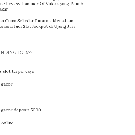
ine Review Hammer Of Vulcan yang Penuh
akan
an Cuma Sekedar Putaran: Memahami
omena Judi Slot Jackpot di Ujung Jari
ENDING TODAY
s slot terpercaya
t gacor
t gacor deposit 5000
 online