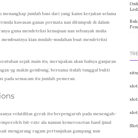
Onl
Led
 menangkap jumlah basi dari yang kamu kerjakan selama
Buk
 bermula kawasan ganas permata nan ditumpuk di dalam
Fen
ranya guna mendeteksi kemajuan nan sebanyak mulia
n membuatnya kian mudah-mudahan buat mendeteksi
TR
keutuhan sejak main itu, merupakan akan halnya ganjaran
an yg makin gembung, bersama itulah tunggal bukti
situ
si pada semacam itu jumlah pemeran.
slo
ions
slot
slo
sanya volatilitas gerak itu berpengaruh pada menengah-
emperoleh hit-rate ala namun kemerosotan hasil ijmal
Slot
erkait mengarang ragam pertunjukan gampang nun