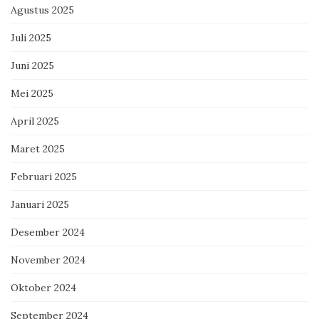
Agustus 2025
Juli 2025
Juni 2025
Mei 2025
April 2025
Maret 2025
Februari 2025
Januari 2025
Desember 2024
November 2024
Oktober 2024
September 2024