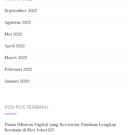
September 2022
Agustus 2022
Mei 2022
April 2022
Maret 2022
Februari 2022
Januari 2020
POS-POS TERBARU
Dunia Hiburan Digital yang Berwarna: Panduan Lengkap
Bermain di Slot Joker123