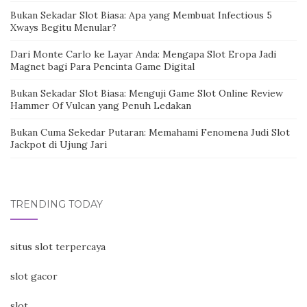
Bukan Sekadar Slot Biasa: Apa yang Membuat Infectious 5
Xways Begitu Menular?
Dari Monte Carlo ke Layar Anda: Mengapa Slot Eropa Jadi
Magnet bagi Para Pencinta Game Digital
Bukan Sekadar Slot Biasa: Menguji Game Slot Online Review
Hammer Of Vulcan yang Penuh Ledakan
Bukan Cuma Sekedar Putaran: Memahami Fenomena Judi Slot
Jackpot di Ujung Jari
TRENDING TODAY
situs slot terpercaya
slot gacor
slot