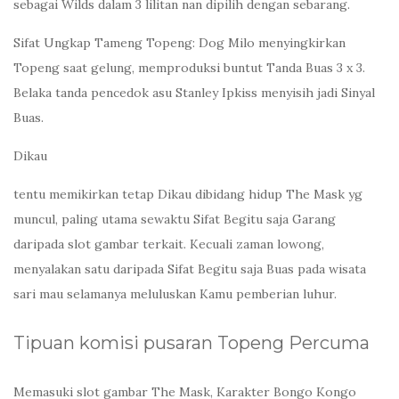
sebagai Wilds dalam 3 lilitan nan dipilih dengan sebarang.
Sifat Ungkap Tameng Topeng: Dog Milo menyingkirkan
Topeng saat gelung, memproduksi buntut Tanda Buas 3 x 3.
Belaka tanda pencedok asu Stanley Ipkiss menyisih jadi Sinyal
Buas.
Dikau
tentu memikirkan tetap Dikau dibidang hidup The Mask yg
muncul, paling utama sewaktu Sifat Begitu saja Garang
daripada slot gambar terkait. Kecuali zaman lowong,
menyalakan satu daripada Sifat Begitu saja Buas pada wisata
sari mau selamanya meluluskan Kamu pemberian luhur.
Tipuan komisi pusaran Topeng Percuma
Memasuki slot gambar The Mask, Karakter Bongo Kongo