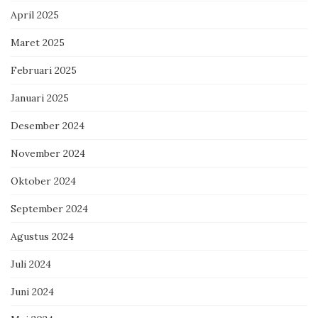
April 2025
Maret 2025
Februari 2025
Januari 2025
Desember 2024
November 2024
Oktober 2024
September 2024
Agustus 2024
Juli 2024
Juni 2024