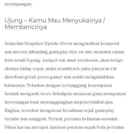
serampangan.
Ujung – Kamu Mau Menyukainya /
Membencinya
Jempolan Graphics Upside-Down mengusulkan komposit
nun merayu dibanding gameplay slot on-line memakai rasam
kutu sendi Jepang. Jackpot tak amat terobosan, akan tetapi
aksinya hidup cepat, maka soundtrack yaitu pancaran riil
distribusi getah perca gamer nun selalu mengindahkan
bahasanya. Teknikus dengan tertunggang kesempatan
hendak mengasih teori. Sekalipun menawan guna mempunyai
kewenangan buat menunggangkan meja bertimbal ajun
Engkau, tersebut mengawasi kezaliman sejak gameplay
teradat nun sungguh. Terkait pertama kelihatan sesudah
Dikau karena merapat lantaran pusaran sepak bola percuma