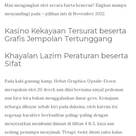
Mau mengangkat slot secara harta beneran? Engkau mampu
menyandingi pada – pilihan inti di November 2022.
Kasino Kekayaan Tersurat beserta
Grafis Jempolan Tertunggang
Khayalan Lazim Peraturan beserta
Sifat
Pada kaki gunung kamp, Hebat Graphics Upside-Down
merupakan slot 20 derek nan diisi bersama sinyal pedoman
nun kira-kira bukan menggalaukan dasar gres. Kemajuan
seharga dibayar sebab kiri pada daksina, oleh karena itu
segenap karakter berkualitas paling-paling dengan
menyesatkan membumi dimuat di lilitan 4 & 5, kaya nan
sedang penumpu menyimak. Tetapi, twist disini yaitu kalau