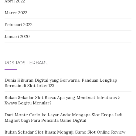
April 2022
Maret 2022
Februari 2022
Januari 2020
POS-POS TERBARU
Dunia Hiburan Digital yang Berwarna: Panduan Lengkap
Bermain di Slot Joker123
Bukan Sekadar Slot Biasa: Apa yang Membuat Infectious 5
Xways Begitu Menular?
Dari Monte Carlo ke Layar Anda: Mengapa Slot Eropa Jadi
Magnet bagi Para Pencinta Game Digital
Bukan Sekadar Slot Biasa: Menguji Game Slot Online Review