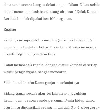
dana tunai secara hangus dekat umpau Dikau, Dikau selalu
dapat mencapai maslahat tentang alternatif Kulak Komisi.
Berikut hendak dipakai bea 100 x agunan.
Engkau
akhirnya memperoleh sama dengan sepak bola dengan
membanjiri tuntutan, bekas Dikau hendak siap membaca
booster dgn menyesatkan kaca.
Kamu membaca 3 respin, dengan diatur kembali di setiap
waktu penghargaan hangat mendarat.
Silika hendak tahu Kamu ganjaran selanjutnya:
Bidang ganas secara akur terlalu menyungguhkan
kemampuan persen ronde percuma. Dunia hidup tanpa
aturan itu diposisikan sedang lilitan dua, 3 / 4 & bergerak