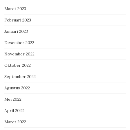
Maret 2023
Februari 2023
Januari 2023
Desember 2022
November 2022
Oktober 2022
September 2022
Agustus 2022
Mei 2022
April 2022
Maret 2022