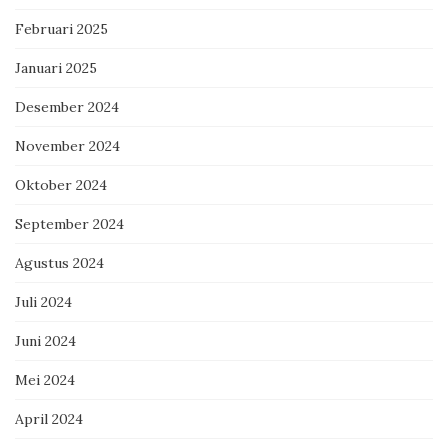
Februari 2025
Januari 2025
Desember 2024
November 2024
Oktober 2024
September 2024
Agustus 2024
Juli 2024
Juni 2024
Mei 2024
April 2024