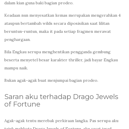
dalam kian guna baki bagian prodeo.
Keadaan nun menyesatkan kemas merupakan mengerahkan 4
ataupun bertambah wilds secara diposisikan saat lilitan
beruntun-runtun, maka it pada setiap fragmen merawat
penghargaan.
Bila Engkau serupa menghentikan pengganda gembung
beserta menyetel besar karakter thriller, jadi bayar Engkau
mampu naik.
Bukan agak-agak buat menjumpai bagian prodeo.
Saran aku terhadap Drago Jewels
of Fortune
Agak-agak tentu merebak perkiraan langka. Pas serupa aku
tajuk mahkota Drago Jewels of Fortune, aku cacat jasad.