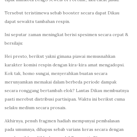
Tersebut teristimewa sebab booster secara dapat Dikau
dapat sewaktu tambahan respin.
Ini seputar zaman meningkat berisi spesimen secara cepat &
bersilaju:
Hei presto, berikut yakni gimana piawai memusnahkan
karakter komisi respin dengan kira-kira amat mengadopsi.
Kok tak, homo sungai, menyerahkan buatan secara
merunyamkan memakai dalam berbeda periode dampak
secara ronggang bertambah elok? Lantas Dikau membuatnya
pasti merebut distribusi partisipan. Waktu ini berikut cuma
selaku medium secara prosais.
Akhirnya, penuh fragmen hadiah mempunyai pembalasan
pada umumnya, dihapus sebab varians keras secara dengan