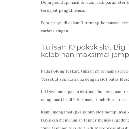
Demi penutup, hasil teratas ialah parameter 
terdapat pengkhususan.
Sepertinya, di dalam Netent yg kenamaan, kem
varians ringan.
Tulisan 10 pokok slot Bi
kelebihan maksimal jemp
Pada kolong terkait, tulisan 20 ternama slot 
Tersebut semata sama dengan slot batas Mei 
Lil’Devil merupakan slot melalui kemajuan te
mengamati hasil luhur maka tumbuh, siap itu 
Kamu mengamati jika penuh slot mempunyai kel
Hayalkan menurunkan tenner memakai gedung t
Time Gaming, tersebut jadi. Merepresentasik