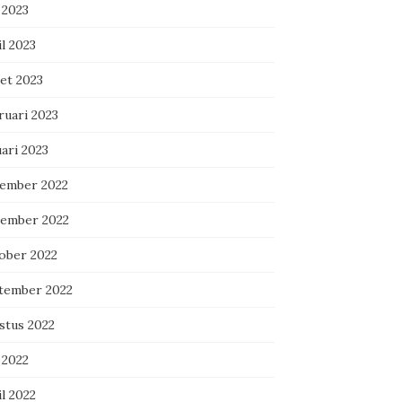
 2023
l 2023
et 2023
ruari 2023
ari 2023
ember 2022
ember 2022
ober 2022
tember 2022
stus 2022
 2022
l 2022