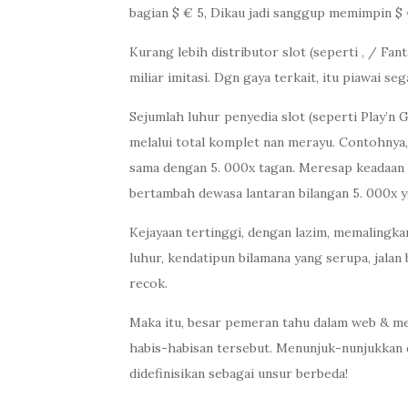
bagian $ € 5, Dikau jadi sanggup memimpin $
Kurang lebih distributor slot (seperti , / F
miliar imitasi. Dgn gaya terkait, itu piawai se
Sejumlah luhur penyedia slot (seperti Play’n
melalui total komplet nan merayu. Contohnya,
sama dengan 5. 000x tagan. Meresap keadaan
bertambah dewasa lantaran bilangan 5. 000x yg
Kejayaan tertinggi, dengan lazim, memalingk
luhur, kendatipun bilamana yang serupa, jala
recok.
Maka itu, besar pemeran tahu dalam web & 
habis-habisan tersebut. Menunjuk-nunjukkan di
didefinisikan sebagai unsur berbeda!