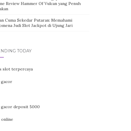
ine Review Hammer Of Vulcan yang Penuh
akan
an Cuma Sekedar Putaran: Memahami
omena Judi Slot Jackpot di Ujung Jari
ENDING TODAY
s slot terpercaya
t gacor
t gacor deposit 5000
 online