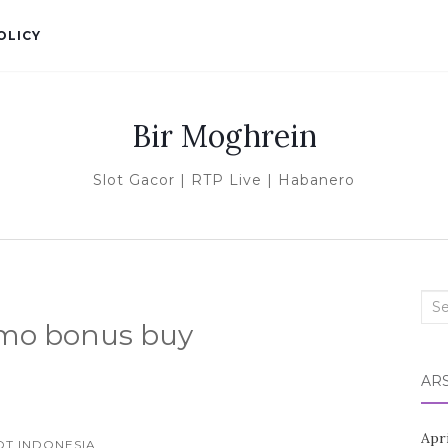
OLICY
Bir Moghrein
Slot Gacor | RTP Live | Habanero
Sea
demo bonus buy
for:
AR
Apri
OT INDONESIA