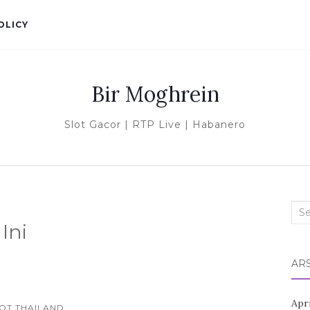
OLICY
Bir Moghrein
Slot Gacor | RTP Live | Habanero
Sea
Ini
for:
AR
Apri
OT THAILAND