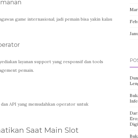
eamanan
Mar
gawas game internasional, jadi pemain bisa yakin kalau
Feb
Jan
erator
PO
yediakan layanan support yang responsif dan tools
agement pemain.
Dun
Len
Buk
Inf
em dan API yang memudahkan operator untuk
Dar
Ero
Digi
atikan Saat Main Slot
Buk