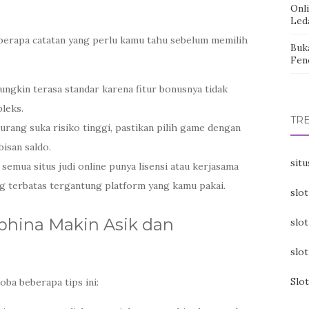
Onl
Led
eberapa catatan yang perlu kamu tahu sebelum memilih
Buk
Fen
ngkin terasa standar karena fitur bonusnya tidak
leks.
TR
kurang suka risiko tinggi, pastikan pilih game dengan
bisan saldo.
situ
k semua situs judi online punya lisensi atau kerjasama
g terbatas tergantung platform yang kamu pakai.
slo
rphina Makin Asik dan
slot
slo
Slot
ba beberapa tips ini: