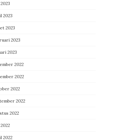
 2023
l 2023
et 2023
ruari 2023
ari 2023
ember 2022
ember 2022
ober 2022
tember 2022
stus 2022
 2022
l 2022