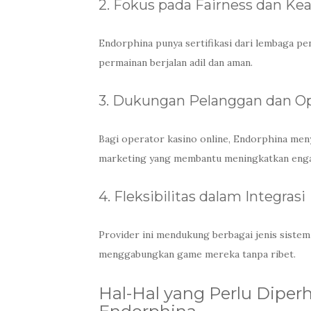
2. Fokus pada Fairness dan K
Endorphina punya sertifikasi dari lembaga pen
permainan berjalan adil dan aman.
3. Dukungan Pelanggan dan Op
Bagi operator kasino online, Endorphina men
marketing yang membantu meningkatkan eng
4. Fleksibilitas dalam Integrasi
Provider ini mendukung berbagai jenis sist
menggabungkan game mereka tanpa ribet.
Hal-Hal yang Perlu Diperh