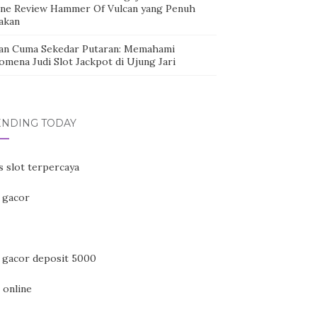
ine Review Hammer Of Vulcan yang Penuh
akan
an Cuma Sekedar Putaran: Memahami
omena Judi Slot Jackpot di Ujung Jari
ENDING TODAY
s slot terpercaya
t gacor
t gacor deposit 5000
 online