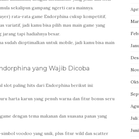
emula sekalipun gampang ngerti cara mainnya.
Apri
layer) rata-rata game Endorphina cukup kompetitif,
Mar
tas variatif, jadi kamu bisa pilih mau main game yang
Feb
 jarang tapi hadiahnya besar.
a sudah dioptimalkan untuk mobile, jadi kamu bisa main
Janu
Des
ndorphina yang Wajib Dicoba
Nov
Okt
 slot paling hits dari Endorphina berikut ini:
Sep
ru harta karun yang penuh warna dan fitur bonus seru
Agu
 game dengan tema makanan dan suasana panas yang
Juli
Juni
simbol voodoo yang unik, plus fitur wild dan scatter