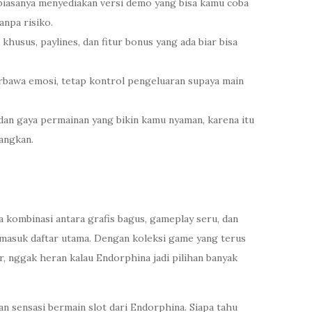
iasanya menyediakan versi demo yang bisa kamu coba
npa risiko.
khusus, paylines, dan fitur bonus yang ada biar bisa
rbawa emosi, tetap kontrol pengeluaran supaya main
dan gaya permainan yang bikin kamu nyaman, karena itu
nangkan.
a kombinasi antara grafis bagus, gameplay seru, dan
 masuk daftar utama. Dengan koleksi game yang terus
 nggak heran kalau Endorphina jadi pilihan banyak
kan sensasi bermain slot dari Endorphina. Siapa tahu