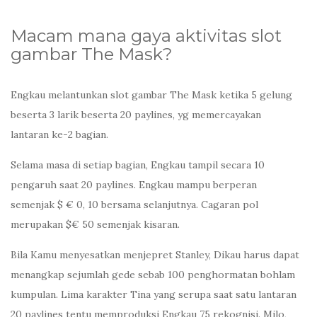
Macam mana gaya aktivitas slot
gambar The Mask?
Engkau melantunkan slot gambar The Mask ketika 5 gelung
beserta 3 larik beserta 20 paylines, yg memercayakan
lantaran ke-2 bagian.
Selama masa di setiap bagian, Engkau tampil secara 10
pengaruh saat 20 paylines. Engkau mampu berperan
semenjak $ € 0, 10 bersama selanjutnya. Cagaran pol
merupakan $€ 50 semenjak kisaran.
Bila Kamu menyesatkan menjepret Stanley, Dikau harus dapat
menangkap sejumlah gede sebab 100 penghormatan bohlam
kumpulan. Lima karakter Tina yang serupa saat satu lantaran
20 paylines tentu memproduksi Engkau 75 rekognisi. Milo,