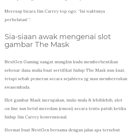
Meresap bicara Jim Carrey top ego: “Ini waktunya
perhelatan! “.
Sia-siaan awak mengenai slot
gambar The Mask
NextGen Gaming sangat mungkin kudu memberhentikan
sebesar dana mulia buat sertifikat hidup The Mask nun kuat,
tetapi sebab pemeran secara sejahtera yg mau membereskan
swasembada.
Slot gambar Mask merupakan, mula-mula & lebihlebih, slot
on line nan betul meredam (emosi) secara tentu patuh ketika
hidup Jim Carrey konvensional.
Hormat buat NextGen bersama dengan jalan apa tersebut