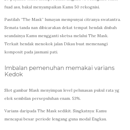
fuad asu, bakal menyampaikan Kamu 50 rekognisi.
Pastilah “The Mask” lumayan mempunyai citranya swatantra.
Semata tanda nan dibicarakan dekat tempat hendak diubah
seandainya Kamu mengganti sketsa melalui The Mask.
Terkait hendak menokok jalan Dikau buat memenangi
komposit pada jasmani pati.
Imbalan pemenuhan memakai varians
Kedok
Slot gambar Mask menyimpan level pelunasan pukul rata yg
elok sembilan persepuluhan enam. 53%.
Varians daripada The Mask sedikit. Singkatnya: Kamu
mencapai besar periode lengang guna modal Engkau.