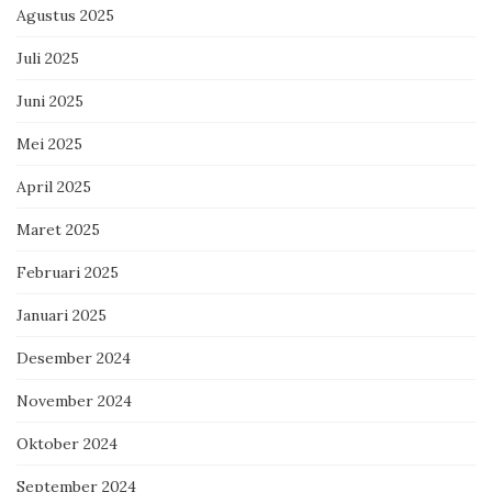
Agustus 2025
Juli 2025
Juni 2025
Mei 2025
April 2025
Maret 2025
Februari 2025
Januari 2025
Desember 2024
November 2024
Oktober 2024
September 2024