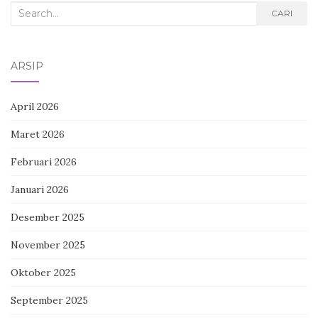
Search
CARI
for:
ARSIP
April 2026
Maret 2026
Februari 2026
Januari 2026
Desember 2025
November 2025
Oktober 2025
September 2025