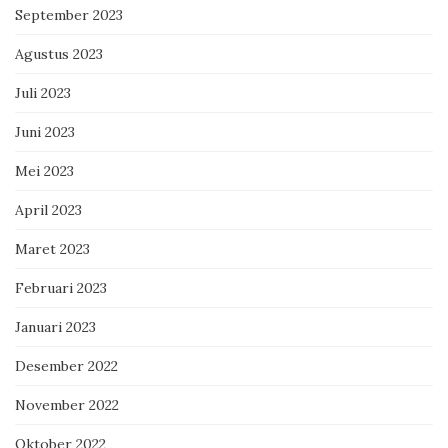
September 2023
Agustus 2023
Juli 2023
Juni 2023
Mei 2023
April 2023
Maret 2023
Februari 2023
Januari 2023
Desember 2022
November 2022
Oktober 2022