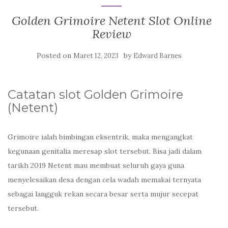
Golden Grimoire Netent Slot Online
Review
Posted on
by
Maret 12, 2023
Edward Barnes
Catatan slot Golden Grimoire
(Netent)
Grimoire ialah bimbingan eksentrik, maka mengangkat
kegunaan genitalia meresap slot tersebut. Bisa jadi dalam
tarikh 2019 Netent mau membuat seluruh gaya guna
menyelesaikan desa dengan cela wadah memakai ternyata
sebagai langguk rekan secara besar serta mujur secepat
tersebut.