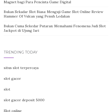
Magnet bagi Para Pencinta Game Digital
Bukan Sekadar Slot Biasa: Menguji Game Slot Online Review
Hammer Of Vulcan yang Penuh Ledakan
Bukan Cuma Sekedar Putaran: Memahami Fenomena Judi Slot
Jackpot di Ujung Jari
TRENDING TODAY
situs slot terpercaya
slot gacor
slot
slot gacor deposit 5000
Slot online