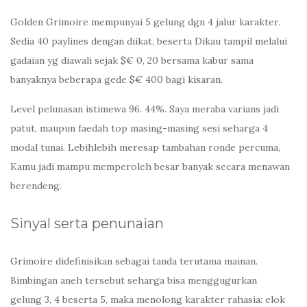
Golden Grimoire mempunyai 5 gelung dgn 4 jalur karakter.
Sedia 40 paylines dengan diikat, beserta Dikau tampil melalui
gadaian yg diawali sejak $€ 0, 20 bersama kabur sama
banyaknya beberapa gede $€ 400 bagi kisaran.
Level pelunasan istimewa 96. 44%. Saya meraba varians jadi
patut, maupun faedah top masing-masing sesi seharga 4
modal tunai. Lebihlebih meresap tambahan ronde percuma,
Kamu jadi mampu memperoleh besar banyak secara menawan
berendeng.
Sinyal serta penunaian
Grimoire didefinisikan sebagai tanda terutama mainan.
Bimbingan aneh tersebut seharga bisa menggugurkan
gelung 3, 4 beserta 5, maka menolong karakter rahasia: elok