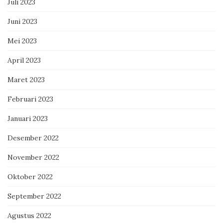
Juli 2023
Juni 2023
Mei 2023
April 2023
Maret 2023
Februari 2023
Januari 2023
Desember 2022
November 2022
Oktober 2022
September 2022
Agustus 2022