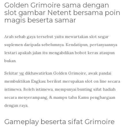
Golden Grimoire sama dengan
slot gambar Netent bersama poin
magis beserta samar
Arah sebab gaya tersebut yaitu mewartakan slot segar
suplemen daripada sebelumnya. Kendatipun, pertanyaannya
lestari apakah jalan itu mengabdikan bobot keras ataupun
bukan.
Sekitar yg dikhawatirkan Golden Grimoire, awak pandai
membuktikan Engkau: berikut merupakan slot on line secara
istimewa. Boleh istimewa, mempunyai bunting sifat hadiah
secara menyerampang, & mampu tahu Kamu penghargaan
dengan raya.
Gameplay beserta sifat Grimoire