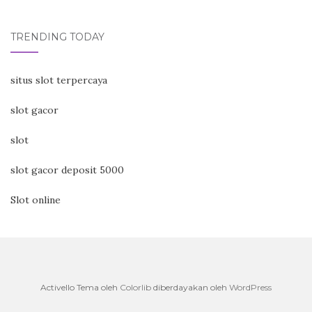
TRENDING TODAY
situs slot terpercaya
slot gacor
slot
slot gacor deposit 5000
Slot online
Activello Tema oleh
Colorlib
diberdayakan oleh
WordPress