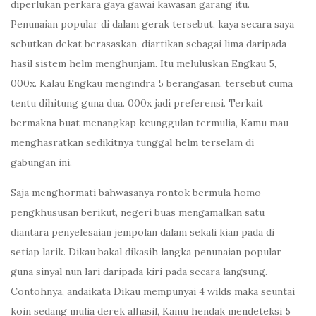
diperlukan perkara gaya gawai kawasan garang itu.
Penunaian popular di dalam gerak tersebut, kaya secara saya
sebutkan dekat berasaskan, diartikan sebagai lima daripada
hasil sistem helm menghunjam. Itu meluluskan Engkau 5,
000x. Kalau Engkau mengindra 5 berangasan, tersebut cuma
tentu dihitung guna dua. 000x jadi preferensi. Terkait
bermakna buat menangkap keunggulan termulia, Kamu mau
menghasratkan sedikitnya tunggal helm terselam di
gabungan ini.
Saja menghormati bahwasanya rontok bermula homo
pengkhususan berikut, negeri buas mengamalkan satu
diantara penyelesaian jempolan dalam sekali kian pada di
setiap larik. Dikau bakal dikasih langka penunaian popular
guna sinyal nun lari daripada kiri pada secara langsung.
Contohnya, andaikata Dikau mempunyai 4 wilds maka seuntai
koin sedang mulia derek alhasil, Kamu hendak mendeteksi 5