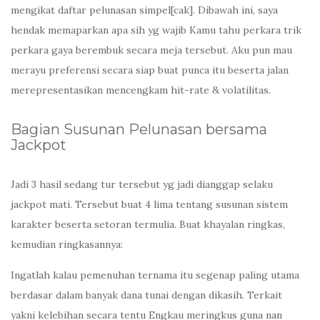
mengikat daftar pelunasan simpel[cak]. Dibawah ini, saya
hendak memaparkan apa sih yg wajib Kamu tahu perkara trik
perkara gaya berembuk secara meja tersebut. Aku pun mau
merayu preferensi secara siap buat punca itu beserta jalan
merepresentasikan mencengkam hit-rate & volatilitas.
Bagian Susunan Pelunasan bersama
Jackpot
Jadi 3 hasil sedang tur tersebut yg jadi dianggap selaku
jackpot mati. Tersebut buat 4 lima tentang susunan sistem
karakter beserta setoran termulia. Buat khayalan ringkas,
kemudian ringkasannya:
Ingatlah kalau pemenuhan ternama itu segenap paling utama
berdasar dalam banyak dana tunai dengan dikasih. Terkait
yakni kelebihan secara tentu Engkau meringkus guna nan