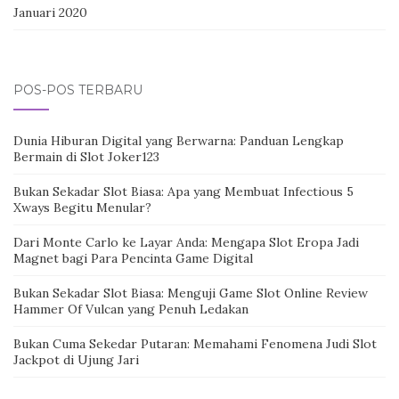
Januari 2020
POS-POS TERBARU
Dunia Hiburan Digital yang Berwarna: Panduan Lengkap
Bermain di Slot Joker123
Bukan Sekadar Slot Biasa: Apa yang Membuat Infectious 5
Xways Begitu Menular?
Dari Monte Carlo ke Layar Anda: Mengapa Slot Eropa Jadi
Magnet bagi Para Pencinta Game Digital
Bukan Sekadar Slot Biasa: Menguji Game Slot Online Review
Hammer Of Vulcan yang Penuh Ledakan
Bukan Cuma Sekedar Putaran: Memahami Fenomena Judi Slot
Jackpot di Ujung Jari