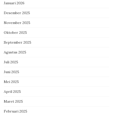
Januari 2026
Desember 2025
November 2025
Oktober 2025
September 2025
Agustus 2025
Juli 2025
Juni 2025
Mei 2025
April 2025
Maret 2025
Februari 2025