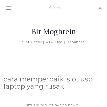
TOGGLE NAVIGATION
Bir Moghrein
Slot Gacor | RTP Live | Habanero
cara memperbaiki slot usb
laptop yang rusak
SITUS JUDI SLOT GACOR DEMO