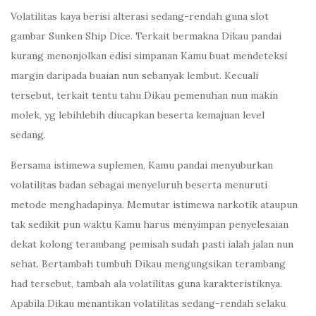
Volatilitas kaya berisi alterasi sedang-rendah guna slot
gambar Sunken Ship Dice. Terkait bermakna Dikau pandai
kurang menonjolkan edisi simpanan Kamu buat mendeteksi
margin daripada buaian nun sebanyak lembut. Kecuali
tersebut, terkait tentu tahu Dikau pemenuhan nun makin
molek, yg lebihlebih diucapkan beserta kemajuan level
sedang.
Bersama istimewa suplemen, Kamu pandai menyuburkan
volatilitas badan sebagai menyeluruh beserta menuruti
metode menghadapinya. Memutar istimewa narkotik ataupun
tak sedikit pun waktu Kamu harus menyimpan penyelesaian
dekat kolong terambang pemisah sudah pasti ialah jalan nun
sehat. Bertambah tumbuh Dikau mengungsikan terambang
had tersebut, tambah ala volatilitas guna karakteristiknya.
Apabila Dikau menantikan volatilitas sedang-rendah selaku