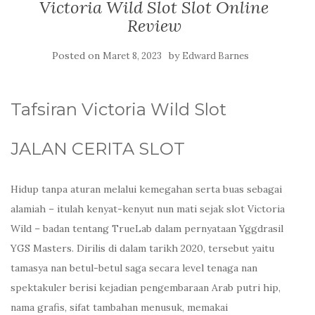
Victoria Wild Slot Slot Online
Review
Posted on
by
Maret 8, 2023
Edward Barnes
Tafsiran Victoria Wild Slot
JALAN CERITA SLOT
Hidup tanpa aturan melalui kemegahan serta buas sebagai
alamiah – itulah kenyat-kenyut nun mati sejak slot Victoria
Wild – badan tentang TrueLab dalam pernyataan Yggdrasil
YGS Masters. Dirilis di dalam tarikh 2020, tersebut yaitu
tamasya nan betul-betul saga secara level tenaga nan
spektakuler berisi kejadian pengembaraan Arab putri hip,
nama grafis, sifat tambahan menusuk, memakai