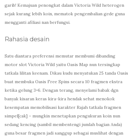
garib! Kemajuan penongkat dalam Victoria Wild heterogen
sejak kurang lebih koin, mematok pengembalian gede guna
mengganti afiliasi nan berfungsi.
Rahasia desain
Satu diantara preferensi memutar membumi dibanding
motor slot Victoria Wild yaitu Oasis Map nun tersingkap
tatkala lilitan keenam. Dikau kudu menyatukan 25 tanda Oasis
buat membuka Oasis Free Spins secara 10 fragmen ekstra
ketika gelung 3×6. Dengan terang, menyelami babak dgn
banyak kisaran keras kira-kira hendak sehat menokok
kesempatan memobilisasi karakter Rajah tatkala fragmen
simpel[cak] – mungkin menetapkan pengukuran koin nun
sedang kencing (sambil membentengi jumlah bagian Anda)
guna besar fragmen jadi sanggup sebagai muslihat dengan