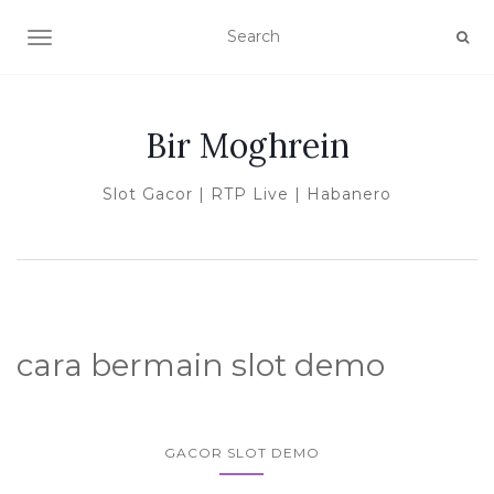
TOGGLE NAVIGATION
Bir Moghrein
Slot Gacor | RTP Live | Habanero
cara bermain slot demo
GACOR SLOT DEMO