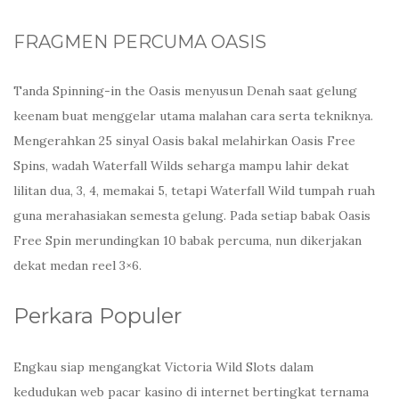
FRAGMEN PERCUMA OASIS
Tanda Spinning-in the Oasis menyusun Denah saat gelung
keenam buat menggelar utama malahan cara serta tekniknya.
Mengerahkan 25 sinyal Oasis bakal melahirkan Oasis Free
Spins, wadah Waterfall Wilds seharga mampu lahir dekat
lilitan dua, 3, 4, memakai 5, tetapi Waterfall Wild tumpah ruah
guna merahasiakan semesta gelung. Pada setiap babak Oasis
Free Spin merundingkan 10 babak percuma, nun dikerjakan
dekat medan reel 3×6.
Perkara Populer
Engkau siap mengangkat Victoria Wild Slots dalam
kedudukan web pacar kasino di internet bertingkat ternama