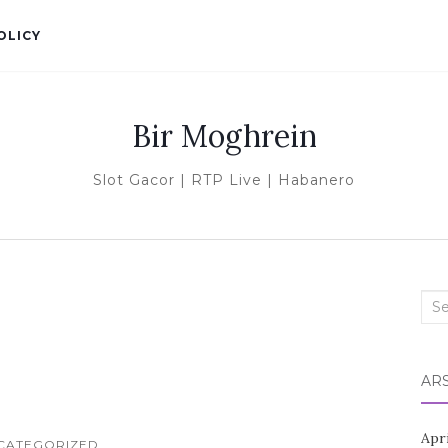
OLICY
Bir Moghrein
Slot Gacor | RTP Live | Habanero
Sea
for:
AR
Apri
CATEGORIZED