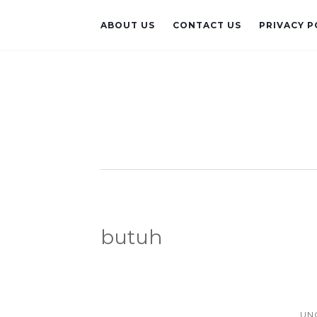
ABOUT US
CONTACT US
PRIVACY P
butuh
UN