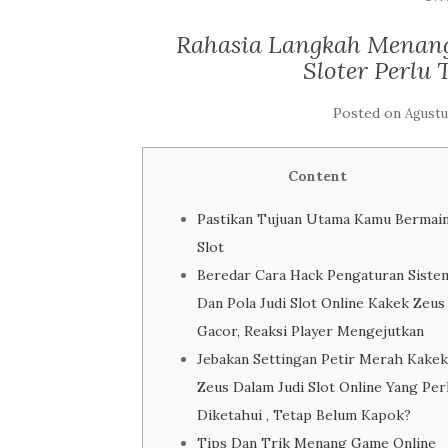
Rahasia Langkah Menang
Sloter Perlu
Posted on
Agustu
Content
Pastikan Tujuan Utama Kamu Bermai
Slot
Beredar Cara Hack Pengaturan Siste
Dan Pola Judi Slot Online Kakek Zeus
Gacor, Reaksi Player Mengejutkan
Jebakan Settingan Petir Merah Kakek
Zeus Dalam Judi Slot Online Yang Per
Diketahui , Tetap Belum Kapok?
Tips Dan Trik Menang Game Online