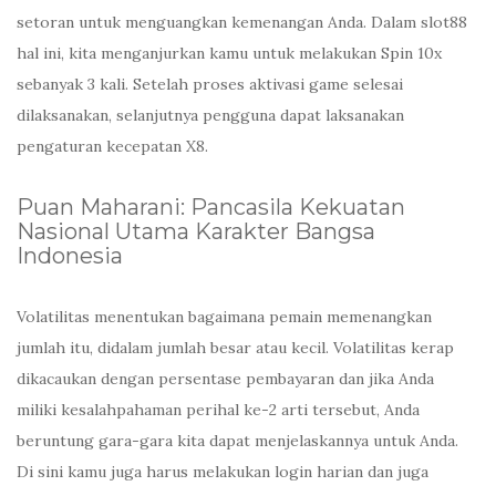
setoran untuk menguangkan kemenangan Anda. Dalam slot88
hal ini, kita menganjurkan kamu untuk melakukan Spin 10x
sebanyak 3 kali. Setelah proses aktivasi game selesai
dilaksanakan, selanjutnya pengguna dapat laksanakan
pengaturan kecepatan X8.
Puan Maharani: Pancasila Kekuatan
Nasional Utama Karakter Bangsa
Indonesia
Volatilitas menentukan bagaimana pemain memenangkan
jumlah itu, didalam jumlah besar atau kecil. Volatilitas kerap
dikacaukan dengan persentase pembayaran dan jika Anda
miliki kesalahpahaman perihal ke-2 arti tersebut, Anda
beruntung gara-gara kita dapat menjelaskannya untuk Anda.
Di sini kamu juga harus melakukan login harian dan juga