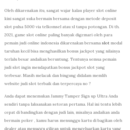
Oleh dikarenakan itu, sangat wajar kalau player slot online
kini sangat suka bermain bersama dengan metode deposit
slot pulsa 5000 via telkomsel atau xl tanpa potongan. Di th.
2021, game slot online paling banyak digemari oleh para
pemain judi online indonesia dikarenakan bersama
slot
modal
taruhan kecil bisa menghasilkan bonus jackpot yang nilainya
terlalu besar andaikan beruntung. Tentunya semua pemain
judi slot ingin mendapatkan bonus jackpot slot yang
terbesar. Masih melacak dan bingung didalam memlih
website judi slot terbaik dan terpercaya no ?
Anda dapat menemukan Jammy Tamper Sign up Ultra Anda
sendiri tanpa laksanakan setoran pertama. Hal ini tentu lebih
cepat di bandingkan dengan judi lain, misalnya andaikan anda
bermain poker , kamu harus menunggu kartu di bagikan oleh
dealer atau menuggu giliran untuk mengeluarkan kartu yang