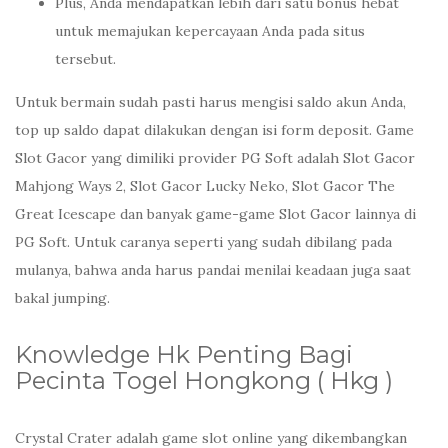
Plus, Anda mendapatkan lebih dari satu bonus hebat
untuk memajukan kepercayaan Anda pada situs
tersebut.
Untuk bermain sudah pasti harus mengisi saldo akun Anda,
top up saldo dapat dilakukan dengan isi form deposit. Game
Slot Gacor yang dimiliki provider PG Soft adalah Slot Gacor
Mahjong Ways 2, Slot Gacor Lucky Neko, Slot Gacor The
Great Icescape dan banyak game-game Slot Gacor lainnya di
PG Soft. Untuk caranya seperti yang sudah dibilang pada
mulanya, bahwa anda harus pandai menilai keadaan juga saat
bakal jumping.
Knowledge Hk Penting Bagi
Pecinta Togel Hongkong ( Hkg )
Crystal Crater adalah game slot online yang dikembangkan