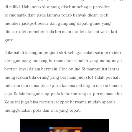
di miliki. Habanero slot yang disebut sebagai provider
termenarik dari pada lainnya tetap banyak dicari oleh
member jackpot besar dan gampang dapat, game yang
diincar oleh member kala bermain model slot ini yaitu koi
gate.
Dikenal di kalangan penjudi slot sebagai salah satu provider
slot gampang menang bersama bet rendah yang mempunyai
bettor loyal dalam bermain. Slot online Si mantan itu lantas
mengatakan bila orang yang bermain judi slot tidak pernah
miliaran dan cuma pura-pura karena settingan dari si bandar
saja. Selain bergantung pada keberuntungan, permainan slot
Zeus ini juga bisa meraih jackpot bersama mudah apabila
menggunakan pola dan trik yang tepat.