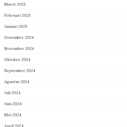
Maret 2025
Februari 2025
Januari 2025
Desember 2024
November 2024
Oktober 2024
September 2024
Agustus 2024
Juli 2024
Juni 2024
Mei 2024
April 2024