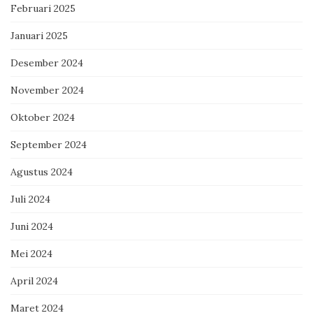
Februari 2025
Januari 2025
Desember 2024
November 2024
Oktober 2024
September 2024
Agustus 2024
Juli 2024
Juni 2024
Mei 2024
April 2024
Maret 2024