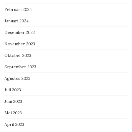
Februari 2024
Januari 2024
Desember 2023
November 2023
Oktober 2023
September 2023
Agustus 2023
Juli 2023
Juni 2023
Mei 2023
April 2023