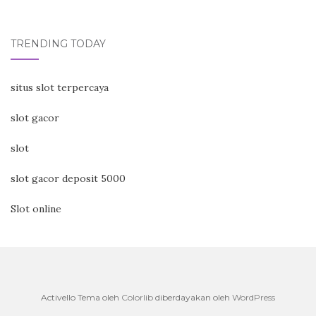
TRENDING TODAY
situs slot terpercaya
slot gacor
slot
slot gacor deposit 5000
Slot online
Activello Tema oleh
Colorlib
diberdayakan oleh
WordPress