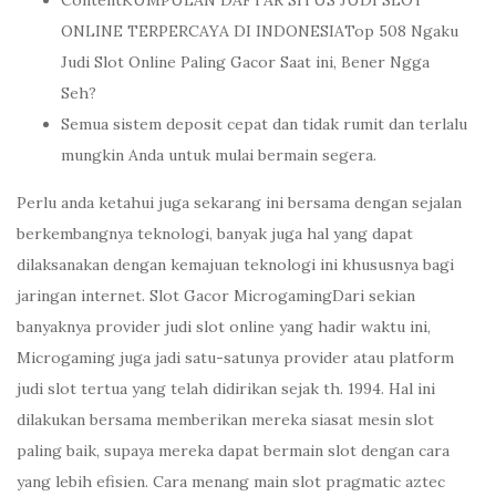
ContentKUMPULAN DAFTAR SITUS JUDI SLOT
ONLINE TERPERCAYA DI INDONESIATop 508 Ngaku
Judi Slot Online Paling Gacor Saat ini, Bener Ngga
Seh?
Semua sistem deposit cepat dan tidak rumit dan terlalu
mungkin Anda untuk mulai bermain segera.
Perlu anda ketahui juga sekarang ini bersama dengan sejalan
berkembangnya teknologi, banyak juga hal yang dapat
dilaksanakan dengan kemajuan teknologi ini khususnya bagi
jaringan internet. Slot Gacor MicrogamingDari sekian
banyaknya provider judi slot online yang hadir waktu ini,
Microgaming juga jadi satu-satunya provider atau platform
judi slot tertua yang telah didirikan sejak th. 1994. Hal ini
dilakukan bersama memberikan mereka siasat mesin slot
paling baik, supaya mereka dapat bermain slot dengan cara
yang lebih efisien. Cara menang main slot pragmatic aztec