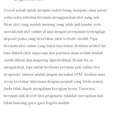
Cocok sekali untuk mengisi waktu luang ataupun cuma untuk
coba-coba sebelum bermain menggunakan slot uang asli.
Situs slot yang mudah menang yang udah jadi bandar web
spesial judi slot online di asia dengan permainan terlengkap
deposit pulsa yang di berikan oleh website slot88. Tips
bermain slot online yang bakal kita bahas di dalam artikel ini
bisa diikuti oleh siapa saja dan pastinya akan terlalu mudah
untuk diikuti dan langsung dipraktikkan. Selain itu, ia
mengatakan, tips untuk berhenti bermain judi online slot
pragmatic lainnya adalah jangan memakai ATM. Asalkan mau
terus bertukar informasi dengan penjudi yang lebih senior,
Anda tidak dapat mengalami kerugian besar. Dasarnya,
bermain judi di web slot pragmatic tidaklah merugikan dan
bikin buntung gara-gara begitu mudah.