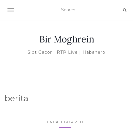
TOGGLE NAVIGATION
Bir Moghrein
Slot Gacor | RTP Live | Habanero
berita
UNCATEGORIZED