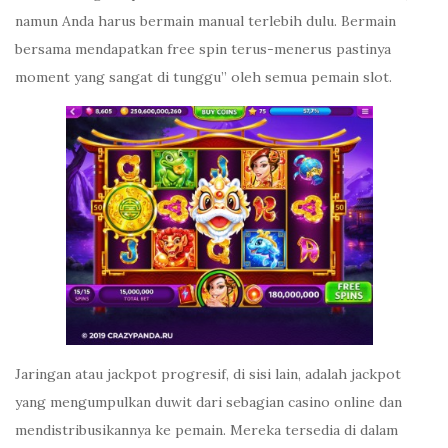
namun Anda harus bermain manual terlebih dulu. Bermain
bersama mendapatkan free spin terus-menerus pastinya
moment yang sangat di tunggu” oleh semua pemain slot.
Jaringan atau jackpot progresif, di sisi lain, adalah jackpot
yang mengumpulkan duwit dari sebagian casino online dan
mendistribusikannya ke pemain. Mereka tersedia di dalam