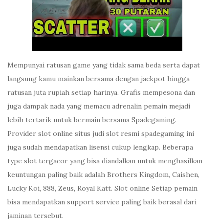
Mempunyai ratusan game yang tidak sama beda serta dapat
langsung kamu mainkan bersama dengan jackpot hingga
ratusan juta rupiah setiap harinya. Grafis mempesona dan
juga dampak nada yang memacu adrenalin pemain mejadi
lebih tertarik untuk bermain bersama Spadegaming.
Provider slot online situs judi slot resmi spadegaming ini
juga sudah mendapatkan lisensi cukup lengkap. Beberapa
type slot tergacor yang bisa diandalkan untuk menghasilkan
keuntungan paling baik adalah Brothers Kingdom, Caishen,
Lucky Koi, 888, Zeus, Royal Katt. Slot online Setiap pemain
bisa mendapatkan support service paling baik berasal dari
jaminan tersebut.