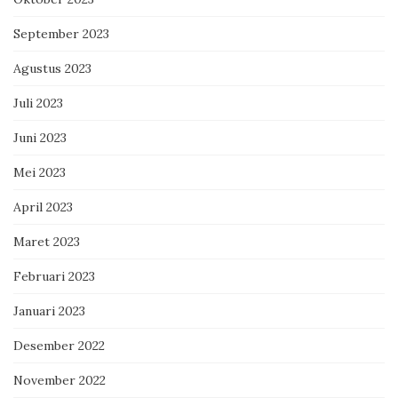
September 2023
Agustus 2023
Juli 2023
Juni 2023
Mei 2023
April 2023
Maret 2023
Februari 2023
Januari 2023
Desember 2022
November 2022