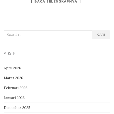
BACA SELENGKAPNYA
Search
CARI
for:
ARSIP
April 2026
Maret 2026
Februari 2026
Januari 2026
Desember 2025