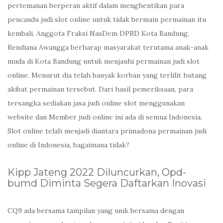
pertemanan berperan aktif dalam menghentikan para
pencandu judi slot online untuk tidak bermain permainan itu
kembali. Anggota Fraksi NasDem DPRD Kota Bandung,
Rendiana Awangga berharap masyarakat terutama anak-anak
muda di Kota Bandung untuk menjauhi permainan judi slot
online. Menurut dia telah banyak korban yang terlilit hutang
akibat permainan tersebut. Dari hasil pemeriksaan, para
tersangka sediakan jasa judi online slot menggunakan
website dan Member judi online ini ada di semua Indonesia.
Slot online telah menjadi diantara primadona permainan judi
online di Indonesia, bagaimana tidak?
Kipp Jateng 2022 Diluncurkan, Opd-
bumd Diminta Segera Daftarkan Inovasi
CQ9 ada bersama tampilan yang unik bersama dengan