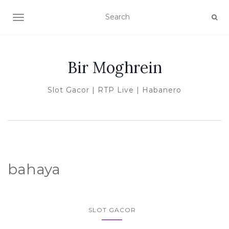
TOGGLE NAVIGATION
Bir Moghrein
Slot Gacor | RTP Live | Habanero
bahaya
SLOT GACOR