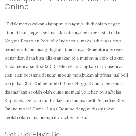
Online
“Tidak menyaksikan siapapun orangnya, di di dalam negeri
atau di luar negeri selama aktivitasnya beroperasi di dalam
Negara Kesatuan Republik Indonesia, maka jadi tugas saya
membersihkan ruang digital,” tandasnya. Sementara proses
penarikan dana bisa dilaksanakan bila minimum chip di akun
Anda mencapai Rp50.000. “Mereka ditangkap di ponselnya
tiap-tiap bersama dengan modus melakukan aktifitas jual beli
perjudian Slot Online model Game Higgs Domino bersama
disamarkan seolah olah cuma menjual voucher pulsa,”jelas
Kapolsek. Dengan modus laksanakan jual beli Perjudian Slot
Online model Game Higgs Domino dengan disamarkan
seolah olah cuma menjual voucher pulsa.
Slot Judi Play’n Go