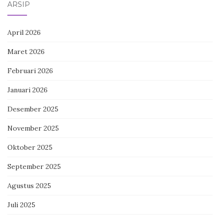
ARSIP
April 2026
Maret 2026
Februari 2026
Januari 2026
Desember 2025
November 2025
Oktober 2025
September 2025
Agustus 2025
Juli 2025