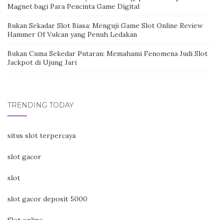
Magnet bagi Para Pencinta Game Digital
Bukan Sekadar Slot Biasa: Menguji Game Slot Online Review
Hammer Of Vulcan yang Penuh Ledakan
Bukan Cuma Sekedar Putaran: Memahami Fenomena Judi Slot
Jackpot di Ujung Jari
TRENDING TODAY
situs slot terpercaya
slot gacor
slot
slot gacor deposit 5000