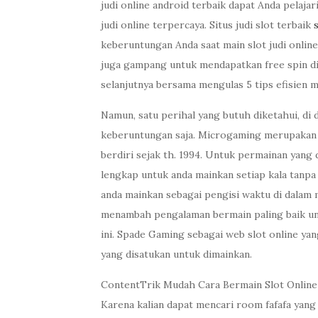
judi online android terbaik dapat Anda pelajari
judi online terpercaya. Situs judi slot terbaik
keberuntungan Anda saat main slot judi online
juga gampang untuk mendapatkan free spin did
selanjutnya bersama mengulas 5 tips efisien 
Namun, satu perihal yang butuh diketahui, di 
keberuntungan saja. Microgaming merupakan s
berdiri sejak th. 1994. Untuk permainan yang
lengkap untuk anda mainkan setiap kala tanpa 
anda mainkan sebagai pengisi waktu di dalam 
menambah pengalaman bermain paling baik unt
ini. Spade Gaming sebagai web slot online ya
yang disatukan untuk dimainkan.
ContentTrik Mudah Cara Bermain Slot Online
Karena kalian dapat mencari room fafafa yang 