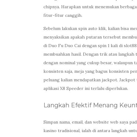
chipnya. Harapkan untuk menemukan berbagai 
fitur-fitur canggih.
Sebelum lakukan spin auto klik, kalian bisa m
menyaksikan apakah putaran tersebut membuahk
di Duo Fu Duo Cai dengan spin 1 kali di slot8
membuahkan hasil. Dengan trik atau langkah 
dengan nominal yang cukup besar, walaupun ta
konsisten saja, meja yang bagus konsisten pe
peluang kalian mendapatkan jackpot. Jackpot 
aplikasi X8 Speeder ini terlalu diperlukan.
Langkah Efektif Menang Keunt
Simpan nama, email, dan website web saya pad
kasino tradisional, ialah di antara langkah unt