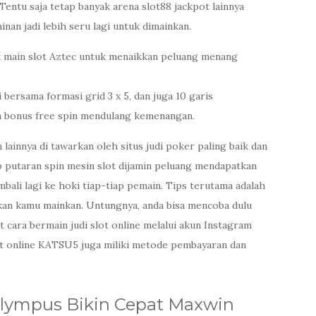
entu saja tetap banyak arena slot88 jackpot lainnya
nan jadi lebih seru lagi untuk dimainkan.
ik main slot Aztec untuk menaikkan peluang menang
 bersama formasi grid 3 x 5, dan juga 10 garis
 bonus free spin mendulang kemenangan.
ainnya di tawarkan oleh situs judi poker paling baik dan
p putaran spin mesin slot dijamin peluang mendapatkan
bali lagi ke hoki tiap-tiap pemain. Tips terutama adalah
kan kamu mainkan. Untungnya, anda bisa mencoba dulu
cara bermain judi slot online melalui akun Instagram
slot online KATSU5 juga miliki metode pembayaran dan
 Olympus Bikin Cepat Maxwin