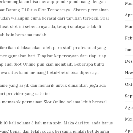
 berkemungkinan bisa meraup pundi-pundi uang dengan
Mei
at Datang Di Situs Slot Terpercaya– Sistem permainan
Apri
dah walaupun cuma berasal dari taruhan terkecil. Soal
Mar
eat slot ini sebenarnya ada, tetapi sifatnya tidak di
ah koin bersama mudah.
Feb
iberikan dilaksanakan oleh para staff profesional yang
Janu
menggunakan hati. Tingkat kepercayaan dari tiap-tiap
Des
 Judi Slot Online pun kian membaik. Beberapa bukti
ahwa situs kami memang betul-betul bisa dipercaya.
Nov
Okt
game yang asyik dan menarik untuk dimainkan, juga ada
ri provider yang satu ini.
Sep
h memasok permainan Slot Online selama lebih berasal
Agu
Mei
 10 kali selama 3 kali main spin. Maka dari itu, anda harus
Apri
 yang benar dan telah cocok bersama jumlah bet dengan