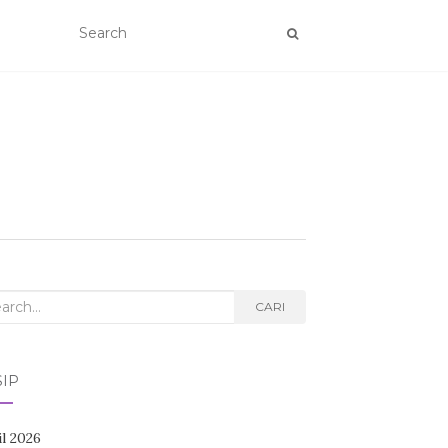
rch
CARI
SIP
l 2026