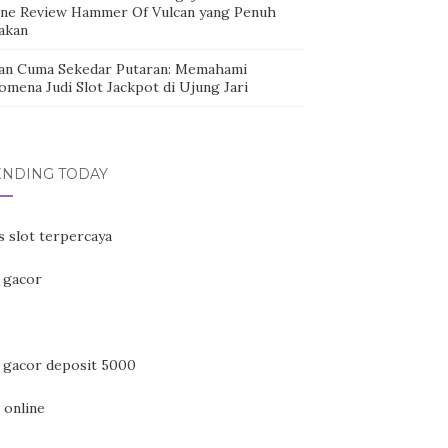
ine Review Hammer Of Vulcan yang Penuh
akan
an Cuma Sekedar Putaran: Memahami
omena Judi Slot Jackpot di Ujung Jari
ENDING TODAY
s slot terpercaya
t gacor
t gacor deposit 5000
 online