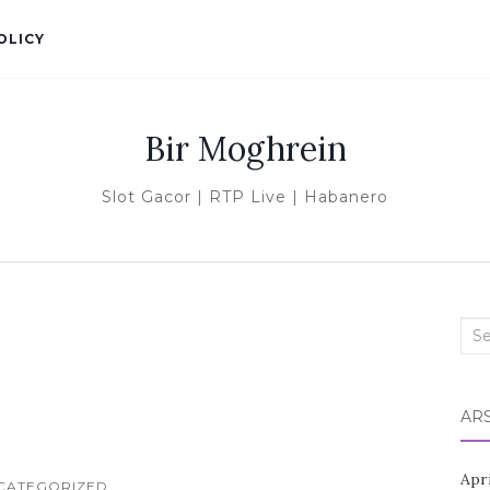
OLICY
Bir Moghrein
Slot Gacor | RTP Live | Habanero
Sea
for:
AR
Apri
CATEGORIZED