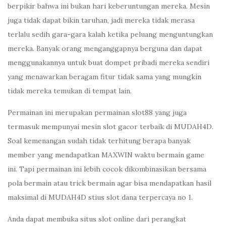
berpikir bahwa ini bukan hari keberuntungan mereka. Mesin
juga tidak dapat bikin taruhan, jadi mereka tidak merasa
terlalu sedih gara-gara kalah ketika peluang menguntungkan
mereka. Banyak orang menganggapnya berguna dan dapat
menggunakannya untuk buat dompet pribadi mereka sendiri
yang menawarkan beragam fitur tidak sama yang mungkin
tidak mereka temukan di tempat lain.
Permainan ini merupakan permainan slot88 yang juga
termasuk mempunyai mesin slot gacor terbaik di MUDAH4D.
Soal kemenangan sudah tidak terhitung berapa banyak
member yang mendapatkan MAXWIN waktu bermain game
ini. Tapi permainan ini lebih cocok dikombinasikan bersama
pola bermain atau trick bermain agar bisa mendapatkan hasil
maksimal di MUDAH4D stius slot dana terpercaya no 1.
Anda dapat membuka situs slot online dari perangkat