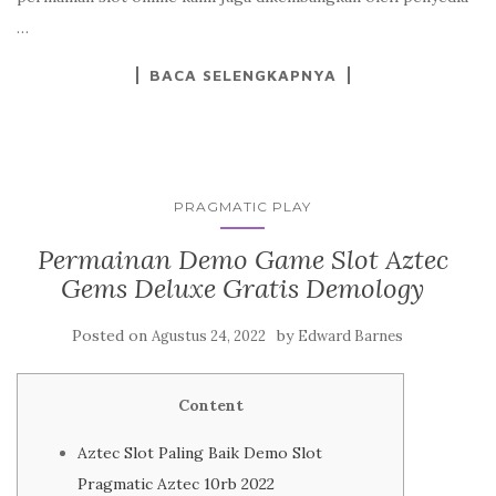
…
BACA SELENGKAPNYA
PRAGMATIC PLAY
Permainan Demo Game Slot Aztec
Gems Deluxe Gratis Demology
Posted on
by
Agustus 24, 2022
Edward Barnes
Content
Aztec Slot Paling Baik Demo Slot
Pragmatic Aztec 10rb 2022