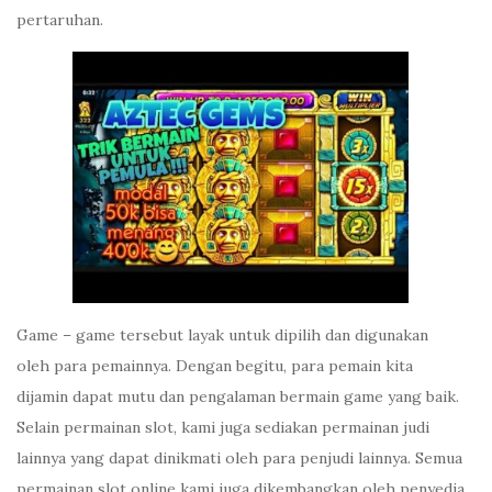
pertaruhan.
Game – game tersebut layak untuk dipilih dan digunakan
oleh para pemainnya. Dengan begitu, para pemain kita
dijamin dapat mutu dan pengalaman bermain game yang baik.
Selain permainan slot, kami juga sediakan permainan judi
lainnya yang dapat dinikmati oleh para penjudi lainnya. Semua
permainan slot online kami juga dikembangkan oleh penyedia