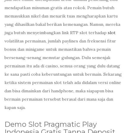
mendapatkan minuman gratis atau rokok. Pemain butuh
memasukkan nikel dan menarik tuas mengharapkan kartu
yang dihasilkan bakal berikan kemenangan. Namun, mereka
juga butuh menyeimbangkan link RTP slot terhadap
slot
volatilitas permainan, jumlah paylines dan frekuensi fitur
bonus dan minigame untuk memastikan bahwa pemain
bersenang-senang memutar gulungan. Dulu semenjak
permainan itu ada di casino, semua orang yang dulu datang
ke sana pasti coba keberuntungan untuk bermain. Sekarang
ketika sistem permainan slot telah ada didalam versi online
dan bisa dimainkan dari handphone, maka siapapun bisa
bermain permainan tersebut berasal dari mana saja dan
kapan saja.
Demo Slot Pragmatic Play
Indonesia Gratis Tanpa Deposit