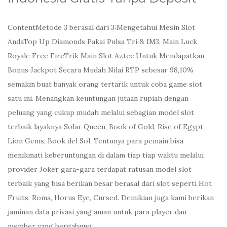
ContentMetode 3 berasal dari 3:Mengetahui Mesin Slot
AndaTop Up Diamonds Pakai Pulsa Tri & IM3, Main Luck
Royale Free FireTrik Main Slot Aztec Untuk Mendapatkan
Bonus Jackpot Secara Mudah Nilai RTP sebesar 98,10%
semakin buat banyak orang tertarik untuk coba game slot
satu ini. Menangkan keuntungan jutaan rupiah dengan
peluang yang cukup mudah melalui sebagian model slot
terbaik layaknya Solar Queen, Book of Gold, Rise of Egypt,
Lion Gems, Book del Sol. Tentunya para pemain bisa
menikmati keberuntungan di dalam tiap tiap waktu melalui
provider Joker gara-gara terdapat ratusan model slot
terbaik yang bisa berikan besar berasal dari slot seperti Hot
Fruits, Roma, Horus Eye, Cursed. Demikian juga kami berikan
jaminan data privasi yang aman untuk para player dan
member yang bergabung.