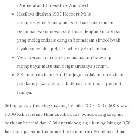
iPhone atau PC desktop Windows!
Hasilnya ditahun 1907 Herbert Mills
mempersembahkan game slot baru tanpa unsur
perjudian yakni mesin slot buah dengan simbol bar
yang melegendaris dengan bermacam simbol buah
layaknya jeruk, apel, strawberry dan lainnya.
Versi berasal dari tipe permainan ini tiap-tiap
mempunyai mutu dan originalitasnya sendiri.
Selain permainan slot, kita juga sediakan permainan
judi lainnya yang dapat dinikmati oleh para penjudi
lainnya.
Setiap jackpot masing-masing bernilai 100x, 250x, 500x, atau
1.000 kali taruhan. Nilai untuk benda-benda mengkilap ini
berkisar berasal dari 0,89x untuk segitiga kuning hingga 9,78
kali lipat pasak untuk benda berlian merah. Membantu buat