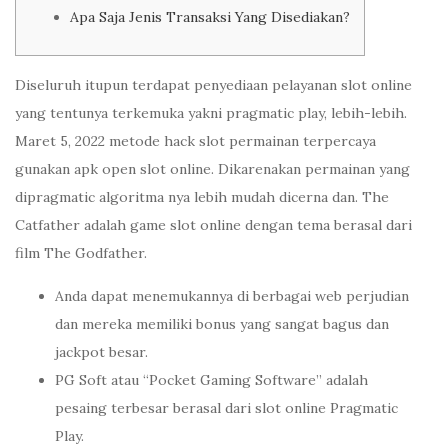
Apa Saja Jenis Transaksi Yang Disediakan?
Diseluruh itupun terdapat penyediaan pelayanan slot online
yang tentunya terkemuka yakni pragmatic play, lebih-lebih.
Maret 5, 2022 metode hack slot permainan terpercaya
gunakan apk open slot online. Dikarenakan permainan yang
dipragmatic algoritma nya lebih mudah dicerna dan. The
Catfather adalah game slot online dengan tema berasal dari
film The Godfather.
Anda dapat menemukannya di berbagai web perjudian
dan mereka memiliki bonus yang sangat bagus dan
jackpot besar.
PG Soft atau “Pocket Gaming Software” adalah
pesaing terbesar berasal dari slot online Pragmatic
Play.