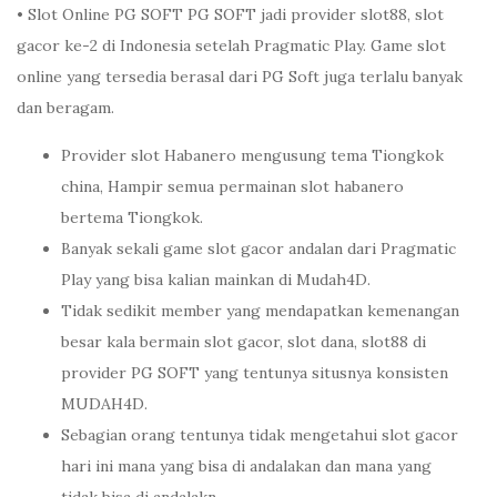
• Slot Online PG SOFT PG SOFT jadi provider slot88, slot
gacor ke-2 di Indonesia setelah Pragmatic Play. Game slot
online yang tersedia berasal dari PG Soft juga terlalu banyak
dan beragam.
Provider slot Habanero mengusung tema Tiongkok
china, Hampir semua permainan slot habanero
bertema Tiongkok.
Banyak sekali game slot gacor andalan dari Pragmatic
Play yang bisa kalian mainkan di Mudah4D.
Tidak sedikit member yang mendapatkan kemenangan
besar kala bermain slot gacor, slot dana, slot88 di
provider PG SOFT yang tentunya situsnya konsisten
MUDAH4D.
Sebagian orang tentunya tidak mengetahui slot gacor
hari ini mana yang bisa di andalakan dan mana yang