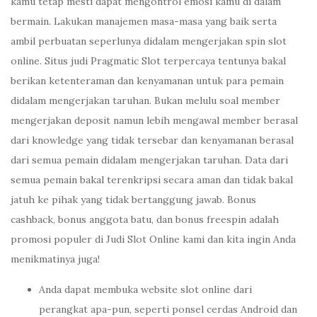
kamu tetap mesti dapat mengontrol emosi kamu di dalam
bermain. Lakukan manajemen masa-masa yang baik serta
ambil perbuatan seperlunya didalam mengerjakan spin slot
online. Situs judi Pragmatic Slot terpercaya tentunya bakal
berikan ketenteraman dan kenyamanan untuk para pemain
didalam mengerjakan taruhan. Bukan melulu soal member
mengerjakan deposit namun lebih mengawal member berasal
dari knowledge yang tidak tersebar dan kenyamanan berasal
dari semua pemain didalam mengerjakan taruhan. Data dari
semua pemain bakal terenkripsi secara aman dan tidak bakal
jatuh ke pihak yang tidak bertanggung jawab. Bonus
cashback, bonus anggota batu, dan bonus freespin adalah
promosi populer di Judi Slot Online kami dan kita ingin Anda
menikmatinya juga!
Anda dapat membuka website slot online dari
perangkat apa-pun, seperti ponsel cerdas Android dan