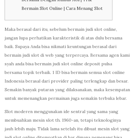
Bermain Slot Online | Cara Menang Slot
Maka berasal dari itu, sebelum bermain judi slot online,
jangan lupa perhatikan karakteristik di atas dulu bersama
baik. Supaya Anda bisa nikmati keuntungan berasal dari
bermain judi slot di web yang terpercaya. Bersama agen kami
syah anda bisa bermain judi slot online deposit pulsa
bersama topik terbaik. 1 ID bisa bermain semua slot online
Indonesia berasal dari provider paling terlengkap dan besar.
Semakin banyak putaran yang dilaksanakan, maka kesempatan
untuk memenangkan permainan juga semakin terbuka lebar.
Slot moderen menggunakan ide sentral yang sama yang
membuahkan mesin slot th. 1960-an, tetapi teknologinya
jauh lebih maju. Tidak lama setelah itu dibuat mesin slot yang
judi slot online ditempatkan di bar dimana pemenang bisa