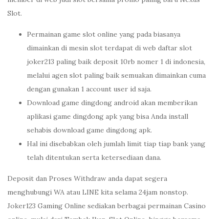
Slot.
Permainan game slot online yang pada biasanya
dimainkan di mesin slot terdapat di web daftar slot
joker213 paling baik deposit 10rb nomer 1 di indonesia,
melalui agen slot paling baik semuakan dimainkan cuma
dengan gunakan 1 account user id saja.
Download game dingdong android akan memberikan
aplikasi game dingdong apk yang bisa Anda install
sehabis download game dingdong apk.
Hal ini disebabkan oleh jumlah limit tiap tiap bank yang
telah ditentukan serta ketersediaan dana.
Deposit dan Proses Withdraw anda dapat segera
menghubungi WA atau LINE kita selama 24jam nonstop.
Joker123 Gaming Online sediakan berbagai permainan Casino