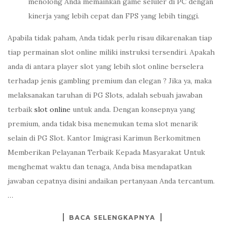
menolong Anda memainkan game seluler di PC dengan
kinerja yang lebih cepat dan FPS yang lebih tinggi.
Apabila tidak paham, Anda tidak perlu risau dikarenakan tiap
tiap permainan slot online miliki instruksi tersendiri. Apakah
anda di antara player slot yang lebih slot online berselera
terhadap jenis gambling premium dan elegan ? Jika ya, maka
melaksanakan taruhan di PG Slots, adalah sebuah jawaban
terbaik
slot online
untuk anda. Dengan konsepnya yang
premium, anda tidak bisa menemukan tema slot menarik
selain di PG Slot. Kantor Imigrasi Karimun Berkomitmen
Memberikan Pelayanan Terbaik Kepada Masyarakat Untuk
menghemat waktu dan tenaga, Anda bisa mendapatkan
jawaban cepatnya disini andaikan pertanyaan Anda tercantum.
…
BACA SELENGKAPNYA