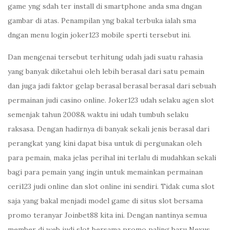
game yng sdah ter install di smartphone anda sma dngan
gambar di atas. Penampilan yng bakal terbuka ialah sma
dngan menu login joker123 mobile sperti tersebut ini.
Dan mengenai tersebut terhitung udah jadi suatu rahasia
yang banyak diketahui oleh lebih berasal dari satu pemain
dan juga jadi faktor gelap berasal berasal berasal dari sebuah
permainan judi casino online. Joker123 udah selaku agen slot
semenjak tahun 2008& waktu ini udah tumbuh selaku
raksasa. Dengan hadirnya di banyak sekali jenis berasal dari
perangkat yang kini dapat bisa untuk di pergunakan oleh
para pemain, maka jelas perihal ini terlalu di mudahkan sekali
bagi para pemain yang ingin untuk memainkan permainan
ceri123 judi online dan slot online ini sendiri. Tidak cuma slot
saja yang bakal menjadi model game di situs slot bersama
promo teranyar Joinbet88 kita ini. Dengan nantinya semua
member di web judi slot bersama promo paling baru Nexus