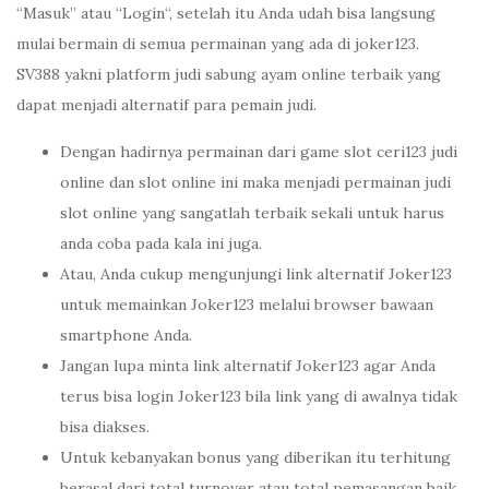
“Masuk” atau “Login“, setelah itu Anda udah bisa langsung
mulai bermain di semua permainan yang ada di joker123.
SV388 yakni platform judi sabung ayam online terbaik yang
dapat menjadi alternatif para pemain judi.
Dengan hadirnya permainan dari game slot ceri123 judi
online dan slot online ini maka menjadi permainan judi
slot online yang sangatlah terbaik sekali untuk harus
anda coba pada kala ini juga.
Atau, Anda cukup mengunjungi link alternatif Joker123
untuk memainkan Joker123 melalui browser bawaan
smartphone Anda.
Jangan lupa minta link alternatif Joker123 agar Anda
terus bisa login Joker123 bila link yang di awalnya tidak
bisa diakses.
Untuk kebanyakan bonus yang diberikan itu terhitung
berasal dari total turnover atau total pemasangan baik