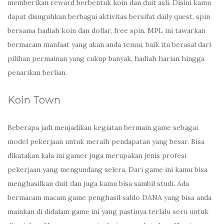
memberikan reward berbentuk koin dan duit asli. Disini kamu
dapat disuguhkan berbagai aktivitas bersifat daily quest, spin
bersama hadiah koin dan dollar, free spin. MPL ini tawarkan
bermacam manfaat yang akan anda temui, baik itu berasal dari
pilihan permainan yang cukup banyak, hadiah harian hingga
penarikan berlian.
Koin Town
Beberapa jadi menjadikan kegiatan bermain game sebagai
model pekerjaan untuk meraih pendapatan yang besar. Bisa
dikatakan kala ini gamer juga merupakan jenis profesi
pekerjaan yang mengundang selera. Dari game ini kamu bisa
menghasilkan duit dan juga kamu bisa sambil studi. Ada
bermacam macam game penghasil saldo DANA yang bisa anda
mainkan di didalam game ini yang pastinya terlalu seru untuk