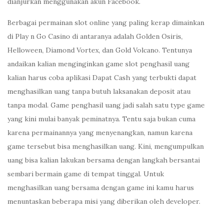
dianjurkan menggunakan akun Facebook.
Berbagai permainan slot online yang paling kerap dimainkan
di Play n Go Casino di antaranya adalah Golden Osiris,
Helloween, Diamond Vortex, dan Gold Volcano. Tentunya
andaikan kalian menginginkan game slot penghasil uang
kalian harus coba aplikasi Dapat Cash yang terbukti dapat
menghasilkan uang tanpa butuh laksanakan deposit atau
tanpa modal. Game penghasil uang jadi salah satu type game
yang kini mulai banyak peminatnya. Tentu saja bukan cuma
karena permainannya yang menyenangkan, namun karena
game tersebut bisa menghasilkan uang. Kini, mengumpulkan
uang bisa kalian lakukan bersama dengan langkah bersantai
sembari bermain game di tempat tinggal. Untuk
menghasilkan uang bersama dengan game ini kamu harus
menuntaskan beberapa misi yang diberikan oleh developer.