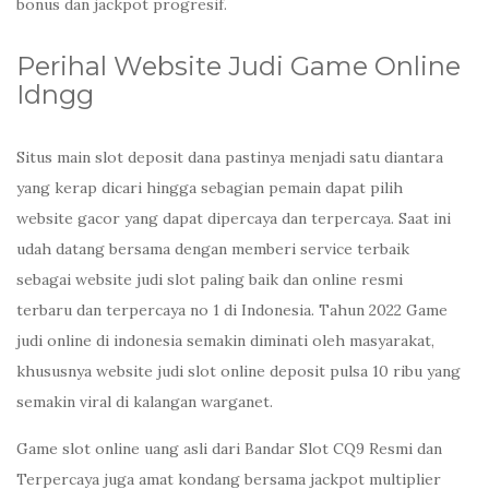
bonus dan jackpot progresif.
Perihal Website Judi Game Online
Idngg
Situs main slot deposit dana pastinya menjadi satu diantara
yang kerap dicari hingga sebagian pemain dapat pilih
website gacor yang dapat dipercaya dan terpercaya. Saat ini
udah datang bersama dengan memberi service terbaik
sebagai website judi slot paling baik dan online resmi
terbaru dan terpercaya no 1 di Indonesia. Tahun 2022 Game
judi online di indonesia semakin diminati oleh masyarakat,
khususnya website judi slot online deposit pulsa 10 ribu yang
semakin viral di kalangan warganet.
Game slot online uang asli dari Bandar Slot CQ9 Resmi dan
Terpercaya juga amat kondang bersama jackpot multiplier