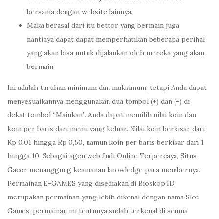
bersama dengan website lainnya.
Maka berasal dari itu bettor yang bermain juga
nantinya dapat dapat memperhatikan beberapa perihal
yang akan bisa untuk dijalankan oleh mereka yang akan
bermain.
Ini adalah taruhan minimum dan maksimum, tetapi Anda dapat
menyesuaikannya menggunakan dua tombol (+) dan (-) di
dekat tombol “Mainkan”. Anda dapat memilih nilai koin dan
koin per baris dari menu yang keluar. Nilai koin berkisar dari
Rp 0,01 hingga Rp 0,50, namun koin per baris berkisar dari 1
hingga 10. Sebagai agen web Judi Online Terpercaya, Situs
Gacor menanggung keamanan knowledge para membernya.
Permainan E-GAMES yang disediakan di Bioskop4D
merupakan permainan yang lebih dikenal dengan nama Slot
Games, permainan ini tentunya sudah terkenal di semua