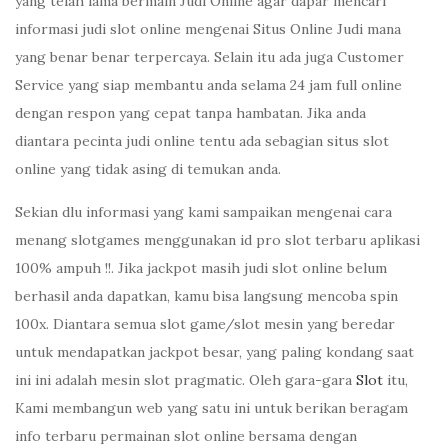
yang telah lama bermain Judi Online agar dapar mencari
informasi judi slot online mengenai Situs Online Judi mana
yang benar benar terpercaya. Selain itu ada juga Customer
Service yang siap membantu anda selama 24 jam full online
dengan respon yang cepat tanpa hambatan. Jika anda
diantara pecinta judi online tentu ada sebagian situs slot
online yang tidak asing di temukan anda.
Sekian dlu informasi yang kami sampaikan mengenai cara
menang slotgames menggunakan id pro slot terbaru aplikasi
100% ampuh !!. Jika jackpot masih judi slot online belum
berhasil anda dapatkan, kamu bisa langsung mencoba spin
100x. Diantara semua slot game/slot mesin yang beredar
untuk mendapatkan jackpot besar, yang paling kondang saat
ini ini adalah mesin slot pragmatic. Oleh gara-gara
Slot
itu,
Kami membangun web yang satu ini untuk berikan beragam
info terbaru permainan slot online bersama dengan