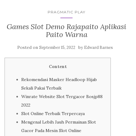
PRAGMATIC PLAY
Games Slot Demo Rajapaito Aplikasi
Paito Warna
Posted on
by
September 15, 2022
Edward Barnes
Content
Rekomendasi Masker Headloop Hijab
Sekali Pakai Terbaik
Winrate Website Slot Tergacor Bosjp88
2022
Slot Online Terbaik Terpercaya
Mengenal Lebih Jauh Permainan Slot
Gacor Pada Mesin Slot Online