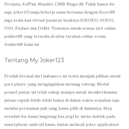
Permata, KalTim, Mandiri, CIMB Niaga dll. Tidak hanya itu
saja, joker123.ninja bekerja sama bersama dengan Score88
juga sedia kan virtual payment layaknya SAKUKU, GOPAY,
OVO, Payfast dan DANA. Tentunya untuk semua slot online
joinbet88 yang tersedia di situs taruhan online resmi
Joinbet88 kami ini.
Tentang My Joker123
Produk berasal dari habanero ini tentu menjadi pilihan untuk
para player yang menginginkan menang enteng. Modal
ponsel pintar ini telah cukup mampu untuk memberikanmu
jutaan rupiah lebih-lebih hanya di dalam waktu semalam saja
melalui permainan judi yang kamu pilih di dalamnya. Step
sesudah itu, kamu langsung bsa prgi ke menu mutlak pada
smartphone android kamu, lantas melacak joker application