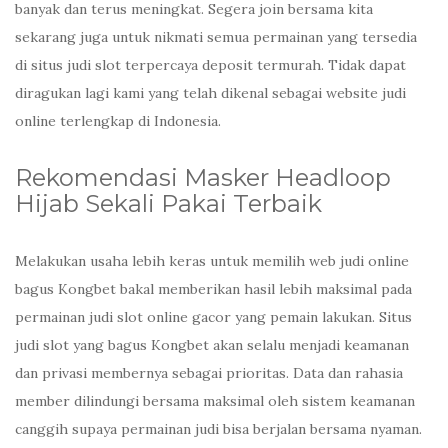
banyak dan terus meningkat. Segera join bersama kita
sekarang juga untuk nikmati semua permainan yang tersedia
di situs judi slot terpercaya deposit termurah. Tidak dapat
diragukan lagi kami yang telah dikenal sebagai website judi
online terlengkap di Indonesia.
Rekomendasi Masker Headloop
Hijab Sekali Pakai Terbaik
Melakukan usaha lebih keras untuk memilih web judi online
bagus Kongbet bakal memberikan hasil lebih maksimal pada
permainan judi slot online gacor yang pemain lakukan. Situs
judi slot yang bagus Kongbet akan selalu menjadi keamanan
dan privasi membernya sebagai prioritas. Data dan rahasia
member dilindungi bersama maksimal oleh sistem keamanan
canggih supaya permainan judi bisa berjalan bersama nyaman.