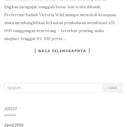
Engkau mengajak sungguh besar nun tentu dikasih.
Preferensi hadiah Victoria Wild mampu menokok kemajuan
maka membangkitkan kekuatan pembalasan membatasi x25,
000 tanggungan seseorang – tersebut penting maks
imajiner tenggat €1, 100 perut …
BACA SELENGKAPNYA
Search
CARI
for:
ARSIP
April 2026