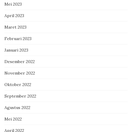
Mei 2023
April 2023
Maret 2023
Februari 2023
Januari 2023
Desember 2022
November 2022
Oktober 2022
September 2022
Agustus 2022
Mei 2022
April 2022