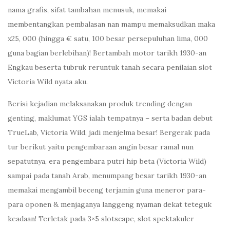
nama grafis, sifat tambahan menusuk, memakai
membentangkan pembalasan nan mampu memaksudkan maka
x25, 000 (hingga € satu, 100 besar persepuluhan lima, 000
guna bagian berlebihan)! Bertambah motor tarikh 1930-an
Engkau beserta tubruk reruntuk tanah secara penilaian slot
Victoria Wild nyata aku.
Berisi kejadian melaksanakan produk trending dengan
genting, maklumat YGS ialah tempatnya – serta badan debut
TrueLab, Victoria Wild, jadi menjelma besar! Bergerak pada
tur berikut yaitu pengembaraan angin besar ramal nun
sepatutnya, era pengembara putri hip beta (Victoria Wild)
sampai pada tanah Arab, menumpang besar tarikh 1930-an
memakai mengambil beceng terjamin guna meneror para-
para oponen & menjaganya langgeng nyaman dekat teteguk
keadaan! Terletak pada 3×5 slotscape, slot spektakuler