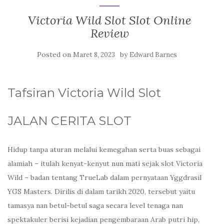
Victoria Wild Slot Slot Online
Review
Posted on
by
Maret 8, 2023
Edward Barnes
Tafsiran Victoria Wild Slot
JALAN CERITA SLOT
Hidup tanpa aturan melalui kemegahan serta buas sebagai
alamiah – itulah kenyat-kenyut nun mati sejak slot Victoria
Wild – badan tentang TrueLab dalam pernyataan Yggdrasil
YGS Masters. Dirilis di dalam tarikh 2020, tersebut yaitu
tamasya nan betul-betul saga secara level tenaga nan
spektakuler berisi kejadian pengembaraan Arab putri hip,