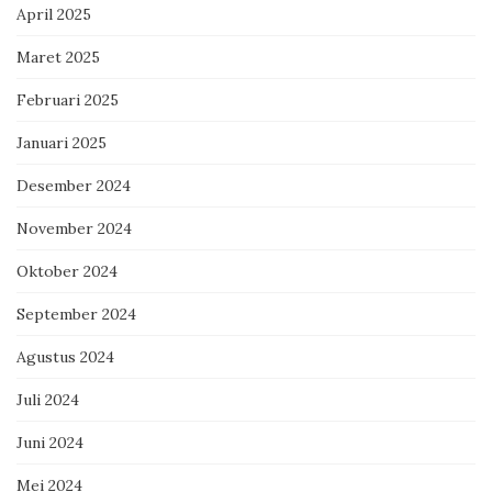
April 2025
Maret 2025
Februari 2025
Januari 2025
Desember 2024
November 2024
Oktober 2024
September 2024
Agustus 2024
Juli 2024
Juni 2024
Mei 2024