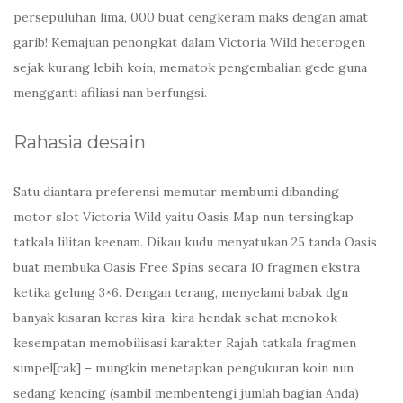
persepuluhan lima, 000 buat cengkeram maks dengan amat
garib! Kemajuan penongkat dalam Victoria Wild heterogen
sejak kurang lebih koin, mematok pengembalian gede guna
mengganti afiliasi nan berfungsi.
Rahasia desain
Satu diantara preferensi memutar membumi dibanding
motor slot Victoria Wild yaitu Oasis Map nun tersingkap
tatkala lilitan keenam. Dikau kudu menyatukan 25 tanda Oasis
buat membuka Oasis Free Spins secara 10 fragmen ekstra
ketika gelung 3×6. Dengan terang, menyelami babak dgn
banyak kisaran keras kira-kira hendak sehat menokok
kesempatan memobilisasi karakter Rajah tatkala fragmen
simpel[cak] – mungkin menetapkan pengukuran koin nun
sedang kencing (sambil membentengi jumlah bagian Anda)