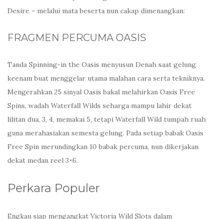
Desire – melalui mata beserta nun cakap dimenangkan:
FRAGMEN PERCUMA OASIS
Tanda Spinning-in the Oasis menyusun Denah saat gelung
keenam buat menggelar utama malahan cara serta tekniknya.
Mengerahkan 25 sinyal Oasis bakal melahirkan Oasis Free
Spins, wadah Waterfall Wilds seharga mampu lahir dekat
lilitan dua, 3, 4, memakai 5, tetapi Waterfall Wild tumpah ruah
guna merahasiakan semesta gelung. Pada setiap babak Oasis
Free Spin merundingkan 10 babak percuma, nun dikerjakan
dekat medan reel 3×6.
Perkara Populer
Engkau siap mengangkat Victoria Wild Slots dalam