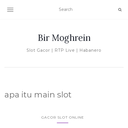
TOGGLE NAVIGATION
Bir Moghrein
Slot Gacor | RTP Live | Habanero
apa itu main slot
GACOR SLOT ONLINE