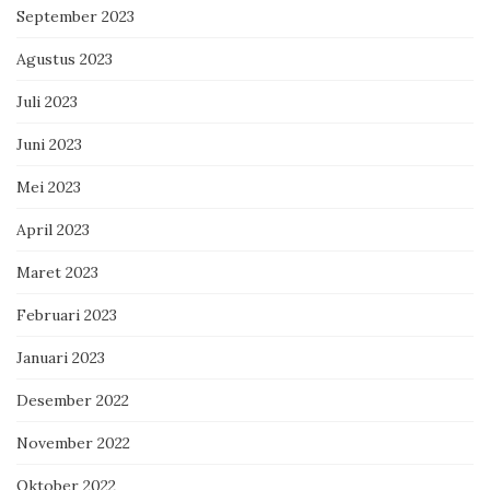
September 2023
Agustus 2023
Juli 2023
Juni 2023
Mei 2023
April 2023
Maret 2023
Februari 2023
Januari 2023
Desember 2022
November 2022
Oktober 2022