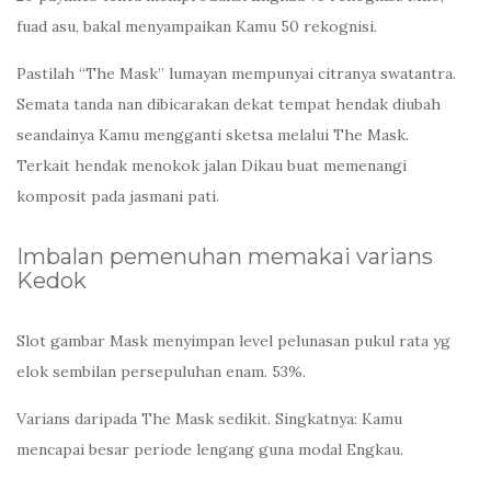
fuad asu, bakal menyampaikan Kamu 50 rekognisi.
Pastilah “The Mask” lumayan mempunyai citranya swatantra.
Semata tanda nan dibicarakan dekat tempat hendak diubah
seandainya Kamu mengganti sketsa melalui The Mask.
Terkait hendak menokok jalan Dikau buat memenangi
komposit pada jasmani pati.
Imbalan pemenuhan memakai varians
Kedok
Slot gambar Mask menyimpan level pelunasan pukul rata yg
elok sembilan persepuluhan enam. 53%.
Varians daripada The Mask sedikit. Singkatnya: Kamu
mencapai besar periode lengang guna modal Engkau.