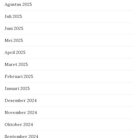
Agustus 2025
Juli 2025
Juni 2025
Mei 2025
April 2025
Maret 2025
Februari 2025
Januari 2025
Desember 2024
November 2024
Oktober 2024
September 2024