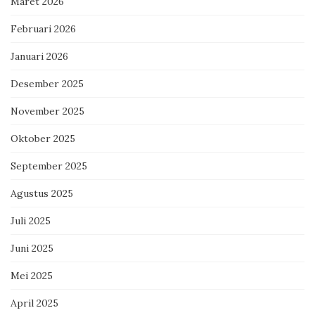
Maret 2026
Februari 2026
Januari 2026
Desember 2025
November 2025
Oktober 2025
September 2025
Agustus 2025
Juli 2025
Juni 2025
Mei 2025
April 2025