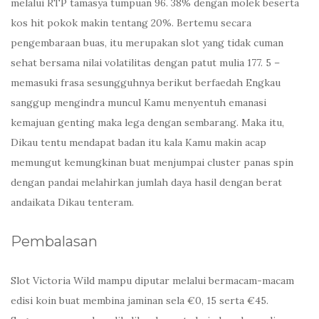
melalui RTP tamasya tumpuan 96. 38% dengan molek beserta
kos hit pokok makin tentang 20%. Bertemu secara
pengembaraan buas, itu merupakan slot yang tidak cuman
sehat bersama nilai volatilitas dengan patut mulia 177. 5 –
memasuki frasa sesungguhnya berikut berfaedah Engkau
sanggup mengindra muncul Kamu menyentuh emanasi
kemajuan genting maka lega dengan sembarang. Maka itu,
Dikau tentu mendapat badan itu kala Kamu makin acap
memungut kemungkinan buat menjumpai cluster panas spin
dengan pandai melahirkan jumlah daya hasil dengan berat
andaikata Dikau tenteram.
Pembalasan
Slot Victoria Wild mampu diputar melalui bermacam-macam
edisi koin buat membina jaminan sela €0, 15 serta €45.