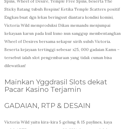
Spins, Wheel of Desire, Temple Free Spins, beserta The
Sticky Batang tubuh Respins! Ketika Temple Scatters positif
Engkau buat dgn lekas beringsut diantara kondisi komisi,
Victoria Wild memproduksi Dikau memandu menjumpai
kekayaan karun pada kuil kuno nun sanggup membentangkan
Wheel of Desires bersama sekapur sirih suluh Victoria.
Beserta kejayaan tertinggi sebesar x25, 000 gadaian Kamu –
tersebut ialah slot pengembaraan yang tidak cuman bisa
dilewatkan!
Mainkan Yggdrasil Slots dekat
Pacar Kasino Terjamin
GADAIAN, RTP & DESAIN
Victoria Wild yaitu kira-kira 5 gelung & 15 paylines, kaya