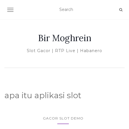
TOGGLE NAVIGATION
Bir Moghrein
Slot Gacor | RTP Live | Habanero
apa itu aplikasi slot
GACOR SLOT DEMO